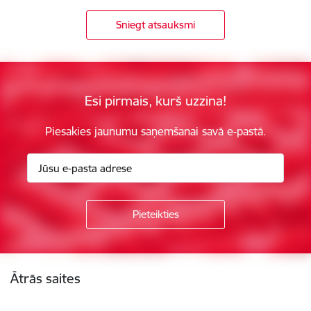
Sniegt atsauksmi
Esi pirmais, kurš uzzina!
Piesakies jaunumu saņemšanai savā e-pastā.
Kājene
Ātrās saites