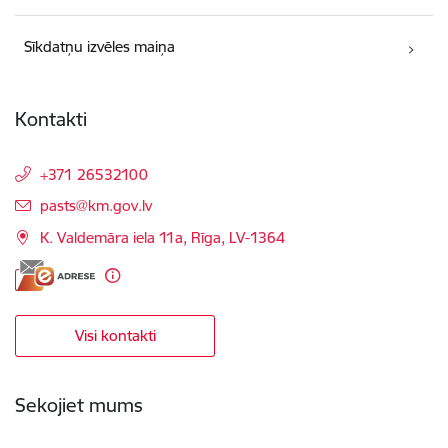
Sīkdatņu izvēles maiņa
Kontakti
+371 26532100
E-pasts:
pasts@km.gov.lv
K. Valdemāra iela 11a, Rīga, LV-1364
Visi kontakti
Sekojiet mums