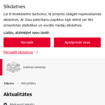
Pāriet uz lapas saturu
Sīkdatnes
Spied
lai meklētu
Enter
Lai šī tīmekļvietne darbotos, tā izmanto obligāti nepieciešamās
sīkdatnes. Ar Jūsu piekrišanu papildus šajā vietnē var tikt
izmantotas statistikas un sociālo mediju sīkdatnes.
Lūdzu, atzīmējiet savu izvēli:
Noraidīt
Apstiprināt visas
Pārvaldīt sīkdatnes
Sākums
Aktualitātes
Aktualitātes
Atskaņot tekstu