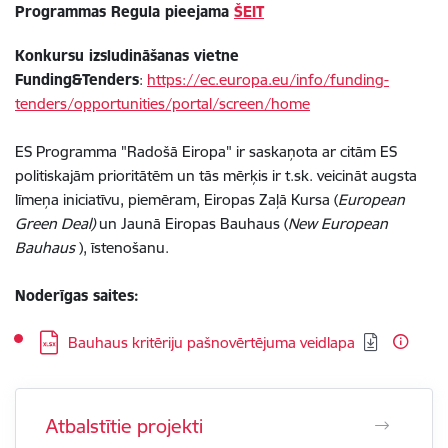
Programmas Regula pieejama
ŠEIT
Konkursu izsludināšanas vietne
Funding&Tenders
:
https://ec.europa.eu/info/funding-
tenders/opportunities/portal/screen/home
ES Programma "Radošā Eiropa" ir saskaņota ar citām ES
politiskajām prioritātēm un tās mērķis ir t.sk. veicināt augsta
līmeņa iniciatīvu, piemēram, Eiropas Zaļā Kursa (
European
Green Deal)
un Jaunā Eiropas Bauhaus (
New European
Bauhaus
), īstenošanu.
Noderīgas saites:
Lejupielādēt:
Bauhaus kritēriju pašnovērtējuma veidlapa
Atbalstītie projekti