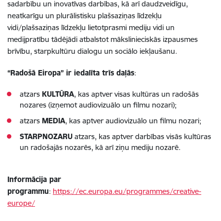
sadarbību un inovatīvas darbības, kā arī daudzveidīgu,
neatkarīgu un plurālistisku plašsaziņas līdzekļu
vidi/plašsaziņas līdzekļu lietotprasmi mediju vidi un
medijpratību tādējādi atbalstot mākslinieciskās izpausmes
brīvību, starpkultūru dialogu un sociālo iekļaušanu.
“Radošā Eiropa” ir iedalīta trīs daļās
:
atzars
KULTŪRA
, kas aptver visas kultūras un radošās
nozares (izņemot audiovizuālo un filmu nozari);
atzars
MEDIA
, kas aptver audiovizuālo un filmu nozari;
STARPNOZARU
atzars, kas aptver darbības visās kultūras
un radošajās nozarēs, kā arī ziņu mediju nozarē.
Informācija par
programmu
:
https://ec.europa.eu/programmes/creative-
europe/