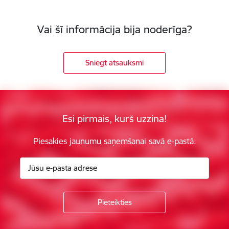
Vai šī informācija bija noderīga?
Sniegt atsauksmi
Esi pirmais, kurš uzzina!
Piesakies jaunumu saņemšanai savā e-pastā.