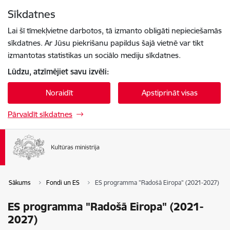
Pāriet uz lapas saturu
Sīkdatnes
Spied
lai meklētu
Enter
Lai šī tīmekļvietne darbotos, tā izmanto obligāti nepieciešamās
sīkdatnes. Ar Jūsu piekrišanu papildus šajā vietnē var tikt
izmantotas statistikas un sociālo mediju sīkdatnes.
Lūdzu, atzīmējiet savu izvēli:
Noraidīt
Apstiprināt visas
Pārvaldīt sīkdatnes
Sākums
Fondi un ES
ES programma "Radošā Eiropa" (2021-2027)
ES programma "Radošā Eiropa" (2021-
2027)