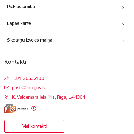
Piekļūstamība
Lapas karte
Sīkdatņu izvēles maiņa
Kontakti
+371 26532100
E-pasts:
pasts@km.gov.lv
K. Valdemāra iela 11a, Rīga, LV-1364
Visi kontakti