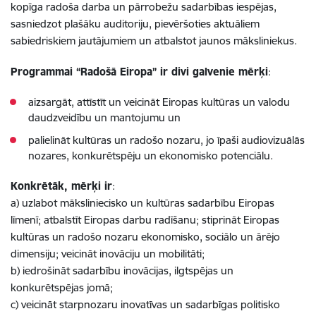
kopīga radoša darba un pārrobežu sadarbības iespējas,
sasniedzot plašāku auditoriju, pievēršoties aktuāliem
sabiedriskiem jautājumiem un atbalstot jaunos māksliniekus.
Programmai “Radošā Eiropa” ir divi galvenie mērķi
:
aizsargāt, attīstīt un veicināt Eiropas kultūras un valodu
daudzveidību un mantojumu un
palielināt kultūras un radošo nozaru, jo īpaši audiovizuālās
nozares, konkurētspēju un ekonomisko potenciālu.
Konkrētāk, mērķi ir
:
a) uzlabot māksliniecisko un kultūras sadarbību Eiropas
līmenī; atbalstīt Eiropas darbu radīšanu; stiprināt Eiropas
kultūras un radošo nozaru ekonomisko, sociālo un ārējo
dimensiju; veicināt inovāciju un mobilitāti;
b) iedrošināt sadarbību inovācijas, ilgtspējas un
konkurētspējas jomā;
c) veicināt starpnozaru inovatīvas un sadarbīgas politisko