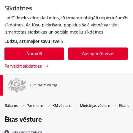
Pāriet uz lapas saturu
Sīkdatnes
Spied
lai meklētu
Enter
Lai šī tīmekļvietne darbotos, tā izmanto obligāti nepieciešamās
sīkdatnes. Ar Jūsu piekrišanu papildus šajā vietnē var tikt
izmantotas statistikas un sociālo mediju sīkdatnes.
Lūdzu, atzīmējiet savu izvēli:
Noraidīt
Apstiprināt visas
Pārvaldīt sīkdatnes
Sākums
Par mums
KM vēsture
Ministrijas vēsture
Ēkas vēs
Ēkas vēsture
Atskaņot tekstu