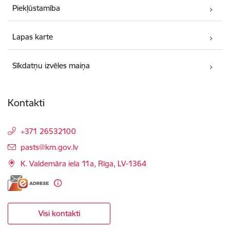
Piekļūstamība
Lapas karte
Sīkdatņu izvēles maiņa
Kontakti
+371 26532100
E-pasts:
pasts@km.gov.lv
K. Valdemāra iela 11a, Rīga, LV-1364
Visi kontakti