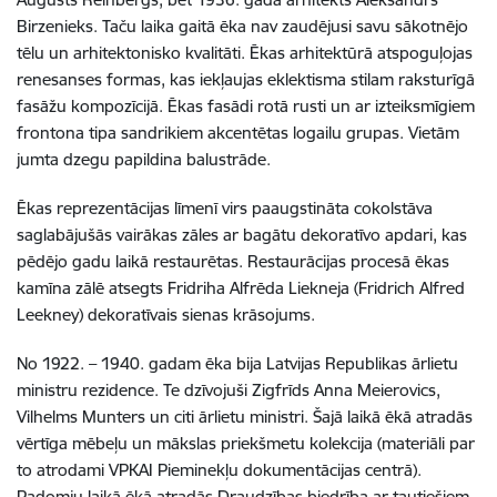
Birzenieks. Taču laika gaitā ēka nav zaudējusi savu sākotnējo
tēlu un arhitektonisko kvalitāti. Ēkas arhitektūrā atspoguļojas
renesanses formas, kas iekļaujas eklektisma stilam raksturīgā
fasāžu kompozīcijā. Ēkas fasādi rotā rusti un ar izteiksmīgiem
frontona tipa sandrikiem akcentētas logailu grupas. Vietām
jumta dzegu papildina balustrāde.
Ēkas reprezentācijas līmenī virs paaugstināta cokolstāva
saglabājušās vairākas zāles ar bagātu dekoratīvo apdari, kas
pēdējo gadu laikā restaurētas. Restaurācijas procesā ēkas
kamīna zālē atsegts Fridriha Alfrēda Liekneja (Fridrich Alfred
Leekney) dekoratīvais sienas krāsojums.
No 1922. – 1940. gadam ēka bija Latvijas Republikas ārlietu
ministru rezidence. Te dzīvojuši Zigfrīds Anna Meierovics,
Vilhelms Munters un citi ārlietu ministri. Šajā laikā ēkā atradās
vērtīga mēbeļu un mākslas priekšmetu kolekcija (materiāli par
to atrodami VPKAI Pieminekļu dokumentācijas centrā).
Padomju laikā ēkā atradās Draudzības biedrība ar tautiešiem