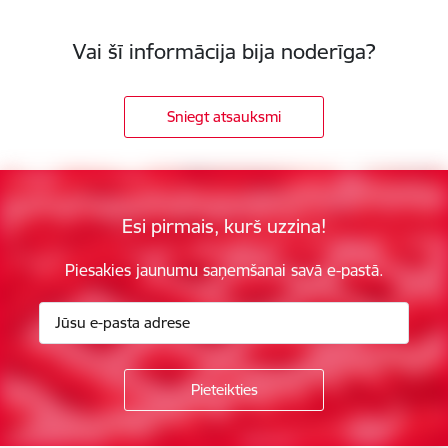
Vai šī informācija bija noderīga?
Sniegt atsauksmi
Esi pirmais, kurš uzzina!
Piesakies jaunumu saņemšanai savā e-pastā.