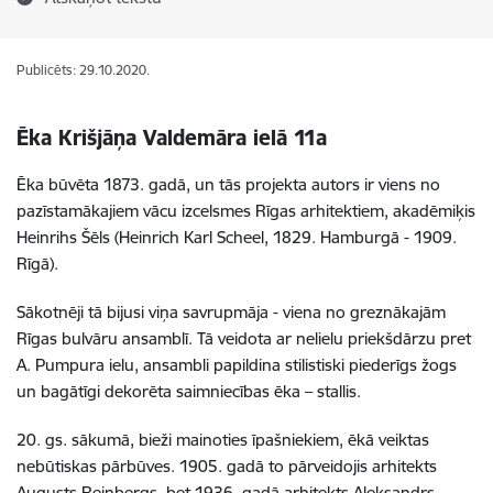
Publicēts: 29.10.2020.
Ēka Krišjāņa Valdemāra ielā 11a
Ēka būvēta 1873. gadā, un tās projekta autors ir viens no
pazīstamākajiem vācu izcelsmes Rīgas arhitektiem, akadēmiķis
Heinrihs Šēls (Heinrich Karl Scheel, 1829. Hamburgā - 1909.
Rīgā).
Sākotnēji tā bijusi viņa savrupmāja - viena no greznākajām
Rīgas bulvāru ansamblī. Tā veidota ar nelielu priekšdārzu pret
A. Pumpura ielu, ansambli papildina stilistiski piederīgs žogs
un bagātīgi dekorēta saimniecības ēka – stallis.
20. gs. sākumā, bieži mainoties īpašniekiem, ēkā veiktas
nebūtiskas pārbūves. 1905. gadā to pārveidojis arhitekts
Augusts Reinbergs, bet 1936. gadā arhitekts Aleksandrs