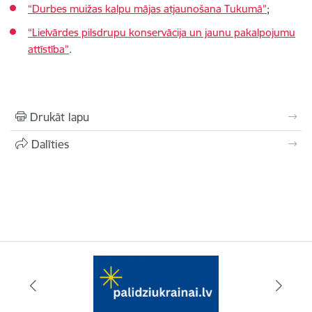
“Durbes muižas kalpu mājas atjaunošana Tukumā”
;
“Lielvārdes pilsdrupu konservācija un jaunu pakalpojumu
attīstība”
.
Drukāt lapu
Dalīties