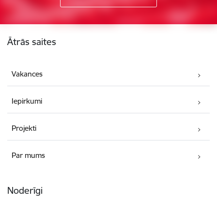
Kājene
Ātrās saites
Vakances
Iepirkumi
Projekti
Par mums
Noderīgi