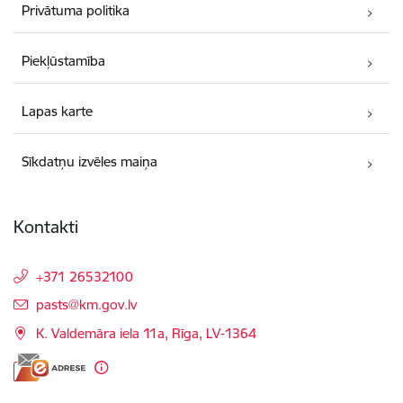
Privātuma politika
Piekļūstamība
Lapas karte
Sīkdatņu izvēles maiņa
Kontakti
+371 26532100
E-pasts:
pasts@km.gov.lv
K. Valdemāra iela 11a, Rīga, LV-1364