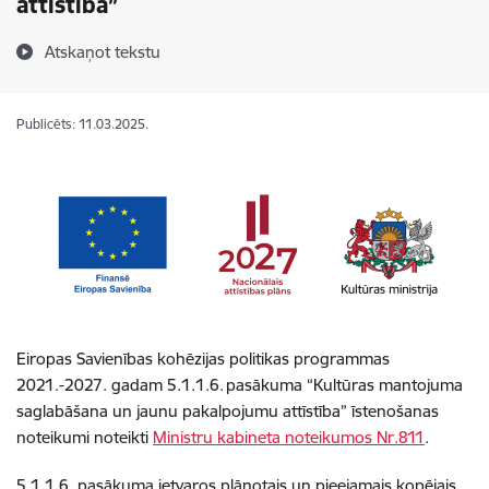
attīstība”
Atskaņot tekstu
Publicēts: 11.03.2025.
Eiropas Savienības kohēzijas politikas programmas
2021.-2027. gadam 5.1.1.6. pasākuma “Kultūras mantojuma
saglabāšana un jaunu pakalpojumu attīstība” īstenošanas
noteikumi noteikti
Ministru kabineta noteikumos Nr.811
.
5.1.1.6. pasākuma ietvaros plānotais un pieejamais kopējais