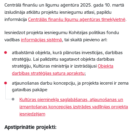
Centrālā finanšu un līgumu aģentūra 2025. gada 10. martā
izsludināja atklātu projektu iesniegumu atlasi, papildu
informācija
Centrālās finanšu līgumu aģentūras tīmekļvietnē
.
Iesniedzot projekta iesniegumu Kohēzijas politikas fondu
vadības
informācijas sistēmā
, tai skaitā pievieno arī:
atbalstāmā objekta, kurā plānotas investīcijas, darbības
stratēģiju. Lai palīdzētu sagatavot objekta darbības
stratēģiju, Kultūras ministrija ir izstrādājusi
Objekta
darbības stratēģijas satura aprakstu
;
atjaunošanas darbu koncepciju, ja projekta iecerei ir zema
gatavības pakāpe
Kultūras pieminekļa saglabāšanas, atjaunošanas un
izmantošanas koncepcijas izstrādes vadlīnijas projekta
iesniedzējam
Apstiprinātie projekti: