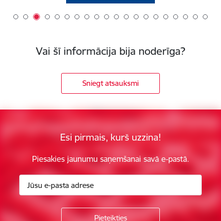
Vai šī informācija bija noderīga?
Sniegt atsauksmi
Esi pirmais, kurš uzzina!
Piesakies jaunumu saņemšanai savā e-pastā.