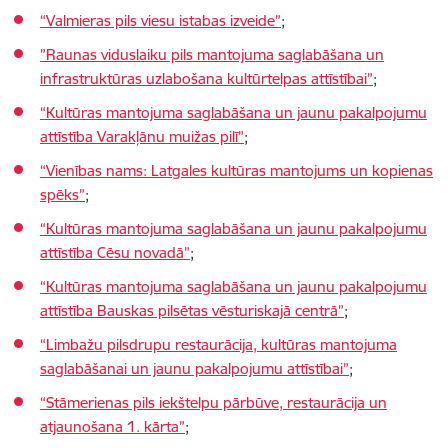
“Valmieras pils viesu istabas izveide”
;
”Raunas viduslaiku pils mantojuma saglabāšana un
infrastruktūras uzlabošana kultūrtelpas attīstībai”
;
“Kultūras mantojuma saglabāšana un jaunu pakalpojumu
attīstība Varakļānu muižas pilī”
;
“Vienības nams: Latgales kultūras mantojums un kopienas
spēks”
;
“Kultūras mantojuma saglabāšana un jaunu pakalpojumu
attīstība Cēsu novadā”
;
“Kultūras mantojuma saglabāšana un jaunu pakalpojumu
attīstība Bauskas pilsētas vēsturiskajā centrā”
;
“Limbažu pilsdrupu restaurācija, kultūras mantojuma
saglabāšanai un jaunu pakalpojumu attīstībai”
;
“Stāmerienas pils iekštelpu pārbūve, restaurācija un
atjaunošana 1. kārta”
;