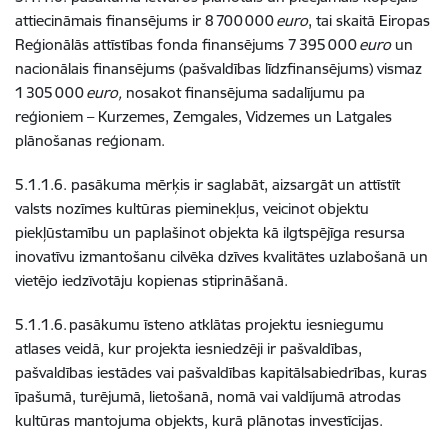
attiecināmais finansējums ir 8 700 000
euro
, tai skaitā Eiropas
Reģionālās attīstības fonda finansējums 7 395 000
euro
un
nacionālais finansējums (pašvaldības līdzfinansējums) vismaz
1 305 000
euro,
nosakot finansējuma sadalījumu pa
reģioniem – Kurzemes, Zemgales, Vidzemes un Latgales
plānošanas reģionam.
5.1.1.6. pasākuma mērķis ir saglabāt, aizsargāt un attīstīt
valsts nozīmes kultūras pieminekļus, veicinot objektu
piekļūstamību un paplašinot objekta kā ilgtspējīga resursa
inovatīvu izmantošanu cilvēka dzīves kvalitātes uzlabošanā un
vietējo iedzīvotāju kopienas stiprināšanā.
5.1.1.6. pasākumu īsteno atklātas projektu iesniegumu
atlases veidā, kur projekta iesniedzēji ir pašvaldības,
pašvaldības iestādes vai pašvaldības kapitālsabiedrības, kuras
īpašumā, turējumā, lietošanā, nomā vai valdījumā atrodas
kultūras mantojuma objekts, kurā plānotas investīcijas.