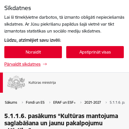
Pāriet uz lapas saturu
Sīkdatnes
Spied
lai meklētu
Enter
Lai šī tīmekļvietne darbotos, tā izmanto obligāti nepieciešamās
sīkdatnes. Ar Jūsu piekrišanu papildus šajā vietnē var tikt
izmantotas statistikas un sociālo mediju sīkdatnes.
Lūdzu, atzīmējiet savu izvēli:
Noraidīt
Apstiprināt visas
Pārvaldīt sīkdatnes
Sākums
Fondi un ES
ERAF un ESF+
2021-2027
5.1.1.6. pa
5.1.1.6. pasākums “Kultūras mantojuma
saglabāšana un jaunu pakalpojumu