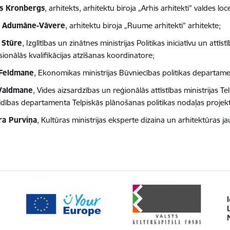
s Kronbergs
, arhitekts, arhitektu biroja „Arhis arhitekti” valdes loce
e Adumāne-Vāvere
, arhitektu biroja „Ruume arhitekti” arhitekte;
 Stūre
, Izglītības un zinātnes ministrijas Politikas iniciatīvu un at
ionālās kvalifikācijas atzīšanas koordinatore;
 Feldmane
, Ekonomikas ministrijas Būvniecības politikas departame
 Valdmane
, Vides aizsardzības un reģionālās attīstības ministrijas 
ldības departamenta Telpiskās plānošanas politikas nodaļas projek
ra Purviņa
, Kultūras ministrijas eksperte dizaina un arhitektūras j