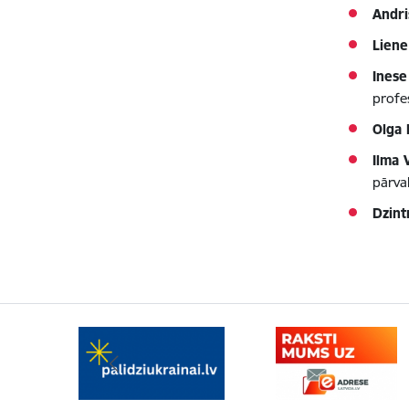
Andri
Lien
Inese
profes
Olga
Ilma
pārva
Dzint