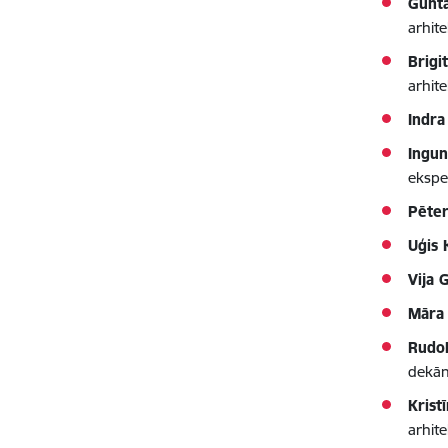
Gunt
arhite
Brigi
arhite
Indra
Ingun
ekspe
Pēter
Uģis 
Vija
Māra
Rudol
dekān
Krist
arhite