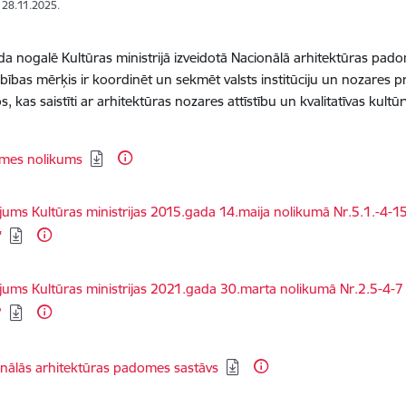
: 28.11.2025.
a nogalē Kultūras ministrijā izveidotā Nacionālā arhitektūras padom
bības mērķis ir koordinēt un sekmēt valsts institūciju un nozares 
, kas saistīti ar arhitektūras nozares attīstību un kvalitatīvas kultū
dēt:
mes nolikums
dēt:
jums Kultūras ministrijas 2015.gada 14.maija nolikumā Nr.5.1.-4-1
'
dēt:
jums Kultūras ministrijas 2021.gada 30.marta nolikumā Nr.2.5-4-
”
dēt:
nālās arhitektūras padomes sastāvs