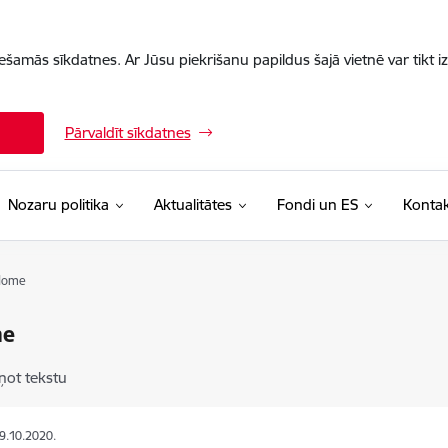
iešamās sīkdatnes. Ar Jūsu piekrišanu papildus šajā vietnē var tikt i
Pārvaldīt sīkdatnes
Nozaru politika
Aktualitātes
Fondi un ES
Kontak
dome
me
ņot tekstu
29.10.2020.