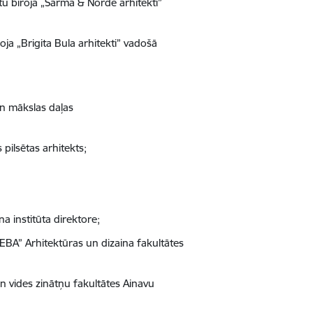
ktu biroja „Sarma & Norde arhitekti”
oja „Brigita Bula arhitekti” vadošā
un mākslas daļas
 pilsētas arhitekts;
na institūta direktore;
EBA” Arhitektūras un dizaina fakultātes
un vides zinātņu fakultātes Ainavu