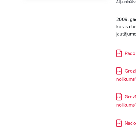
Atjaunināts
2009. gad
kuras dar
jautājumos
Lejupielā
Pado
Lejupielā
Grozī
nolikums'
Lejupielā
Grozī
nolikums
Lejupielā
Nacio