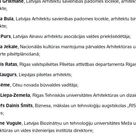
a Grikmane
, Latvijas Arhitektu savienības padomes locekle, arhite
kte;
ta Bula
, Latvijas Arhitektu savienības padomes locekle, arhitektu bir
kte;
 Purs
, Latvijas Ainavu arhitektu asociācijas valdes priekšsēdētāja;
a Jekale
, Nacionālās kultūras mantojuma pārvaldes Arhitektūras 
rte pilsētplānošanā;
is Ratas
, Rīgas valstspilsētas Pilsētas attīstības departamenta Rīgas
Kaugurs
, Liepājas pilsētas arhitekts;
 Gēme
, Cēsu novada būvvaldes vadītāja;
 Liepa-Zemeša
, Rīgas Tehniskās universitātes Arhitektūras un dizai
fs Dainis Šmits
, Biznesa, mākslas un tehnoloģiju augstskolas „RIS
s;
īne Vugule
, Latvijas Biozinātņu un tehnoloģiju universitātes Meža 
ktūras un vides inženierijas institūta direktore;