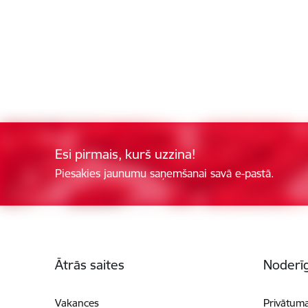
Esi pirmais, kurš uzzina!
Piesakies jaunumu saņemšanai savā e-pastā.
Kājene
Ātrās saites
Noderīg
Vakances
Privātuma