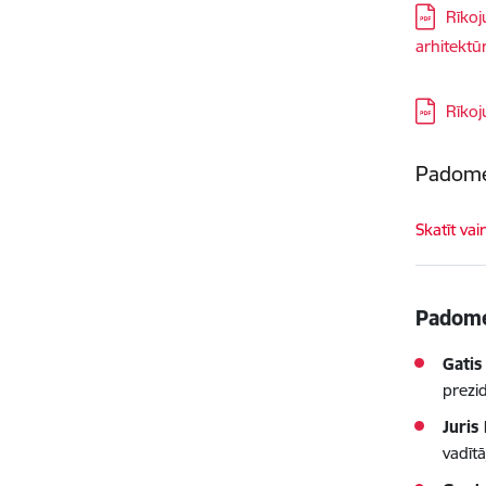
Lejupielā
Rīkoj
arhitektū
Lejupielā
Rīkoj
Padome
Skatīt vai
Padome
Gatis
prezid
Juris
vadītā