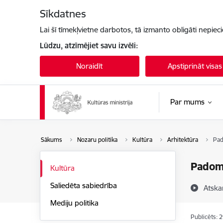
Pāriet uz lapas saturu
Sīkdatnes
Lai šī tīmekļvietne darbotos, tā izmanto obligāti nepiec
Lūdzu, atzīmējiet savu izvēli:
Noraidīt
Apstiprināt visas
Par mums
Sākums
Nozaru politika
Kultūra
Arhitektūra
Pa
Pado
Kultūra
Saliedēta sabiedrība
Atska
Mediju politika
Publicēts: 