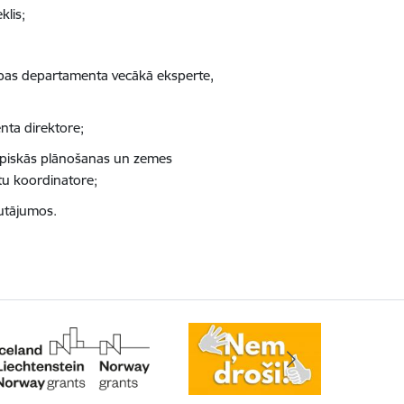
klis;
tīstības departamenta vecākā eksperte,
nta direktore;
Telpiskās plānošanas un zemes
tu koordinatore;
autājumos.