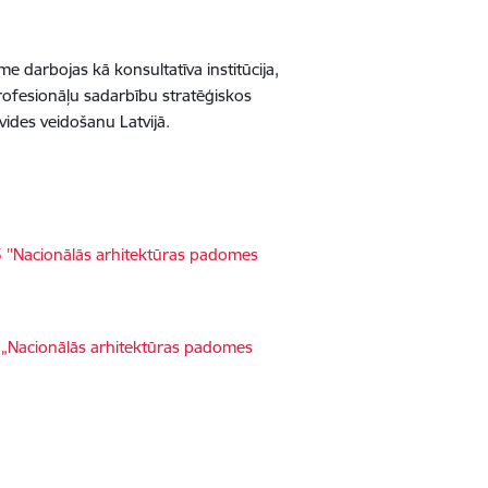
e darbojas kā konsultatīva institūcija,
profesionāļu sadarbību stratēģiskos
rvides veidošanu Latvijā.
5 ''Nacionālās arhitektūras padomes
7 „Nacionālās arhitektūras padomes