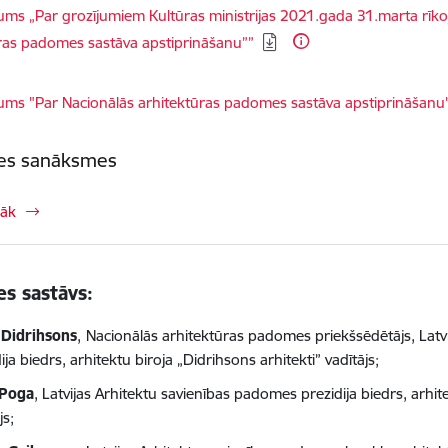
dēt:
ums „Par grozījumiem Kultūras ministrijas 2021.gada 31.marta rīk
ras padomes sastāva apstiprināšanu””
dēt:
ums "Par Nacionālās arhitektūras padomes sastāva apstiprināšanu"
s sanāksmes
rāk
s sastāvs:
 Didrihsons
,
Nacionālās arhitektūras padomes priekšsēdētājs, Latv
ija biedrs, arhitektu biroja „Didrihsons arhitekti” vadītājs;
 Poga
, Latvijas Arhitektu savienības padomes prezidija biedrs, arhit
js;