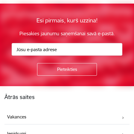
Esi pirmais, kurš uzzina!
Piesakies jaunumu saņemšanai savā e-pastā.
Kājene
Ātrās saites
Vakances
Iepirkumi