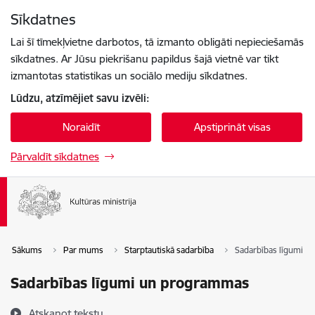
Pāriet uz lapas saturu
Sīkdatnes
Spied
lai meklētu
Enter
Lai šī tīmekļvietne darbotos, tā izmanto obligāti nepieciešamās
sīkdatnes. Ar Jūsu piekrišanu papildus šajā vietnē var tikt
izmantotas statistikas un sociālo mediju sīkdatnes.
Lūdzu, atzīmējiet savu izvēli:
Noraidīt
Apstiprināt visas
Pārvaldīt sīkdatnes
Sākums
Par mums
Starptautiskā sadarbība
Sadarbības līgumi 
Sadarbības līgumi un programmas
Atskaņot tekstu