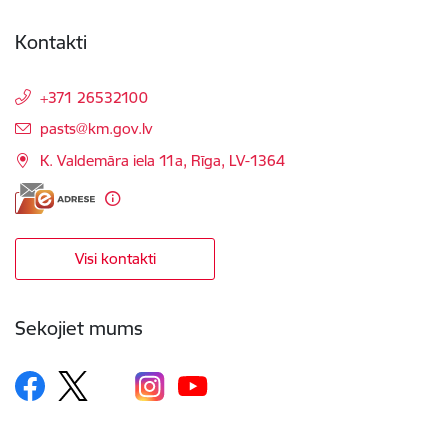
Kontakti
+371 26532100
E-pasts:
pasts@km.gov.lv
K. Valdemāra iela 11a, Rīga, LV-1364
Visi kontakti
Sekojiet mums