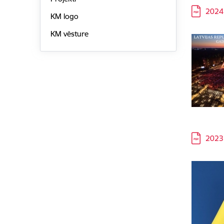
Lejupielā
2024
KM logo
KM vēsture
Lejupielā
2023