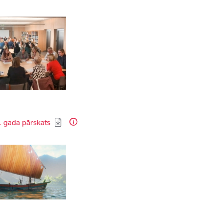
dēt:
. gada pārskats