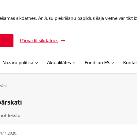
iešamās sīkdatnes. Ar Jūsu piekrišanu papildus šajā vietnē var tikt i
Pārvaldīt sīkdatnes
Nozaru politika
Aktualitātes
Fondi un ES
Kontak
skati
ārskati
ņot tekstu
24.11.2020.