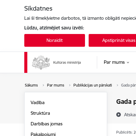
Pāriet uz lapas saturu
Sīkdatnes
Lai šī tīmekļvietne darbotos, tā izmanto obligāti nepiec
Lūdzu, atzīmējiet savu izvēli:
Noraidīt
Apstiprināt visas
Par mums
Sākums
Par mums
Publikācijas un pārskati
Gada pār
Gada p
Vadība
Struktūra
Atska
Darbības jomas
Publicēts: 
Pakalpojumi