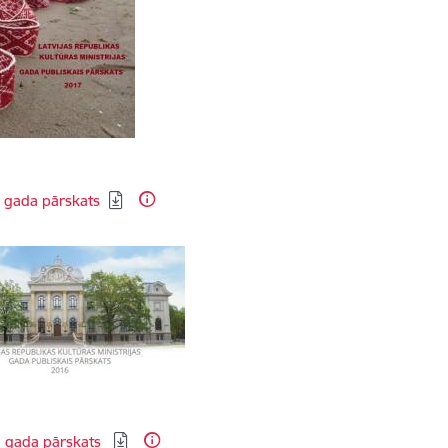
dēt:
 gada pārskats
dēt:
 gada pārskats​