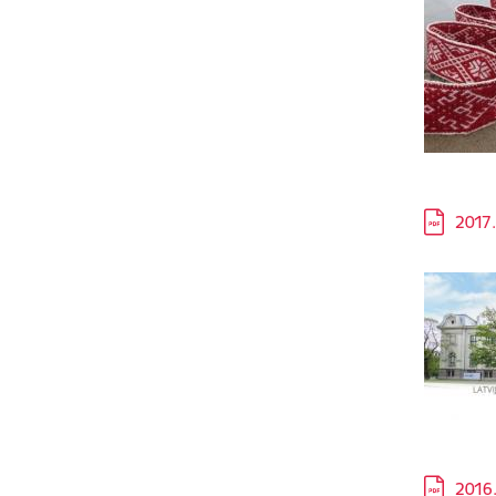
Lejupielā
2017.
Lejupielā
2016.