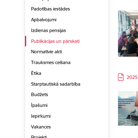
Padotības iestādes
Apbalvojumi
Izdienas pensijas
Publikācijas un pārskati
Normatīvie akti
Trauksmes celšana
Ētika
Lejupielā
2025
Starptautiskā sadarbība
Budžets
Īpašumi
Iepirkumi
Vakances
Projekti