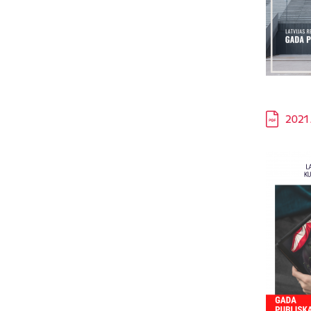
Lejupielā
2021.