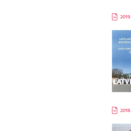
Lejupielā
2019.
Lejupielā
2018.