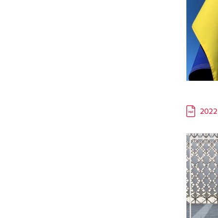
Lejupielā
2022