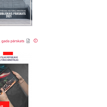
dēt:
 gada pārskats