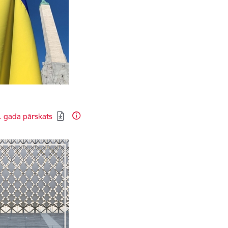
dēt:
. gada pārskats