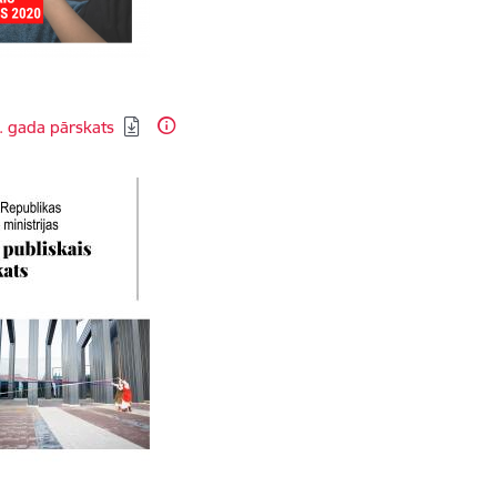
dēt:
. gada pārskats