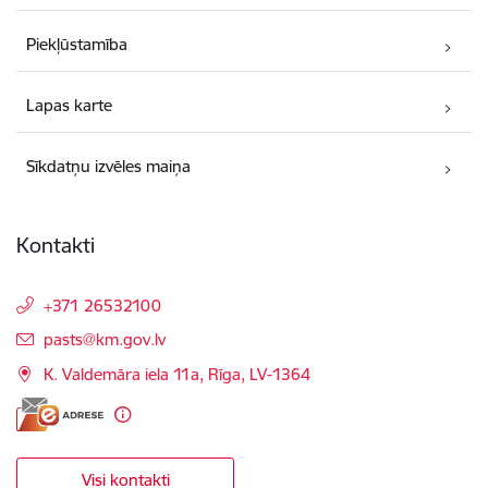
Piekļūstamība
Lapas karte
Sīkdatņu izvēles maiņa
Kontakti
+371 26532100
E-pasts:
pasts@km.gov.lv
K. Valdemāra iela 11a, Rīga, LV-1364
Visi kontakti