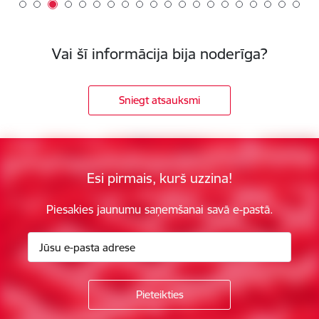
Vai šī informācija bija noderīga?
Sniegt atsauksmi
Esi pirmais, kurš uzzina!
Piesakies jaunumu saņemšanai savā e-pastā.