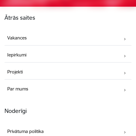
Kājene
Ātrās saites
Vakances
Iepirkumi
Projekti
Par mums
Noderīgi
Privātuma politika