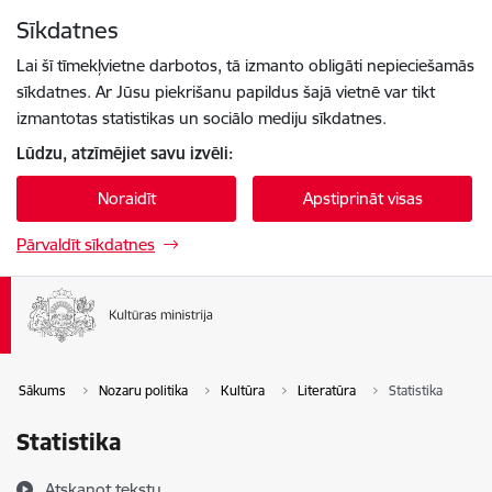
Pāriet uz lapas saturu
Sīkdatnes
Spied
lai meklētu
Enter
Lai šī tīmekļvietne darbotos, tā izmanto obligāti nepieciešamās
sīkdatnes. Ar Jūsu piekrišanu papildus šajā vietnē var tikt
izmantotas statistikas un sociālo mediju sīkdatnes.
Lūdzu, atzīmējiet savu izvēli:
Noraidīt
Apstiprināt visas
Pārvaldīt sīkdatnes
Sākums
Nozaru politika
Kultūra
Literatūra
Statistika
Statistika
Atskaņot tekstu