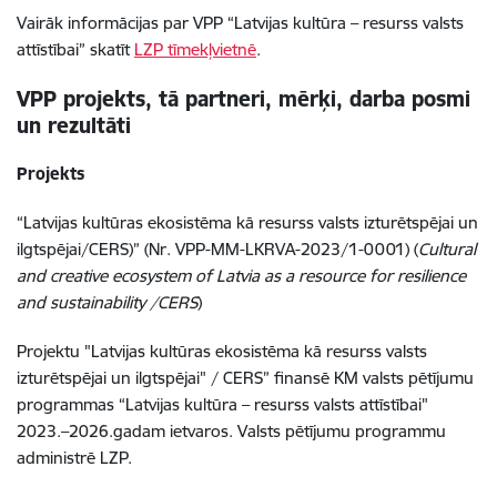
Vairāk informācijas par VPP “Latvijas kultūra – resurss valsts
attīstībai” skatīt
LZP tīmekļvietnē
.
VPP
projekts, tā partneri, mērķi, darba posmi
un rezultāti
Projekts
“
Latvijas kultūras ekosistēma kā resurss valsts izturētspējai un
ilgtspējai/CERS)” (Nr. VPP-MM-LKRVA-2023/1-0001) (
Cultural
and creative ecosystem of Latvia as a resource for resilience
and sustainability /CERS
)
Projektu "Latvijas kultūras ekosistēma kā resurss valsts
izturētspējai un ilgtspējai" / CERS” finansē KM valsts pētījumu
programmas “Latvijas kultūra – resurss valsts attīstībai"
2023.–2026.gadam ietvaros. Valsts pētījumu programmu
administrē LZP.