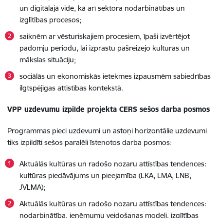
un digitālajā vidē, kā arī sektora nodarbinātības un
izglītības procesos;
saiknēm ar vēsturiskajiem procesiem, īpaši izvērtējot
padomju periodu, lai izprastu pašreizējo kultūras un
mākslas situāciju;
sociālās un ekonomiskās ietekmes izpausmēm sabiedrības
ilgtspējīgas attīstības kontekstā.
VPP uzdevumu izpilde projekta CERS sešos darba posmos
Programmas pieci uzdevumi un astoņi horizontālie uzdevumi
tiks izpildīti sešos paralēli īstenotos darba posmos:
Aktuālās kultūras un radošo nozaru attīstības tendences:
kultūras piedāvājums un pieejamība (LKA, LMA, LNB,
JVLMA);
Aktuālās kultūras un radošo nozaru attīstības tendences:
nodarbinātība, ieņēmumu veidošanas modeļi, izglītības