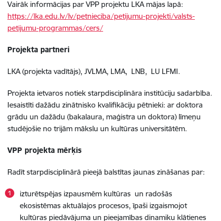
Vairāk informācijas par VPP projektu LKA mājas lapā:
https://lka.edu.lv/lv/petnieciba/petijumu-projekti/valsts-
petijumu-programmas/cers/
Projekta partneri
LKA (projekta vadītājs), JVLMA, LMA, LNB, LU LFMI.
Projekta ietvaros notiek starpdisciplināra institūciju sadarbība.
Iesaistīti dažādu zinātnisko kvalifikāciju pētnieki: ar doktora
grādu un dažādu (bakalaura, maģistra un doktora) līmeņu
studējošie no trijām mākslu un kultūras universitātēm.
VPP projekta mērķis
Radīt starpdisciplinārā pieejā balstītas jaunas zināšanas par:
izturētspējas izpausmēm kultūras un radošās
ekosistēmas aktuālajos procesos, īpaši izgaismojot
kultūras piedāvājuma un pieejamības dinamiku klātienes