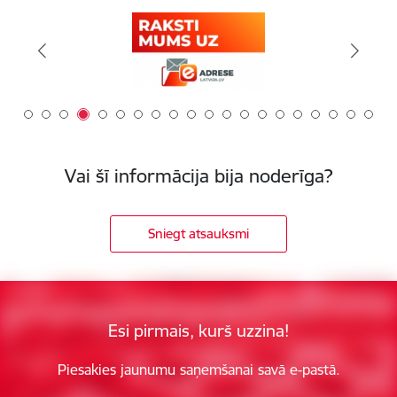
Vai šī informācija bija noderīga?
Sniegt atsauksmi
Esi pirmais, kurš uzzina!
Piesakies jaunumu saņemšanai savā e-pastā.