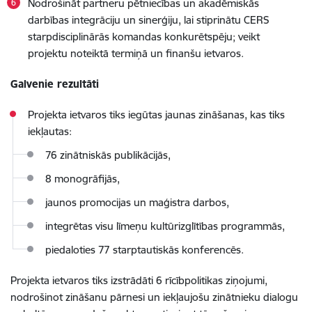
Nodrošināt partneru pētniecības un akadēmiskās
darbības integrāciju un sinerģiju, lai stiprinātu CERS
starpdisciplinārās komandas konkurētspēju; veikt
projektu noteiktā termiņā un finanšu ietvaros.
Galvenie rezultāti
Projekta ietvaros tiks iegūtas jaunas zināšanas, kas tiks
iekļautas:
76 zinātniskās publikācijās,
8 monogrāfijās,
jaunos promocijas un maģistra darbos,
integrētas visu līmeņu kultūrizglītības programmās,
piedaloties 77 starptautiskās konferencēs.
Projekta ietvaros tiks izstrādāti 6 rīcībpolitikas ziņojumi,
nodrošinot zināšanu pārnesi un iekļaujošu zinātnieku dialogu