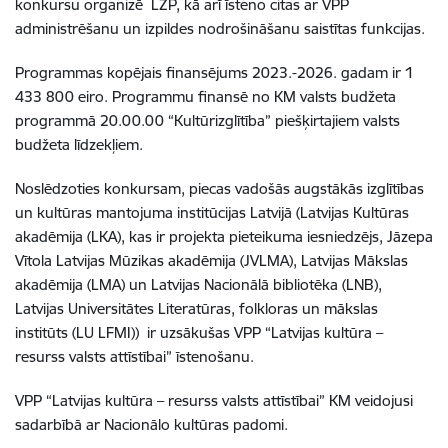
konkursu organizē LZP, kā arī īsteno citas ar VPP
administrēšanu un izpildes nodrošināšanu saistītas funkcijas.
Programmas kopējais finansējums 2023.-2026. gadam ir 1
433 800 eiro. Programmu finansē no KM valsts budžeta
programmā 20.00.00 “Kultūrizglītība” piešķirtajiem valsts
budžeta līdzekļiem.
Noslēdzoties konkursam, piecas vadošās augstākās izglītības
un kultūras mantojuma institūcijas Latvijā (Latvijas Kultūras
akadēmija (LKA), kas ir projekta pieteikuma iesniedzējs, Jāzepa
Vītola Latvijas Mūzikas akadēmija (JVLMA), Latvijas Mākslas
akadēmija (LMA) un Latvijas Nacionālā bibliotēka (LNB),
Latvijas Universitātes Literatūras, folkloras un mākslas
institūts (LU LFMI)) ir uzsākušas VPP “Latvijas kultūra –
resurss valsts attīstībai” īstenošanu.
VPP “Latvijas kultūra – resurss valsts attīstībai” KM veidojusi
sadarbībā ar Nacionālo kultūras padomi.