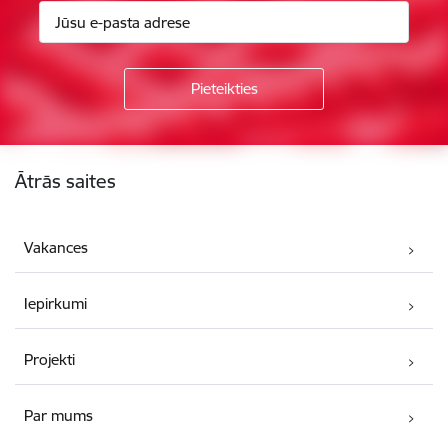
Kājene
Ātrās saites
Vakances
Iepirkumi
Projekti
Par mums