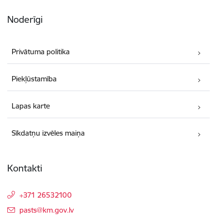
Noderīgi
Privātuma politika
Piekļūstamība
Lapas karte
Sīkdatņu izvēles maiņa
Kontakti
+371 26532100
E-pasts:
pasts@km.gov.lv