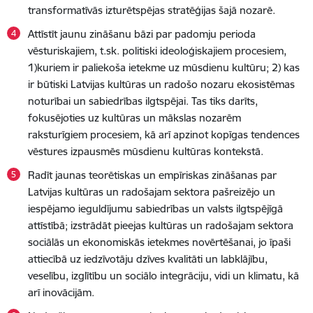
transformatīvās izturētspējas stratēģijas šajā nozarē.
Attīstīt jaunu zināšanu bāzi par padomju perioda
vēsturiskajiem, t.sk. politiski ideoloģiskajiem procesiem,
1)kuriem ir paliekoša ietekme uz mūsdienu kultūru; 2) kas
ir būtiski Latvijas kultūras un radošo nozaru ekosistēmas
noturībai un sabiedrības ilgtspējai. Tas tiks darīts,
fokusējoties uz kultūras un mākslas nozarēm
raksturīgiem procesiem, kā arī apzinot kopīgas tendences
vēstures izpausmēs mūsdienu kultūras kontekstā.
Radīt jaunas teorētiskas un empīriskas zināšanas par
Latvijas kultūras un radošajam sektora pašreizējo un
iespējamo ieguldījumu sabiedrības un valsts ilgtspējīgā
attīstībā; izstrādāt pieejas kultūras un radošajam sektora
sociālās un ekonomiskās ietekmes novērtēšanai, jo īpaši
attiecībā uz iedzīvotāju dzīves kvalitāti un labklājību,
veselību, izglītību un sociālo integrāciju, vidi un klimatu, kā
arī inovācijām.