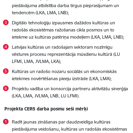
piedāvājuma atbilstība darba tirgus pieprasījumam un
tendencēm (LKA, LMA, LNB);
Digitālo tehnoloģiju izpausmes dažādos kultūras un
radošās ekosistēmas ražošanas cikla posmos un to
ietekme uz kultūras patēriņa modeļiem (LKA, LMA, LNB);
Latvijas kultūras un radošajam sektoram nozīmīgu
vēstures procesu reprezentācija mūsdienu kultūrā (LU
LFMI, LMA, JVLMA, LKA);
Kultūras un radošo nozaru sociālās un ekonomiskās
ietekmes novērtēšanas pieeju izstrāde (LKA, LMA);
Projektu vadība un konsorcija partneru aktivitāšu sinerģija
(LKA, LMA, JVLMA, LNB, LU LFMI).
Projekta CERS darba posmu seši mērķi
Radīt jaunas zināšanas par daudzveidīga kultūras
piedāvājuma veidošanu, kultūras un radošās ekosistēmas