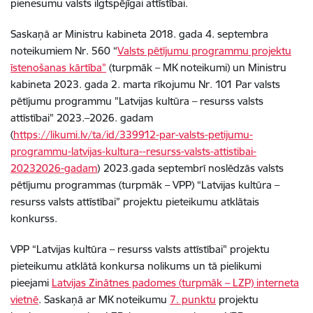
pienesumu valsts ilgtspējīgai attīstībai.
Saskaņā
ar Ministru kabineta 2018. gada 4. septembra
noteikumiem Nr. 560 “
Valsts pētījumu programmu projektu
īstenošanas kārtība”
(
turpmāk – MK noteikumi) un M
inistru
kabineta 2023. gada 2. marta rīkojumu Nr. 101 Par valsts
pētījumu programmu "Latvijas kultūra – resurss valsts
attīstībai" 2023.–2026. gadam
(
https://likumi.lv/ta/id/339912-par-valsts-petijumu-
programmu-latvijas-kultura--resurss-valsts-attistibai-
20232026-gadam
)
2023.gada septembrī noslēdzās valsts
pētījumu programmas (turpmāk – VPP) “Latvijas kultūra –
resurss valsts attīstībai” projektu pieteikumu atklātais
konkurss.
VPP “Latvijas kultūra – resurss valsts attīstībai" projektu
pieteikumu atklātā konkursa nolikums un tā pielikumi
pieejami
Latvijas Zinātnes padomes (
turpmāk – LZP) interneta
vietnē
.
Saskaņā ar MK noteikumu
7. punktu
projektu