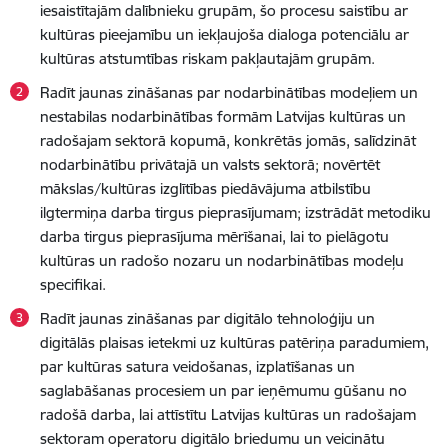
iesaistītajām dalībnieku grupām, šo procesu saistību ar
kultūras pieejamību un iekļaujoša dialoga potenciālu ar
kultūras atstumtības riskam pakļautajām grupām.
Radīt jaunas zināšanas par nodarbinātības modeļiem un
nestabilas nodarbinātības formām Latvijas kultūras un
radošajam sektorā kopumā, konkrētās jomās, salīdzināt
nodarbinātību privātajā un valsts sektorā; novērtēt
mākslas/kultūras izglītības piedāvājuma atbilstību
ilgtermiņa darba tirgus pieprasījumam; izstrādāt metodiku
darba tirgus pieprasījuma mērīšanai, lai to pielāgotu
kultūras un radošo nozaru un nodarbinātības modeļu
specifikai.
Radīt jaunas zināšanas par digitālo tehnoloģiju un
digitālās plaisas ietekmi uz kultūras patēriņa paradumiem,
par kultūras satura veidošanas, izplatīšanas un
saglabāšanas procesiem un par ieņēmumu gūšanu no
radošā darba, lai attīstītu Latvijas kultūras un radošajam
sektoram operatoru digitālo briedumu un veicinātu