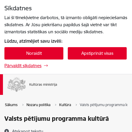
Pāriet uz lapas saturu
Sīkdatnes
Spied
lai meklētu
Enter
Lai šī tīmekļvietne darbotos, tā izmanto obligāti nepieciešamās
sīkdatnes. Ar Jūsu piekrišanu papildus šajā vietnē var tikt
izmantotas statistikas un sociālo mediju sīkdatnes.
Lūdzu, atzīmējiet savu izvēli:
Noraidīt
Apstiprināt visas
Pārvaldīt sīkdatnes
Sākums
Nozaru politika
Kultūra
Valsts pētījumu programma kult
Valsts pētījumu programma kultūrā
Atskaņot tekstu