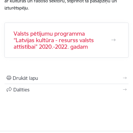
ar kultūras un radošo sektoru, stiprinot tā pašapziņu un
izturētspēju.
Valsts pētījumu programma
“Latvijas kultūra - resurss valsts
attīstībai" 2020.-2022. gadam
Drukāt lapu
Dalīties