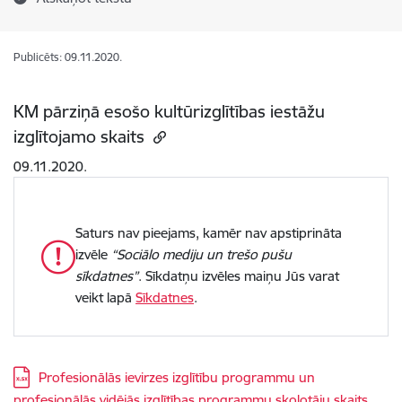
Publicēts: 09.11.2020.
KM pārziņā esošo kultūrizglītības iestāžu
izglītojamo skaits
09.11.2020.
Saturs nav pieejams, kamēr nav apstiprināta
izvēle
“Sociālo mediju un trešo pušu
sīkdatnes”
. Sīkdatņu izvēles maiņu Jūs varat
veikt lapā
Sīkdatnes
.
Lejupielādēt:
Profesionālās ievirzes izglītību programmu un
profesionālās vidējās izglītības programmu skolotāju skaits