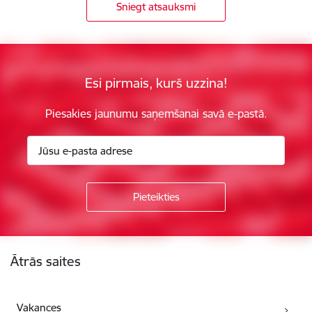
Sniegt atsauksmi
Esi pirmais, kurš uzzina!
Piesakies jaunumu saņemšanai savā e-pastā.
Kājene
Ātrās saites
Vakances