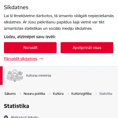
Pāriet uz lapas saturu
Sīkdatnes
Spied
lai meklētu
Enter
Lai šī tīmekļvietne darbotos, tā izmanto obligāti nepieciešamās
sīkdatnes. Ar Jūsu piekrišanu papildus šajā vietnē var tikt
izmantotas statistikas un sociālo mediju sīkdatnes.
Lūdzu, atzīmējiet savu izvēli:
Noraidīt
Apstiprināt visas
Pārvaldīt sīkdatnes
Sākums
Nozaru politika
Kultūra
Kultūrizglītība
Statistika
Statistika
Atskaņot tekstu