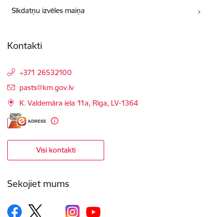
Sīkdatņu izvēles maiņa
Kontakti
+371 26532100
E-pasts:
pasts@km.gov.lv
K. Valdemāra iela 11a, Rīga, LV-1364
Visi kontakti
Sekojiet mums