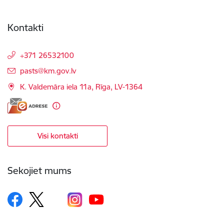
Kontakti
+371 26532100
E-pasts:
pasts@km.gov.lv
K. Valdemāra iela 11a, Rīga, LV-1364
Visi kontakti
Sekojiet mums