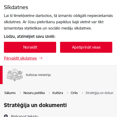
Pāriet uz lapas saturu
Sīkdatnes
Spied
lai meklētu
Enter
Lai šī tīmekļvietne darbotos, tā izmanto obligāti nepieciešamās
sīkdatnes. Ar Jūsu piekrišanu papildus šajā vietnē var tikt
izmantotas statistikas un sociālo mediju sīkdatnes.
Lūdzu, atzīmējiet savu izvēli:
Noraidīt
Apstiprināt visas
Pārvaldīt sīkdatnes
Sākums
Nozaru politika
Kultūra
Cirks
Stratēģija un dokumen
Stratēģija un dokumenti
Atskaņot tekstu