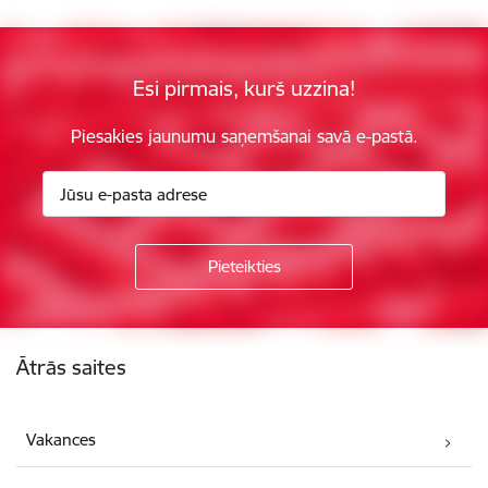
Esi pirmais, kurš uzzina!
Piesakies jaunumu saņemšanai savā e-pastā.
Kājene
Ātrās saites
Vakances