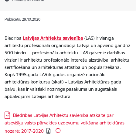
Publicēts: 29.10.2020.
Biedrība
Latvijas Arhitektu savienība
(LAS) ir vienīgā
arhitektu profesionālā organizācija Latvijā un apvieno gandrīz
500 biedru – profesionālu arhitektu. LAS galvenie darbības
virzieni ir arhitektu profesionālo interešu aizstāvība, arhitektu
sertificēšana un arhitektūras attīstība un popularizēšana.
Kopš 1995.gada LAS ik gadus organizē nacionālo
arhitektūras konkursu (skati) − Latvijas Arhitektūras gada
balvu, kas ir valstiski nozīmīgs pasākums un augstākais
apbalvojums Latvijas arhitektūrā.
Lejupielādēt:
Biedrības Latvijas Arhitektu savienība atskaite par
atsevišķu valsts pārvaldes uzdevumu veikšana arhitektūras
nozarē: 2017-2020