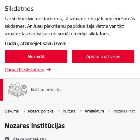
Pāriet uz lapas saturu
Sīkdatnes
Spied
lai meklētu
Enter
Lai šī tīmekļvietne darbotos, tā izmanto obligāti nepieciešamās
sīkdatnes. Ar Jūsu piekrišanu papildus šajā vietnē var tikt
izmantotas statistikas un sociālo mediju sīkdatnes.
Lūdzu, atzīmējiet savu izvēli:
Noraidīt
Apstiprināt visas
Pārvaldīt sīkdatnes
Sākums
Nozaru politika
Kultūra
Arhitektūra
Nozares institūc
Nozares institūcijas
Atskaņot tekstu