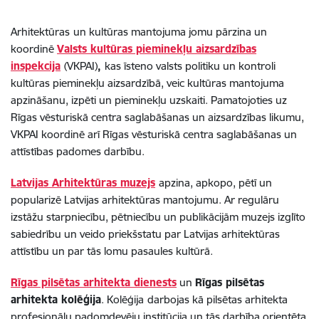
Arhitektūras
un kultūras mantojuma jomu pārzina un
koordinē
Valsts kultūras pieminekļu aizsardzības
inspekcija
(VKPAI)
,
kas īsteno valsts politiku un kontroli
kultūras pieminekļu aizsardzībā, veic kultūras mantojuma
apzināšanu, izpēti un pieminekļu uzskaiti. Pamatojoties uz
Rīgas vēsturiskā centra saglabāšanas un aizsardzības likumu,
VKPAI koordinē arī Rīgas vēsturiskā centra saglabāšanas un
attīstības padomes darbību.
Latvijas Arhitektūras muzejs
apzina, apkopo, pētī un
popularizē Latvijas arhitektūras mantojumu. Ar regulāru
izstāžu starpniecību, pētniecību un publikācijām muzejs izglīto
sabiedrību un veido priekšstatu par Latvijas arhitektūras
attīstību un par tās lomu pasaules kultūrā.
Rīgas pilsētas arhitekta dienests
un
Rīgas pilsētas
arhitekta kolēģija
. Kolēģija
darbojas kā pilsētas arhitekta
profesionālu padomdevēju institūcija un tās darbība orientēta