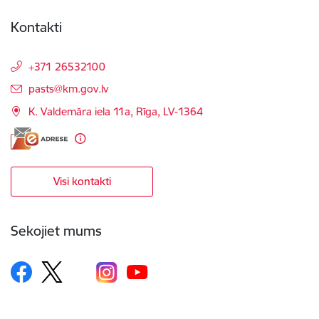
Kontakti
+371 26532100
E-pasts:
pasts@km.gov.lv
K. Valdemāra iela 11a, Rīga, LV-1364
Visi kontakti
Sekojiet mums