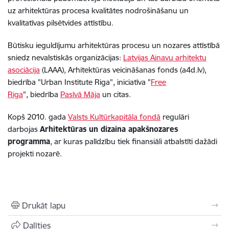
uz arhitektūras procesa kvalitātes nodrošināšanu un
kvalitatīvas pilsētvides attīstību.
Būtisku ieguldījumu arhitektūras procesu un nozares attīstībā
sniedz nevalstiskās organizācijas:
Latvijas Ainavu arhitektu
asociācija
(LAAA), Arhitektūras veicināšanas fonds (a4d.lv),
biedrība "Urban Institute Riga", iniciatīva "
Free
Riga
",
biedrība
Pasīvā Māja
un citas.
Kopš 2010. gada
Valsts Kultūrkapitāla fondā
regulāri
darbojas
Arhitektūras un dizaina apakšnozares
programma
, ar kuras palīdzību tiek finansiāli atbalstīti dažādi
projekti nozarē.
Drukāt lapu
Dalīties