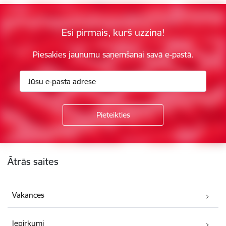
Esi pirmais, kurš uzzina!
Piesakies jaunumu saņemšanai savā e-pastā.
Kājene
Ātrās saites
Vakances
Iepirkumi