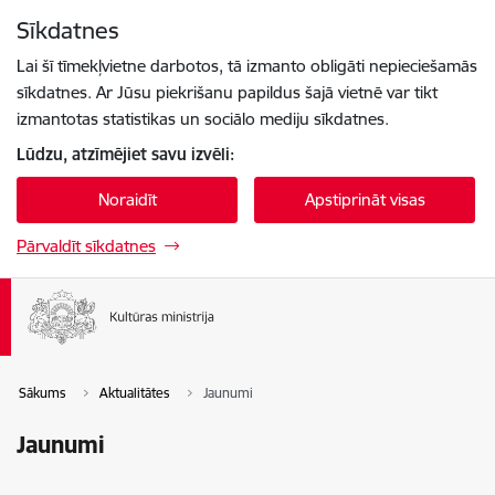
Pāriet uz lapas saturu
Sīkdatnes
Spied
lai meklētu
Enter
Lai šī tīmekļvietne darbotos, tā izmanto obligāti nepieciešamās
sīkdatnes. Ar Jūsu piekrišanu papildus šajā vietnē var tikt
izmantotas statistikas un sociālo mediju sīkdatnes.
Lūdzu, atzīmējiet savu izvēli:
Noraidīt
Apstiprināt visas
Pārvaldīt sīkdatnes
Sākums
Aktualitātes
Jaunumi
Jaunumi