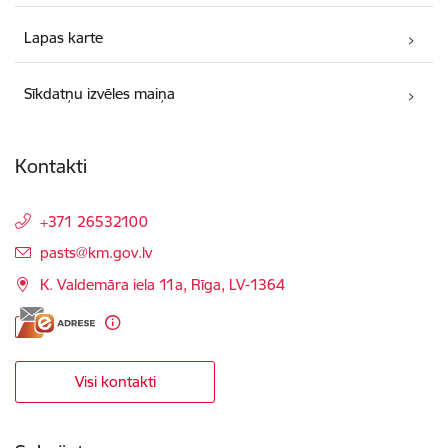
Lapas karte
Sīkdatņu izvēles maiņa
Kontakti
+371 26532100
E-pasts:
pasts@km.gov.lv
K. Valdemāra iela 11a, Rīga, LV-1364
Visi kontakti