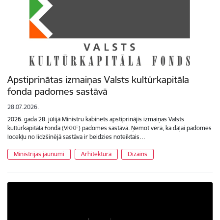
Apstiprinātas izmaiņas Valsts kultūrkapitāla
fonda padomes sastāvā
28.07.2026.
2026. gada 28. jūlijā Ministru kabinets apstiprinājis izmaiņas Valsts
kultūrkapitāla fonda (VKKF) padomes sastāvā. Ņemot vērā, ka daļai padomes
locekļu no līdzšinējā sastāva ir beidzies noteiktais…
Ministrijas jaunumi
Arhitektūra
Dizains