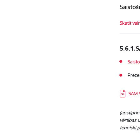
Saistoš
Skatīt vai
5.6.1.S
Saist
Preze
Lejupielā
SAM 5
(apstipri
vērtības 
tehniski 