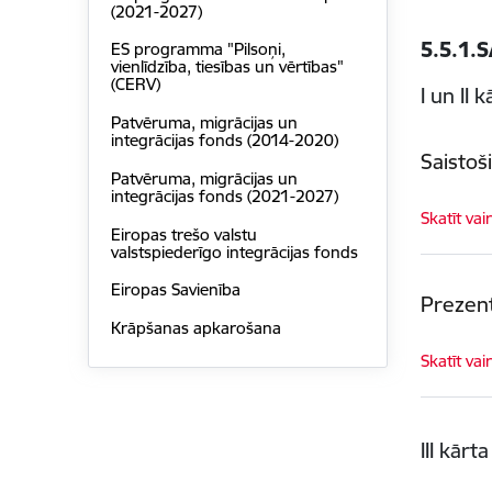
(2021-2027)
5.5.1.
ES programma "Pilsoņi,
vienlīdzība, tiesības un vērtības"
(CERV)
I un II 
Patvēruma, migrācijas un
integrācijas fonds (2014-2020)
Saistoš
Patvēruma, migrācijas un
integrācijas fonds (2021-2027)
Skatīt vai
Eiropas trešo valstu
valstspiederīgo integrācijas fonds
Eiropas Savienība
Prezent
Krāpšanas apkarošana
Skatīt vai
III kārta