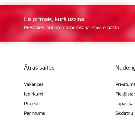
Esi pirmais, kurš uzzina!
Piesakies jaunumu saņemšanai savā e-pastā.
Kājene
Ātrās saites
Noderīg
Vakances
Privātuma
Iepirkumi
Piekļūsta
Projekti
Lapas kar
Par mums
Sīkdatņu 