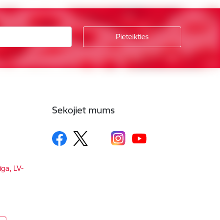
Sekojiet mums
īga, LV-