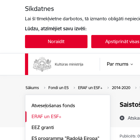
Pāriet uz lapas saturu
Sīkdatnes
Lai šī tīmekļvietne darbotos, tā izmanto obligāti nepiec
Lūdzu, atzīmējiet savu izvēli:
Noraidīt
Apstiprināt visas
Par mums
Sākums
Fondi un ES
ERAF un ESF+
2014-2020
Saisto
Atveseļošanas fonds
ERAF un ESF+
Atska
EEZ granti
Publicēts: 
ES programma "Radošā Eiropa"