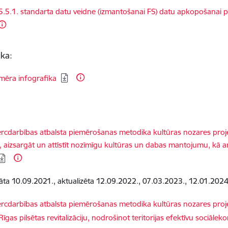
dēt:
.5.1. standarta datu veidne (izmantošanai FS) datu apkopošanai pa
ika:
dēt:
zmēra infografika
dēt:
cdarbības atbalsta piemērošanas metodika kultūras nozares projek
, aizsargāt un attīstīt nozīmīgu kultūras un dabas mantojumu, kā arī
nāta 10.09.2021., aktualizēta 12.09.2022., 07.03.2023.
,
12.01.202
dēt:
cdarbības atbalsta piemērošanas metodika kultūras nozares projek
 Rīgas pilsētas revitalizāciju, nodrošinot teritorijas efektīvu sociā