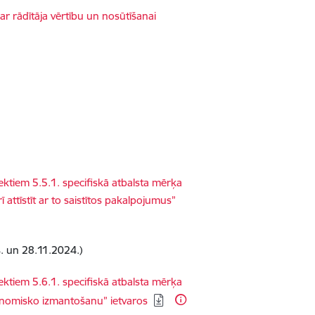
r rādītāja vērtību un nosūtīšanai
tiem 5.5.1. specifiskā atbalsta mērķa
 attīstīt ar to saistītos pakalpojumus”
4.
un 28.11.2024.
)
tiem 5.6.1. specifiskā atbalsta mērķa
lekonomisko izmantošanu” ietvaros