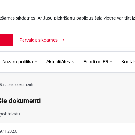
iešamās sīkdatnes. Ar Jūsu piekrišanu papildus šajā vietnē var tikt i
Pārvaldīt sīkdatnes
Nozaru politika
Aktualitātes
Fondi un ES
Kontak
Saistošie dokumenti
šie dokumenti
ņot tekstu
09.11.2020.