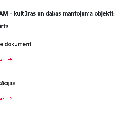
SAM - kultūras un dabas mantojuma objekti:
kārta
ie dokumenti
rāk
ācijas
rāk