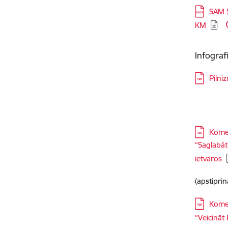
Lejupielā
SAM 5
KM
Infograf
Lejupielā
Pilni
Lejupielā
Komer
“Saglabāt
ietvaros
(apstipri
Lejupielā
Komer
“Veicināt