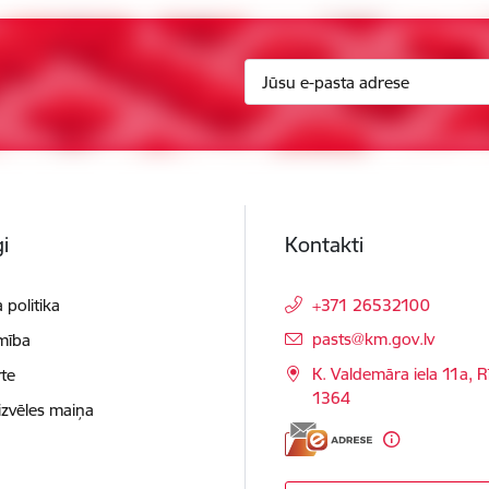
i
Kontakti
 politika
+371 26532100
E-pasts:
pasts@km.gov.lv
mība
K. Valdemāra iela 11a, R
te
1364
izvēles maiņa