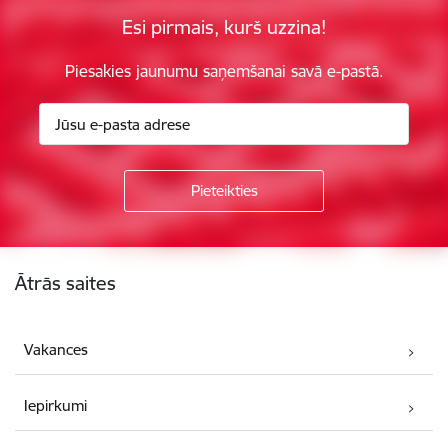
Esi pirmais, kurš uzzina!
Piesakies jaunumu saņemšanai savā e-pastā.
Kājene
Ātrās saites
Vakances
Iepirkumi