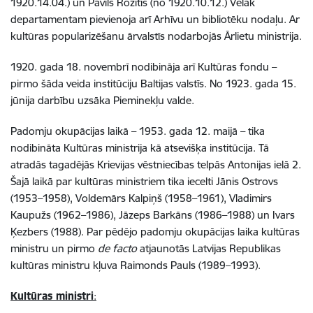
1920.14.04.) un Pāvils Rozītis (no 1920.10.12.) Vēlāk
departamentam pievienoja arī Arhīvu un bibliotēku nodaļu. Ar
kultūras popularizēšanu ārvalstīs nodarbojās Ārlietu ministrija.
1920. gada 18. novembrī nodibināja arī Kultūras fondu –
pirmo šāda veida institūciju Baltijas valstīs. No 1923. gada 15.
jūnija darbību uzsāka Pieminekļu valde.
Padomju okupācijas laikā – 1953. gada 12. maijā – tika
nodibināta Kultūras ministrija kā atsevišķa institūcija. Tā
atradās tagadējās Krievijas vēstniecības telpās Antonijas ielā 2.
Šajā laikā par kultūras ministriem tika iecelti Jānis Ostrovs
(1953–1958), Voldemārs Kalpiņš (1958–1961), Vladimirs
Kaupužs (1962–1986), Jāzeps Barkāns (1986–1988) un Ivars
Ķezbers (1988). Par pēdējo padomju okupācijas laika kultūras
ministru un pirmo
de facto
atjaunotās Latvijas Republikas
kultūras ministru kļuva Raimonds Pauls (1989–1993).
Kultūras ministri
: