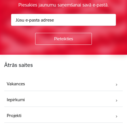
Piesakies jaunumu saņemšanai savā e-pastā.
Kājene
Ātrās saites
Vakances
Iepirkumi
Projekti