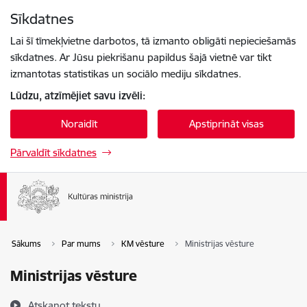
Pāriet uz lapas saturu
Sīkdatnes
Spied
lai meklētu
Enter
Lai šī tīmekļvietne darbotos, tā izmanto obligāti nepieciešamās
sīkdatnes. Ar Jūsu piekrišanu papildus šajā vietnē var tikt
izmantotas statistikas un sociālo mediju sīkdatnes.
Lūdzu, atzīmējiet savu izvēli:
Noraidīt
Apstiprināt visas
Pārvaldīt sīkdatnes
Sākums
Par mums
KM vēsture
Ministrijas vēsture
Ministrijas vēsture
Atskaņot tekstu