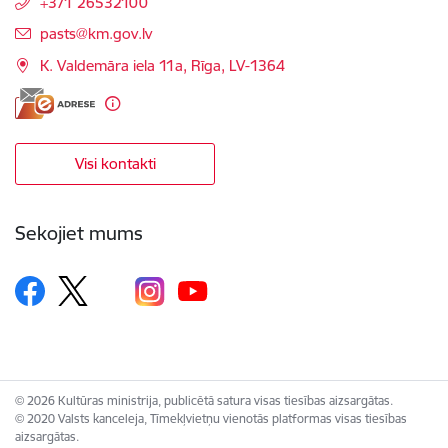
+371 26532100
E-pasts:
pasts@km.gov.lv
K. Valdemāra iela 11a, Rīga, LV-1364
Visi kontakti
Sekojiet mums
© 2026 Kultūras ministrija, publicētā satura visas tiesības aizsargātas.
© 2020 Valsts kanceleja, Tīmekļvietņu vienotās platformas visas tiesības
aizsargātas.