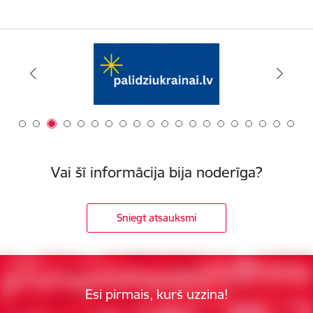
Vai šī informācija bija noderīga?
Sniegt atsauksmi
Esi pirmais, kurš uzzina!