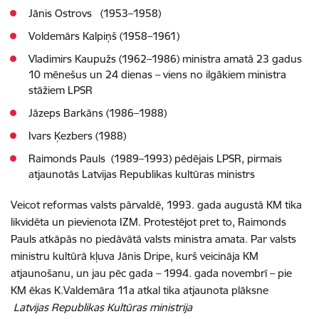
Jānis Ostrovs (1953–1958)
Voldemārs Kalpiņš (1958–1961)
Vladimirs Kaupužs (1962–1986) ministra amatā 23 gadus
10 mēnešus un 24 dienas – viens no ilgākiem ministra
stāžiem LPSR
Jāzeps Barkāns (1986–1988)
Ivars Ķezbers (1988)
Raimonds Pauls (1989–1993) pēdējais LPSR, pirmais
atjaunotās Latvijas Republikas kultūras ministrs
Veicot reformas valsts pārvaldē, 1993. gada augustā KM tika
likvidēta un pievienota IZM. Protestējot pret to, Raimonds
Pauls atkāpās no piedāvātā valsts ministra amata. Par valsts
ministru kultūrā kļuva Jānis Dripe, kurš veicināja KM
atjaunošanu, un jau pēc gada – 1994. gada novembrī – pie
KM ēkas K.Valdemāra 11a atkal tika atjaunota plāksne
Latvijas Republikas Kultūras ministrija