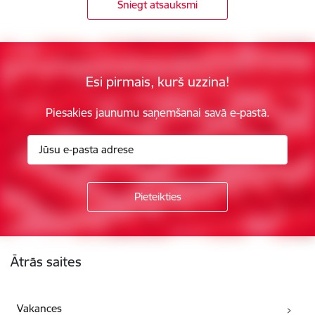
Sniegt atsauksmi
Esi pirmais, kurš uzzina!
Piesakies jaunumu saņemšanai savā e-pastā.
Kājene
Ātrās saites
Vakances