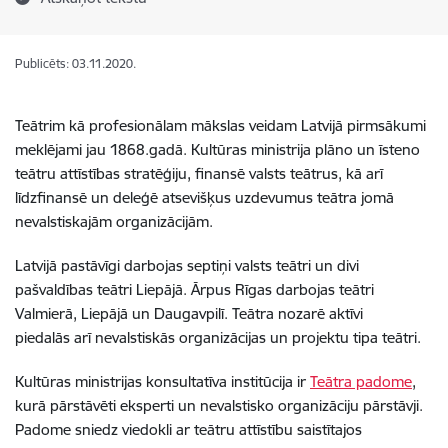
Publicēts: 03.11.2020.
Teātrim kā profesionālam mākslas veidam Latvijā pirmsākumi
meklējami jau 1868.gadā. Kultūras ministrija plāno un īsteno
teātru attīstības stratēģiju, finansē valsts teātrus, kā arī
līdzfinansē un deleģē atsevišķus uzdevumus teātra jomā
nevalstiskajām organizācijām.
Latvijā pastāvīgi darbojas septiņi valsts teātri un divi
pašvaldības teātri Liepājā. Ārpus Rīgas darbojas teātri
Valmierā, Liepājā un Daugavpilī. Teātra nozarē aktīvi
piedalās arī nevalstiskās organizācijas un projektu tipa teātri.
Kultūras ministrijas konsultatīva institūcija ir
Teātra padome
,
kurā pārstāvēti eksperti un nevalstisko organizāciju pārstāvji.
Padome sniedz viedokli ar teātru attīstību saistītajos