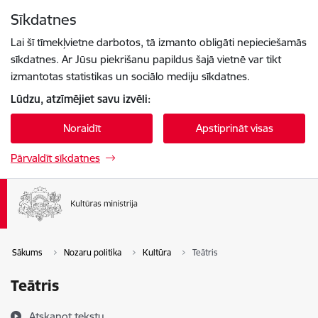
Pāriet uz lapas saturu
Sīkdatnes
Spied
lai meklētu
Enter
Lai šī tīmekļvietne darbotos, tā izmanto obligāti nepieciešamās
sīkdatnes. Ar Jūsu piekrišanu papildus šajā vietnē var tikt
izmantotas statistikas un sociālo mediju sīkdatnes.
Lūdzu, atzīmējiet savu izvēli:
Noraidīt
Apstiprināt visas
Pārvaldīt sīkdatnes
Sākums
Nozaru politika
Kultūra
Teātris
Teātris
Atskaņot tekstu