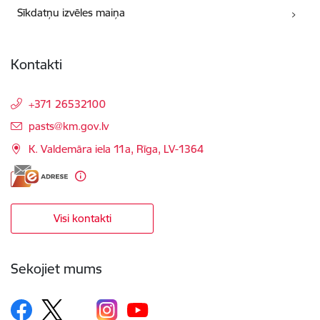
Sīkdatņu izvēles maiņa
Kontakti
+371 26532100
E-pasts:
pasts@km.gov.lv
K. Valdemāra iela 11a, Rīga, LV-1364
Visi kontakti
Sekojiet mums