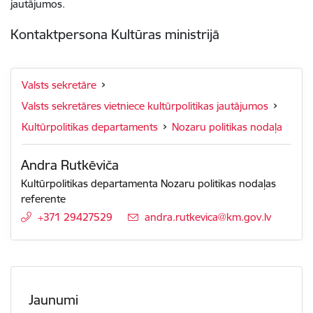
jautājumos.
Kontaktpersona Kultūras ministrijā
Valsts sekretāre
Valsts sekretāres vietniece kultūrpolitikas jautājumos
Kultūrpolitikas departaments
Nozaru politikas nodaļa
Andra Rutkēviča
Kultūrpolitikas departamenta Nozaru politikas nodaļas
referente
+371 29427529
E-pasts:
andra.rutkevica@km.gov.lv
Jaunumi