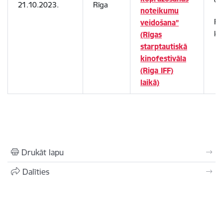
21.10.2023.
Rīga
noteikumu
Rī
veidošana”
ki
(Rīgas
starptautiskā
kinofestivāla
(Riga IFF)
laikā)
Drukāt lapu
Dalīties