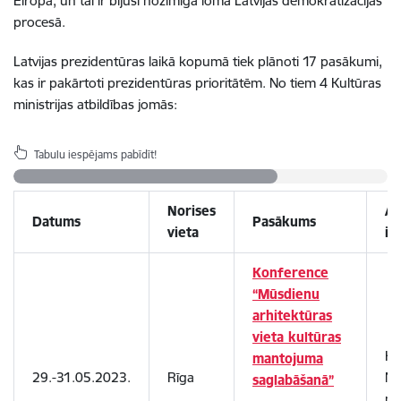
Eiropā, un tai ir bijusi nozīmīga loma Latvijas demokratizācijas
procesā.
Latvijas prezidentūras laikā kopumā tiek plānoti 17 pasākumi,
kas ir pakārtoti prezidentūras prioritātēm. No tiem 4 Kultūras
ministrijas atbildības jomās:
Tabulu iespējams pabīdīt!
Norises
At
Datums
Pasākums
vieta
in
Konference
“Mūsdienu
arhitektūras
vieta kultūras
Ku
mantojuma
29.-31.05.2023.
Rīga
Na
saglabāšanā”
ma