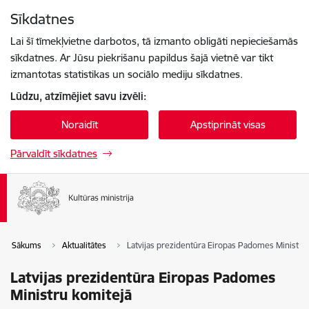
Pāriet uz lapas saturu
Sīkdatnes
Spied
lai meklētu
Enter
Lai šī tīmekļvietne darbotos, tā izmanto obligāti nepieciešamās
sīkdatnes. Ar Jūsu piekrišanu papildus šajā vietnē var tikt
izmantotas statistikas un sociālo mediju sīkdatnes.
Lūdzu, atzīmējiet savu izvēli:
Noraidīt
Apstiprināt visas
Pārvaldīt sīkdatnes
Sākums
Aktualitātes
Latvijas prezidentūra Eiropas Padomes Ministru
Latvijas prezidentūra Eiropas Padomes
Ministru komitejā