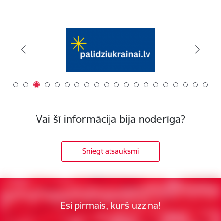
Vai šī informācija bija noderīga?
Sniegt atsauksmi
Esi pirmais, kurš uzzina!