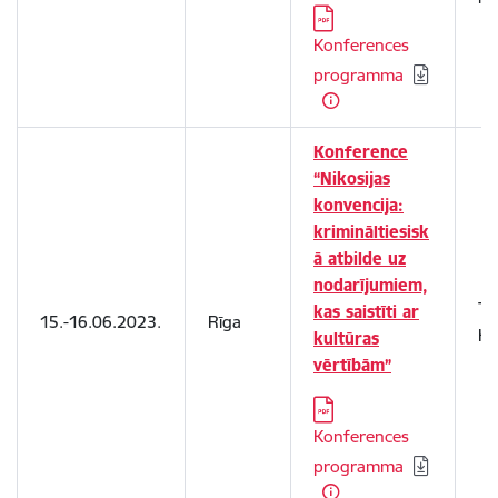
Lejupielādēt:
Konferences
programma
Konference
“Nikosijas
konvencija:
krimināltiesisk
ā atbilde uz
nodarījumiem,
Tie
kas saistīti ar
15.-16.06.2023.
Rīga
Ku
kultūras
vērtībām”
Lejupielādēt:
Konferences
programma