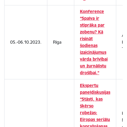
Konference
“Spalva ir
stiprāka par
zobenu? Kā
Ārl
risināt
05.-06.10.2023.
Rīga
Ku
šodienas
Ti
izaicinājumus
vārda brīvībai
un žurnālistu
drošībai.”
Ekspertu
paneļdiskusijas
“Stāsti, kas
šķērso
robežas:
Ku
Eiropas seriālu
Na
kopražošanas
ce