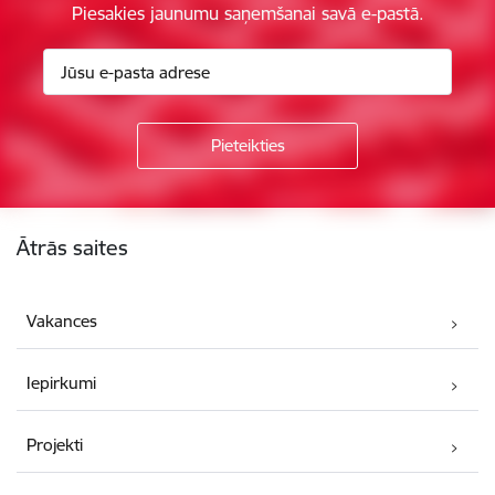
Piesakies jaunumu saņemšanai savā e-pastā.
Kājene
Ātrās saites
Vakances
Iepirkumi
Projekti