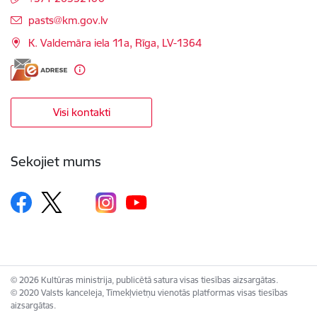
E-pasts:
pasts@km.gov.lv
K. Valdemāra iela 11a, Rīga, LV-1364
Visi kontakti
Sekojiet mums
© 2026 Kultūras ministrija, publicētā satura visas tiesības aizsargātas.
© 2020 Valsts kanceleja, Tīmekļvietņu vienotās platformas visas tiesības
aizsargātas.