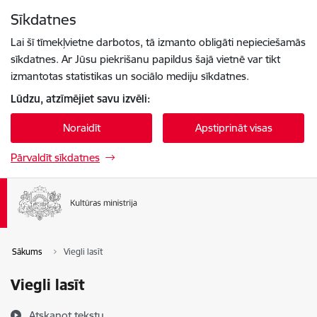
Pāriet uz lapas saturu
Sīkdatnes
Spied
lai meklētu
Enter
Lai šī tīmekļvietne darbotos, tā izmanto obligāti nepieciešamās
sīkdatnes. Ar Jūsu piekrišanu papildus šajā vietnē var tikt
izmantotas statistikas un sociālo mediju sīkdatnes.
Lūdzu, atzīmējiet savu izvēli:
Noraidīt
Apstiprināt visas
Pārvaldīt sīkdatnes
Sākums
Viegli lasīt
Viegli lasīt
Atskaņot tekstu