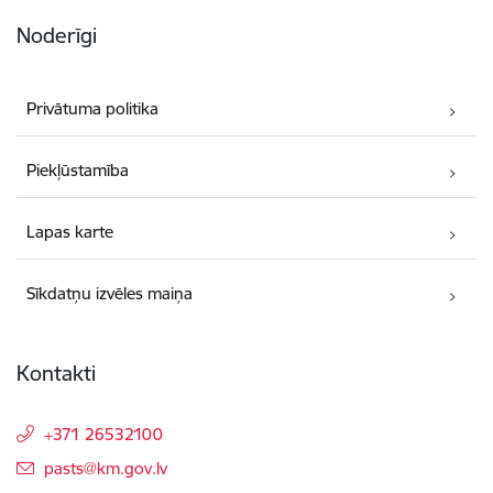
Noderīgi
Privātuma politika
Piekļūstamība
Lapas karte
Sīkdatņu izvēles maiņa
Kontakti
+371 26532100
E-pasts:
pasts@km.gov.lv