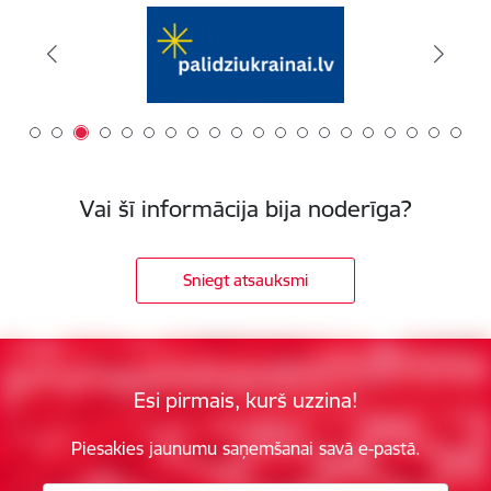
Vai šī informācija bija noderīga?
Sniegt atsauksmi
Esi pirmais, kurš uzzina!
Piesakies jaunumu saņemšanai savā e-pastā.