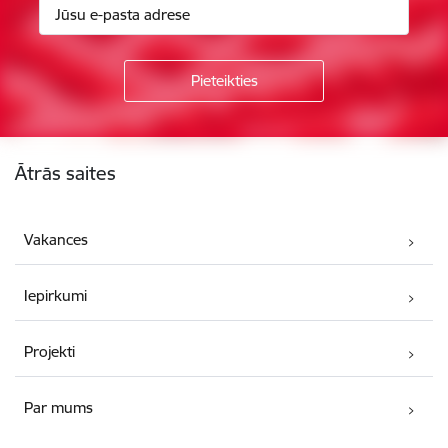
Kājene
Ātrās saites
Vakances
Iepirkumi
Projekti
Par mums