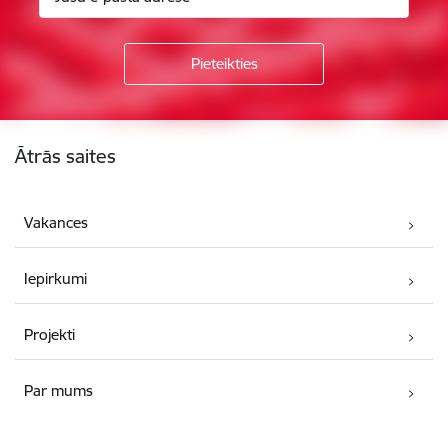
Kājene
Ātrās saites
Vakances
Iepirkumi
Projekti
Par mums