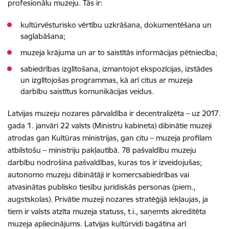
profesionālu muzeju. Tās ir:
kultūrvēsturisko vērtību uzkrāšana, dokumentēšana un
saglabāšana;
muzeja krājuma un ar to saistītās informācijas pētniecība;
sabiedrības izglītošana, izmantojot ekspozīcijas, izstādes
un izglītojošas programmas, kā arī citus ar muzeja
darbību saistītus komunikācijas veidus.
Latvijas muzeju nozares pārvaldība ir decentralizēta – uz 2017.
gada 1. janvāri 22 valsts (Ministru kabineta) dibinātie muzeji
atrodas gan Kultūras ministrijas, gan citu – muzeja profilam
atbilstošu – ministriju pakļautībā. 78 pašvaldību muzeju
darbību nodrošina pašvaldības, kuras tos ir izveidojušas;
autonomo muzeju dibinātāji ir komercsabiedrības vai
atvasinātas publisko tiesību juridiskās personas (piem.,
augstskolas). Privātie muzeji nozares stratēģijā iekļaujas, ja
tiem ir valsts atzīta muzeja statuss, t.i., saņemts akreditēta
muzeja apliecinājums. Latvijas kultūrvidi bagātina arī