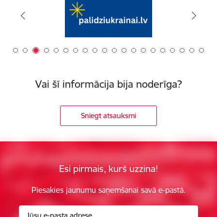
Vai šī informācija bija noderīga?
Sniegt atsauksmi
Esi pirmais, kurš uzzina!
Piesakies jaunumu saņemšanai savā e-pastā.