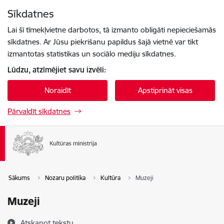
Pāriet uz lapas saturu
Sīkdatnes
Spied
lai meklētu
Enter
Lai šī tīmekļvietne darbotos, tā izmanto obligāti nepieciešamās
sīkdatnes. Ar Jūsu piekrišanu papildus šajā vietnē var tikt
izmantotas statistikas un sociālo mediju sīkdatnes.
Lūdzu, atzīmējiet savu izvēli:
Noraidīt
Apstiprināt visas
Pārvaldīt sīkdatnes
Sākums
Nozaru politika
Kultūra
Muzeji
Muzeji
Atskaņot tekstu