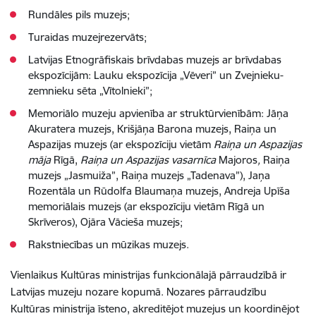
Rundāles pils muzejs;
Turaidas muzejrezervāts;
Latvijas Etnogrāfiskais brīvdabas muzejs ar brīvdabas
ekspozīcijām: Lauku ekspozīcija „Vēveri” un Zvejnieku-
zemnieku sēta „Vītolnieki”;
Memoriālo muzeju apvienība ar struktūrvienībām: Jāņa
Akuratera muzejs, Krišjāņa Barona muzejs, Raiņa un
Aspazijas muzejs (ar ekspozīciju vietām
Raiņa un Aspazijas
māja
Rīgā,
Raiņa un Aspazijas vasarnīca
Majoros
,
Raiņa
muzejs „Jasmuiža”, Raiņa muzejs „Tadenava”), Jaņa
Rozentāla un Rūdolfa Blaumaņa muzejs, Andreja Upīša
memoriālais muzejs (ar ekspozīciju vietām Rīgā un
Skrīveros),
Ojāra Vācieša muzejs;
Rakstniecības un mūzikas muzejs.
Vienlaikus Kultūras ministrijas funkcionālajā pārraudzībā ir
Latvijas muzeju nozare kopumā. Nozares pārraudzību
Kultūras ministrija īsteno, akreditējot muzejus un koordinējot