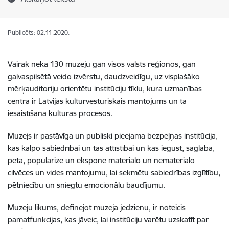
Publicēts: 02.11.2020.
Vairāk nekā 130 muzeju gan visos valsts reģionos, gan
galvaspilsētā veido izvērstu, daudzveidīgu, uz visplašāko
mērķauditoriju orientētu institūciju tīklu, kura uzmanības
centrā ir Latvijas kultūrvēsturiskais mantojums un tā
iesaistīšana kultūras procesos.
Muzejs ir pastāvīga un publiski pieejama bezpeļņas institūcija,
kas kalpo sabiedrībai un tās attīstībai un kas iegūst, saglabā,
pēta, popularizē un eksponē materiālo un nemateriālo
cilvēces un vides mantojumu, lai sekmētu sabiedrības izglītību,
pētniecību un sniegtu emocionālu baudījumu.
Muzeju likums, definējot muzeja jēdzienu, ir noteicis
pamatfunkcijas, kas jāveic, lai institūciju varētu uzskatīt par