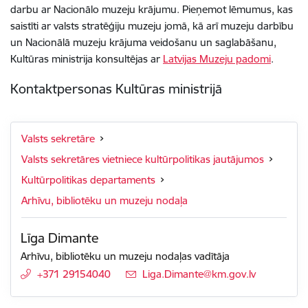
darbu ar Nacionālo muzeju krājumu. Pieņemot lēmumus, kas
saistīti ar valsts stratēģiju muzeju jomā, kā arī muzeju darbību
un Nacionālā muzeju krājuma veidošanu un saglabāšanu,
Kultūras ministrija konsultējas ar
Latvijas Muzeju padomi
.
Kontaktpersonas Kultūras ministrijā
Valsts sekretāre
Valsts sekretāres vietniece kultūrpolitikas jautājumos
Kultūrpolitikas departaments
Arhīvu, bibliotēku un muzeju nodaļa
Līga Dimante
Arhīvu, bibliotēku un muzeju nodaļas vadītāja
+371 29154040
E-pasts:
Liga.Dimante@km.gov.lv