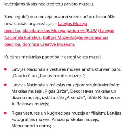
ievērojams skaits neakreditētu privāto muzeju.
Savu ieguldījumu muzeju nozarei sniedz arī profesionālās
nevalstiskās organizācijas –
Latvijas Muzeju
biedrība
,
Starptautiskās Muzeju padomes (ICOM) Latvijas
Nacionālā komiteja
,
Baltijas Muzeoloģijas veicināšanas
biedrība
,
domnīca Creative Museum
.
Kultūras ministrijas padotībā ir astoņi valsts muzeji:
Latvijas Nacionālais vēstures muzejs ar struktūrvienībām:
„Dauderi” un „Tautas frontes muzejs”;
Latvijas Nacionālais mākslas muzejs ar struktūrvienībām:
Mākslas muzejs „Rīgas Birža”, Dekoratīvās mākslas un
dizaina muzejs, izstāžu zāle „Arsenāls”, filiāle R. Sutas un
A. Beļcovas muzejs;
Rīgas vēstures un kuģniecības muzejs ar filiālēm: Latvijas
Fotogrāfijas muzejs, Ainažu jūrskolas muzejs,
Mencendorfa nams;