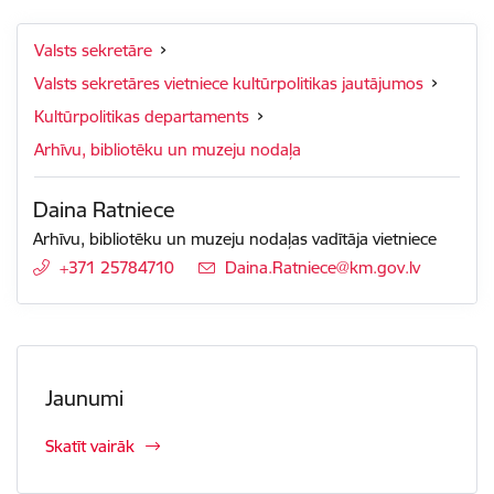
Valsts sekretāre
Valsts sekretāres vietniece kultūrpolitikas jautājumos
Kultūrpolitikas departaments
Arhīvu, bibliotēku un muzeju nodaļa
Daina Ratniece
Arhīvu, bibliotēku un muzeju nodaļas vadītāja vietniece
+371 25784710
E-pasts:
Daina.Ratniece@km.gov.lv
Jaunumi
Skatīt vairāk