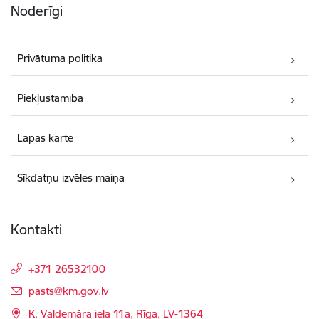
Noderīgi
Privātuma politika
Piekļūstamība
Lapas karte
Sīkdatņu izvēles maiņa
Kontakti
+371 26532100
E-pasts:
pasts@km.gov.lv
K. Valdemāra iela 11a, Rīga, LV-1364