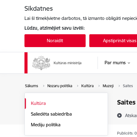
Pāriet uz lapas saturu
Sīkdatnes
Lai šī tīmekļvietne darbotos, tā izmanto obligāti nepiec
Lūdzu, atzīmējiet savu izvēli:
Noraidīt
Apstiprināt visas
Par mums
Sākums
Nozaru politika
Kultūra
Muzeji
Saites
Saites
Kultūra
Saliedēta sabiedrība
Atska
Mediju politika
Publicēts: 