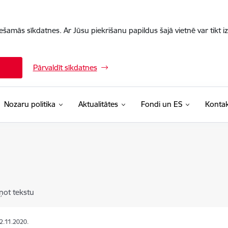
iešamās sīkdatnes. Ar Jūsu piekrišanu papildus šajā vietnē var tikt i
Pārvaldīt sīkdatnes
Nozaru politika
Aktualitātes
Fondi un ES
Kontak
ņot tekstu
02.11.2020.