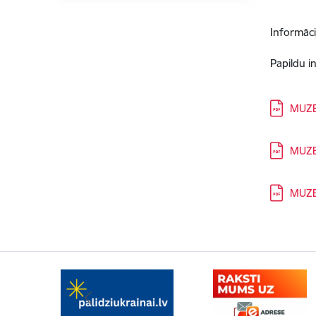
Informāci
Papildu i
Lejupielā
MUZE
Lejupielā
MUZE
Lejupielā
MUZE