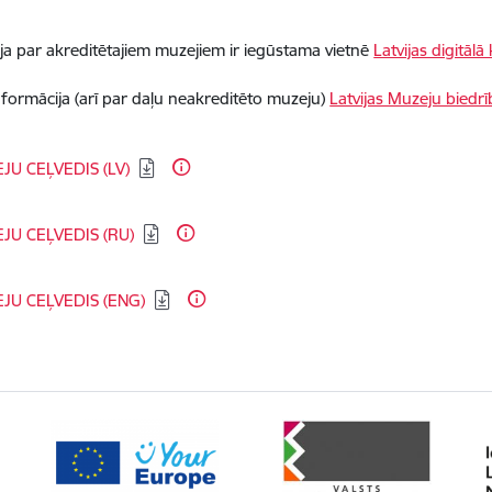
ja par akreditētajiem muzejiem ir iegūstama vietnē
Latvijas digitālā
nformācija (arī par daļu neakreditēto muzeju)
Latvijas Muzeju biedrī
dēt:
JU CEĻVEDIS (LV)
dēt:
JU CEĻVEDIS (RU)
dēt:
JU CEĻVEDIS (ENG)