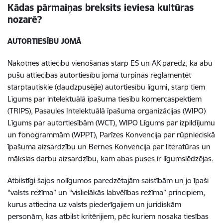
Kādas pārmaiņas breksits ieviesa kultūras
nozarē?
AUTORTIESĪBU JOMĀ
Nākotnes attiecību vienošanās starp ES un AK paredz, ka abu
pušu attiecības autortiesību jomā turpinās reglamentēt
starptautiskie (daudzpusējie) autortiesību līgumi, starp tiem
Līgums par intelektuālā īpašuma tiesību komercaspektiem
(TRIPS), Pasaules Intelektuālā īpašuma organizācijas (WIPO)
Līgums par autortiesībām (WCT), WIPO Līgums par izpildījumu
un fonogrammām (WPPT), Parīzes Konvencija par rūpnieciskā
īpašuma aizsardzību un Bernes Konvencija par literatūras un
mākslas darbu aizsardzību, kam abas puses ir līgumslēdzējas.
Atbilstīgi šajos nolīgumos paredzētajām saistībām un jo īpaši
“valsts režīma” un “vislielākās labvēlības režīma” principiem,
kurus attiecina uz valsts piederīgajiem un juridiskām
personām, kas atbilst kritērijiem, pēc kuriem nosaka tiesības