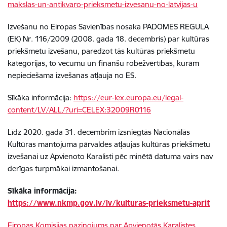
makslas-un-antikvaro-prieksmetu-izvesanu-no-latvijas-u
Izvešanu no Eiropas Savienības nosaka PADOMES REGULA
(EK) Nr. 116/2009 (2008. gada 18. decembris) par kultūras
priekšmetu izvešanu, paredzot tās kultūras priekšmetu
kategorijas, to vecumu un finanšu robežvērtības, kurām
nepieciešama izvešanas atļauja no ES.
Sīkāka informācija:
https://eur-lex.europa.eu/legal-
content/LV/ALL/?uri=CELEX:32009R0116
Līdz 2020. gada 31. decembrim izsniegtās Nacionālās
Kultūras mantojuma pārvaldes atļaujas kultūras priekšmetu
izvešanai uz Apvienoto Karalisti pēc minētā datuma vairs nav
derīgas turpmākai izmantošanai.
Sīkāka informācija:
https://www.nkmp.gov.lv/lv/kulturas-prieksmetu-aprit
Eiropas Komisijas paziņojums par Apvienotās Karalistes