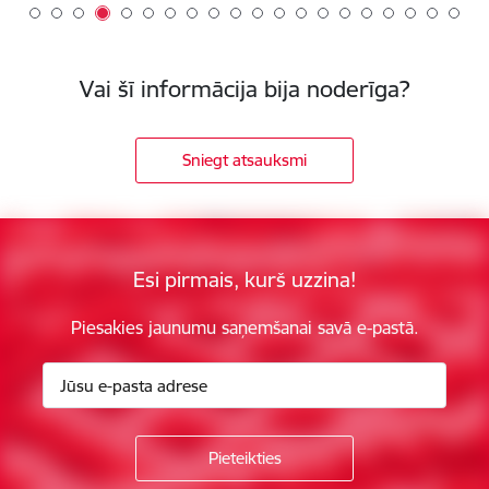
Vai šī informācija bija noderīga?
Sniegt atsauksmi
Esi pirmais, kurš uzzina!
Piesakies jaunumu saņemšanai savā e-pastā.