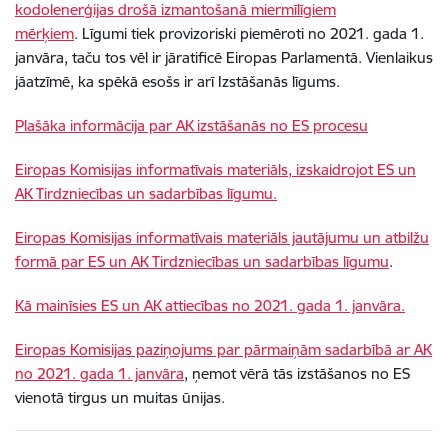
kodolenerģijas drošā izmantošanā miermīlīgiem
mērķiem
. Līgumi tiek provizoriski piemēroti no 2021. gada 1.
janvāra, taču tos vēl ir jāratificē Eiropas Parlamentā. Vienlaikus
jāatzīmē, ka spēkā esošs ir arī Izstāšanās līgums.
Plašāka informācija par AK izstāšanās no ES procesu
Eiropas Komisijas informatīvais materiāls, izskaidrojot ES un
AK Tirdzniecības un sadarbības līgumu.
Eiropas Komisijas informatīvais materiāls jautājumu un atbilžu
formā par ES un AK Tirdzniecības un sadarbības līgumu
.
Kā mainīsies ES un AK attiecības no 2021. gada 1. janvāra.
Eiropas Komisijas paziņojums par pārmaiņām sadarbībā ar AK
no 2021. gada 1. janvāra
, ņemot vērā tās izstāšanos no ES
vienotā tirgus un muitas ūnijas.