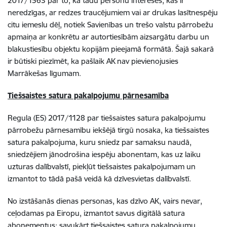
2017/1563 par to, kā tādu personu interesēs, kas ir
neredzīgas, ar redzes traucējumiem vai ar drukas lasītnespēju
citu iemeslu dēļ, notiek Savienības un trešo valstu pārrobežu
apmaiņa ar konkrētu ar autortiesībām aizsargātu darbu un
blakustiesību objektu kopijām pieejamā formātā. Šajā sakarā
ir būtiski piezīmēt, ka pašlaik AK nav pievienojusies
Marrākešas līgumam.
Tiešsaistes satura pakalpojumu pārnesamība
Regula (ES) 2017/1128 par tiešsaistes satura pakalpojumu
pārrobežu pārnesamību iekšējā tirgū nosaka, ka tiešsaistes
satura pakalpojuma, kuru sniedz par samaksu naudā,
sniedzējiem jānodrošina iespēju abonentam, kas uz laiku
uzturas dalībvalstī, piekļūt tiešsaistes pakalpojumam un
izmantot to tādā pašā veidā kā dzīvesvietas dalībvalstī.
No izstāšanās dienas personas, kas dzīvo AK, vairs nevar,
ceļodamas pa Eiropu, izmantot savus digitālā satura
abonementus; savukārt tiešsaistes satura pakalpojumu