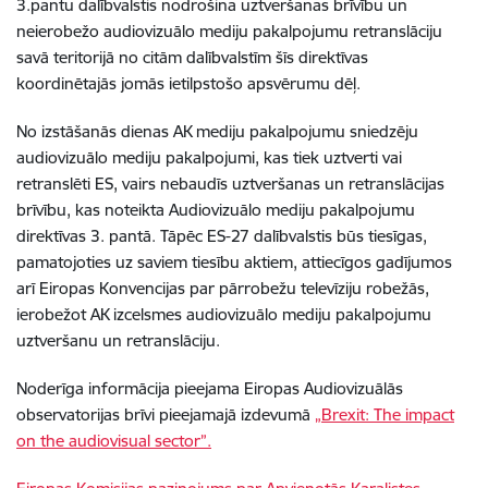
3.pantu dalībvalstis nodrošina uztveršanas brīvību un
neierobežo audiovizuālo mediju pakalpojumu retranslāciju
savā teritorijā no citām dalībvalstīm šīs direktīvas
koordinētajās jomās ietilpstošo apsvērumu dēļ.
No izstāšanās dienas AK mediju pakalpojumu sniedzēju
audiovizuālo mediju pakalpojumi, kas tiek uztverti vai
retranslēti ES, vairs nebaudīs uztveršanas un retranslācijas
brīvību, kas noteikta Audiovizuālo mediju pakalpojumu
direktīvas 3. pantā. Tāpēc ES-27 dalībvalstis būs tiesīgas,
pamatojoties uz saviem tiesību aktiem, attiecīgos gadījumos
arī Eiropas Konvencijas par pārrobežu televīziju robežās,
ierobežot AK izcelsmes audiovizuālo mediju pakalpojumu
uztveršanu un retranslāciju.
Noderīga informācija pieejama Eiropas Audiovizuālās
observatorijas brīvi pieejamajā izdevumā
„Brexit: The impact
on the audiovisual sector”.