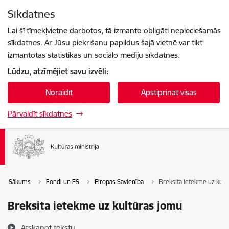
Pāriet uz lapas saturu
Sīkdatnes
Spied
lai meklētu
Enter
Lai šī tīmekļvietne darbotos, tā izmanto obligāti nepieciešamās
sīkdatnes. Ar Jūsu piekrišanu papildus šajā vietnē var tikt
izmantotas statistikas un sociālo mediju sīkdatnes.
Lūdzu, atzīmējiet savu izvēli:
Noraidīt
Apstiprināt visas
Pārvaldīt sīkdatnes
Sākums
Fondi un ES
Eiropas Savienība
Breksita ietekme uz kult
Breksita ietekme uz kultūras jomu
Atskaņot tekstu