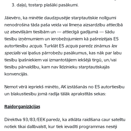
3. daļa), tostarp plašāki pasākumi.
Jāievēro, ka minētie daudzpusējie starptautiskie nolīgumi
nenodrošina tāda paša veida vai līmeņa aizsardzību attiecībā
uz atsevišķām tiesībām un — attiecīgā gadījumā — šādu
tiesību izņēmumiem un ierobežojumiem kā pašreizējais ES
autortiesību
acquis
. Turklāt ES
acquis
paredz zināmus
lex
specialis
vai īpašus pārrobežu pasākumus, kas nāk par labu
tiesību īpašniekiem vai izmantotājiem iekšējā tirgū, un/vai
tiesību pārvaldību, kam nav līdzinieku starptautiskajās
konvencijās.
Ņemot vērā iepriekš minēto, AK izstāšanās no ES autortiesību
un blakustiesību jomā radīja tālāk aprakstītās sekas:
Raidorganizācijas
Direktīva 93/83/EEK paredz, ka atklāta raidīšana caur satelītu
notiek tikai dalībvalstī, kur tiek ievadīti programmas nesēji