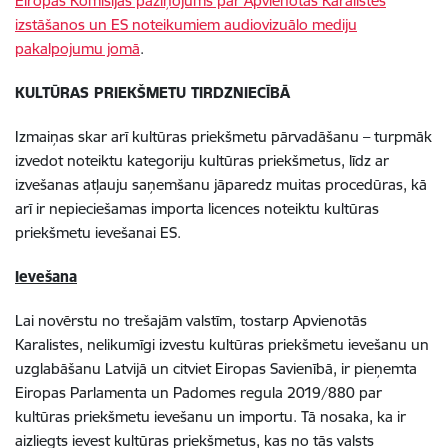
Eiropas Komisijas paziņojums par Apvienotās Karalistes
izstāšanos un ES noteikumiem audiovizuālo mediju
pakalpojumu jomā
.
KULTŪRAS PRIEKŠMETU TIRDZNIECĪBĀ
Izmaiņas skar arī kultūras priekšmetu pārvadāšanu – turpmāk
izvedot noteiktu kategoriju kultūras priekšmetus, līdz ar
izvešanas atļauju saņemšanu jāparedz muitas procedūras, kā
arī ir nepieciešamas importa licences noteiktu kultūras
priekšmetu ievešanai ES.
Ievešana
Lai novērstu no trešajām valstīm, tostarp Apvienotās
Karalistes, nelikumīgi izvestu kultūras priekšmetu ievešanu un
uzglabāšanu Latvijā un citviet Eiropas Savienībā, ir pieņemta
Eiropas Parlamenta un Padomes regula 2019/880 par
kultūras priekšmetu ievešanu un importu. Tā nosaka, ka ir
aizliegts ievest kultūras priekšmetus, kas no tās valsts