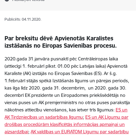
Publicēts: 04.11.2020.
Par breksitu dēvē Apvienotās Karalistes
izstāšanās no Eiropas Savienības procesu.
2020.gada 31.janvāra pusnaktī pēc Centrāleiropas laika
(attiecīgi 1. februārī plkst. 01.00 pēc Latvijas laika) Apvienotā
Karaliste (AK) izstājās no Eiropas Savienības (ES). Ar š.g.
1.februārī stājās spēkā Izstāšanās līgums un pārejas periods,
kas ilga līdz 2020. gada 31. decembrim, un 2020. gada 30.
decembrī EK prezidente un Eiropadomes priekšsēdētājs no
vienas puses un AK premjerministrs no otras puses parakstīja
nākotnes attiecību vienošanos, kas ietver trīs līgumus:
ES un
AK Tirdzniecības un sadarbības līgumu
;
ES un AK Līgumu par
drošības procedūrām klasificētās informācijas apmaiņai un
aizsardzībai
;
AK valdības un EURATOM Līgumu par sadarbību