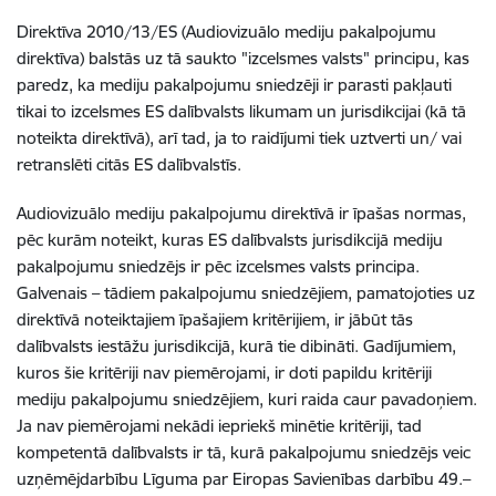
Direktīva 2010/13/ES (Audiovizuālo mediju pakalpojumu
direktīva) balstās uz tā saukto "izcelsmes valsts" principu, kas
paredz, ka mediju pakalpojumu sniedzēji ir parasti pakļauti
tikai to izcelsmes ES dalībvalsts likumam un jurisdikcijai (kā tā
noteikta direktīvā), arī tad, ja to raidījumi tiek uztverti un/ vai
retranslēti citās ES dalībvalstīs.
Audiovizuālo mediju pakalpojumu direktīvā ir īpašas normas,
pēc kurām noteikt, kuras ES dalībvalsts jurisdikcijā mediju
pakalpojumu sniedzējs ir pēc izcelsmes valsts principa.
Galvenais – tādiem pakalpojumu sniedzējiem, pamatojoties uz
direktīvā noteiktajiem īpašajiem kritērijiem, ir jābūt tās
dalībvalsts iestāžu jurisdikcijā, kurā tie dibināti. Gadījumiem,
kuros šie kritēriji nav piemērojami, ir doti papildu kritēriji
mediju pakalpojumu sniedzējiem, kuri raida caur pavadoņiem.
Ja nav piemērojami nekādi iepriekš minētie kritēriji, tad
kompetentā dalībvalsts ir tā, kurā pakalpojumu sniedzējs veic
uzņēmējdarbību Līguma par Eiropas Savienības darbību 49.–