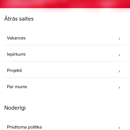
Kājene
Ātrās saites
Vakances
Iepirkumi
Projekti
Par mums
Noderīgi
Privātuma politika