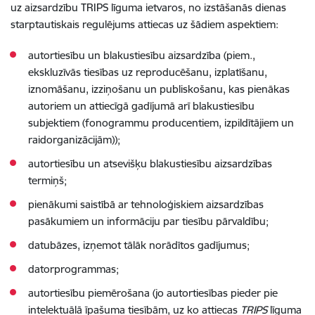
uz aizsardzību TRIPS līguma ietvaros, no izstāšanās dienas
starptautiskais regulējums attiecas uz šādiem aspektiem:
autortiesību un blakustiesību aizsardzība (piem.,
ekskluzīvās tiesības uz reproducēšanu, izplatīšanu,
iznomāšanu, izziņošanu un publiskošanu, kas pienākas
autoriem un attiecīgā gadījumā arī blakustiesību
subjektiem (fonogrammu producentiem, izpildītājiem un
raidorganizācijām));
autortiesību un atsevišķu blakustiesību aizsardzības
termiņš;
pienākumi saistībā ar tehnoloģiskiem aizsardzības
pasākumiem un informāciju par tiesību pārvaldību;
datubāzes, izņemot tālāk norādītos gadījumus;
datorprogrammas;
autortiesību piemērošana (jo autortiesības pieder pie
intelektuālā īpašuma tiesībām, uz ko attiecas
TRIPS
līguma