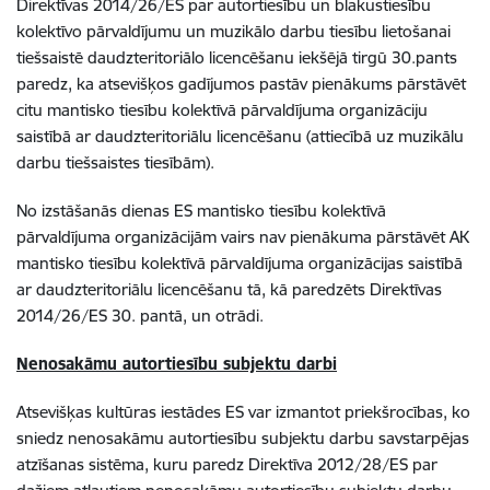
Direktīvas 2014/26/ES par autortiesību un blakustiesību
kolektīvo pārvaldījumu un muzikālo darbu tiesību lietošanai
tiešsaistē daudzteritoriālo licencēšanu iekšējā tirgū 30.pants
paredz, ka atsevišķos gadījumos pastāv pienākums pārstāvēt
citu mantisko tiesību kolektīvā pārvaldījuma organizāciju
saistībā ar daudzteritoriālu licencēšanu (attiecībā uz muzikālu
darbu tiešsaistes tiesībām).
No izstāšanās dienas ES mantisko tiesību kolektīvā
pārvaldījuma organizācijām vairs nav pienākuma pārstāvēt AK
mantisko tiesību kolektīvā pārvaldījuma organizācijas saistībā
ar daudzteritoriālu licencēšanu tā, kā paredzēts Direktīvas
2014/26/ES 30. pantā, un otrādi.
Nenosakāmu autortiesību subjektu darbi
Atsevišķas kultūras iestādes ES var izmantot priekšrocības, ko
sniedz nenosakāmu autortiesību subjektu darbu savstarpējas
atzīšanas sistēma, kuru paredz Direktīva 2012/28/ES par