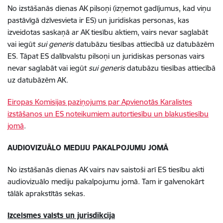
No izstāšanās dienas AK pilsoņi (izņemot gadījumus, kad viņu
pastāvīgā dzīvesvieta ir ES) un juridiskas personas, kas
izveidotas saskaņā ar AK tiesību aktiem, vairs nevar saglabāt
vai iegūt
sui generis
datubāzu tiesības attiecībā uz datubāzēm
ES. Tāpat ES dalībvalstu pilsoņi un juridiskas personas vairs
nevar saglabāt vai iegūt
sui generis
datubāzu tiesības attiecībā
uz datubāzēm AK.
Eiropas Komisijas paziņojums par Apvienotās Karalistes
izstāšanos un ES noteikumiem autortiesību un blakustiesību
jomā
.
AUDIOVIZUĀLO MEDIJU PAKALPOJUMU JOMĀ
No izstāšanās dienas AK vairs nav saistoši arī ES tiesību akti
audiovizuālo mediju pakalpojumu jomā. Tam ir galvenokārt
tālāk aprakstītās sekas.
Izcelsmes valsts un jurisdikcija