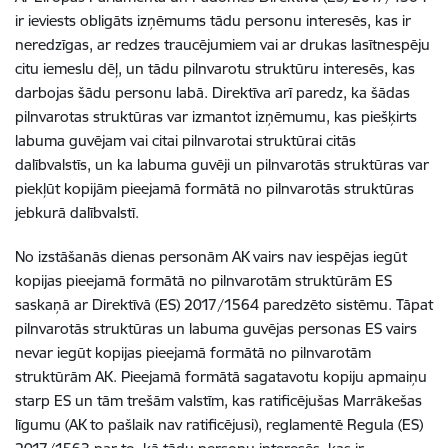
ir ieviests obligāts izņēmums tādu personu interesēs, kas ir
neredzīgas, ar redzes traucējumiem vai ar drukas lasītnespēju
citu iemeslu dēļ, un tādu pilnvarotu struktūru interesēs, kas
darbojas šādu personu labā. Direktīva arī paredz, ka šādas
pilnvarotas struktūras var izmantot izņēmumu, kas piešķirts
labuma guvējam vai citai pilnvarotai struktūrai citās
dalībvalstīs, un ka labuma guvēji un pilnvarotās struktūras var
piekļūt kopijām pieejamā formātā no pilnvarotās struktūras
jebkurā dalībvalstī.
No izstāšanās dienas personām AK vairs nav iespējas iegūt
kopijas pieejamā formātā no pilnvarotām struktūrām ES
saskaņā ar Direktīvā (ES) 2017/1564 paredzēto sistēmu. Tāpat
pilnvarotās struktūras un labuma guvējas personas ES vairs
nevar iegūt kopijas pieejamā formātā no pilnvarotām
struktūrām AK. Pieejamā formātā sagatavotu kopiju apmaiņu
starp ES un tām trešām valstīm, kas ratificējušas Marrākešas
līgumu (AK to pašlaik nav ratificējusi), reglamentē Regula (ES)