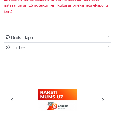
izstāšanos un ES noteikumiem kultūras priekšmetu eksporta
jomā
.
Drukāt lapu
Dalīties