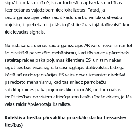
signāli, un tas nozīmē, ka autortiesību aptvertas darbības
licencēšanas vajadzībām tiek lokalizētas. Tātad, ja
raidorganizācijas vēlas raidīt kādu darbu vai blakustiesību
objektu, ir pietiekami, ja tās iegūst tiesības tajā dalībvalstī, kur
tiek ievadīts signāls.
No izstāšanās dienas raidorganizācijas AK vairs nevar izmantot
šo direktīvā paredzēto mehānismu, kad tās sniegs pārrobežu
satelītapraides pakalpojumus klientiem ES, un tām nākas
iegūt tiesības visās signāla sasniegtajās dalībvalstīs. Līdzīgā
kārtā arī raidorganizācijas ES vairs nevar izmantot direktīvā
paredzēto mehānismu, kad tās sniedz pārrobežu
satelītapraides pakalpojumus klientiem AK, un tām nākas
iegūt tiesības no visiem attiecīgajiem tiesību īpašniekiem, ja tās
vēlas raidīt Apvienotajā Karalistē.
Kolektīva tiesību pārvaldība (muzikālo darbu tiešsaistes
tiesības)