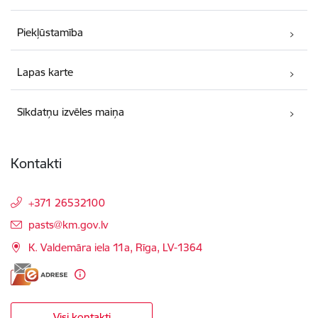
Piekļūstamība
Lapas karte
Sīkdatņu izvēles maiņa
Kontakti
+371 26532100
E-pasts:
pasts@km.gov.lv
K. Valdemāra iela 11a, Rīga, LV-1364
Visi kontakti