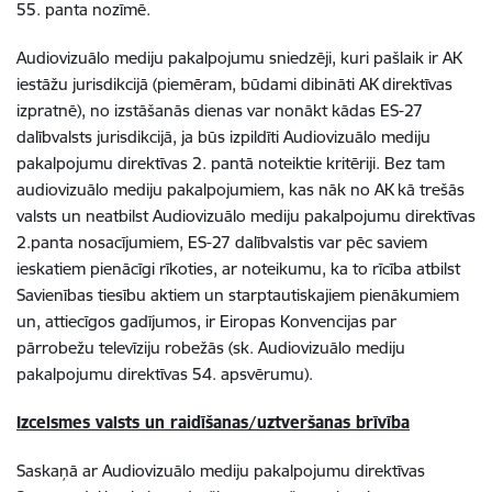
55. panta nozīmē.
Audiovizuālo mediju pakalpojumu sniedzēji, kuri pašlaik ir AK
iestāžu jurisdikcijā (piemēram, būdami dibināti AK direktīvas
izpratnē), no izstāšanās dienas var nonākt kādas ES-27
dalībvalsts jurisdikcijā, ja būs izpildīti Audiovizuālo mediju
pakalpojumu direktīvas 2. pantā noteiktie kritēriji. Bez tam
audiovizuālo mediju pakalpojumiem, kas nāk no AK kā trešās
valsts un neatbilst Audiovizuālo mediju pakalpojumu direktīvas
2.panta nosacījumiem, ES-27 dalībvalstis var pēc saviem
ieskatiem pienācīgi rīkoties, ar noteikumu, ka to rīcība atbilst
Savienības tiesību aktiem un starptautiskajiem pienākumiem
un, attiecīgos gadījumos, ir Eiropas Konvencijas par
pārrobežu televīziju robežās (sk. Audiovizuālo mediju
pakalpojumu direktīvas 54. apsvērumu).
Izcelsmes valsts un raidīšanas/uztveršanas brīvība
Saskaņā ar Audiovizuālo mediju pakalpojumu direktīvas