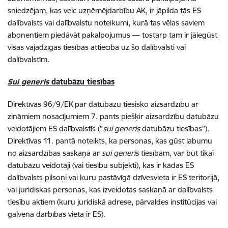
sniedzējam, kas veic uzņēmējdarbību AK, ir jāpilda tās ES
dalībvalsts vai dalībvalstu noteikumi, kurā tas vēlas saviem
abonentiem piedāvāt pakalpojumus — tostarp tam ir jāiegūst
visas vajadzīgās tiesības attiecībā uz šo dalībvalsti vai
dalībvalstīm.
Sui generis
datubāzu tiesības
Direktīvas 96/9/EK par datubāzu tiesisko aizsardzību ar
zināmiem nosacījumiem 7. pants piešķir aizsardzību datubāzu
veidotājiem ES dalībvalstīs (“
sui generis
datubāzu tiesības”).
Direktīvas 11. pantā noteikts, ka personas, kas gūst labumu
no aizsardzības saskaņā ar
sui generis
tiesībām, var būt tikai
datubāzu veidotāji (vai tiesību subjekti), kas ir kādas ES
dalībvalsts pilsoņi vai kuru pastāvīgā dzīvesvieta ir ES teritorijā,
vai juridiskas personas, kas izveidotas saskaņā ar dalībvalsts
tiesību aktiem (kuru juridiskā adrese, pārvaldes institūcijas vai
galvenā darbības vieta ir ES).