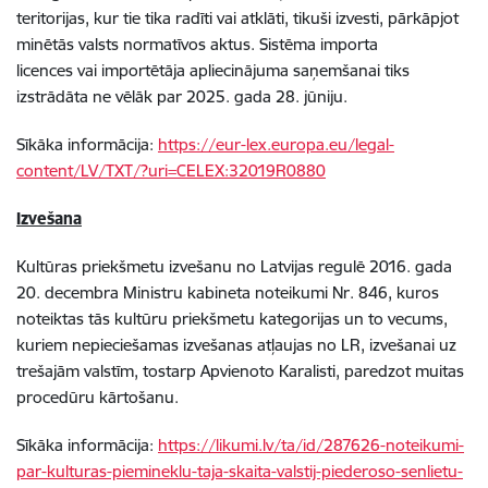
teritorijas, kur tie tika radīti vai atklāti, tikuši izvesti, pārkāpjot
minētās valsts normatīvos aktus. Sistēma importa
licences vai importētāja apliecinājuma saņemšanai tiks
izstrādāta ne vēlāk par 2025. gada 28. jūniju.
Sīkāka informācija:
https://eur-lex.europa.eu/legal-
content/LV/TXT/?uri=CELEX:32019R0880
Izvešana
Kultūras priekšmetu izvešanu no Latvijas regulē 2016. gada
20. decembra Ministru kabineta noteikumi Nr. 846, kuros
noteiktas tās kultūru priekšmetu kategorijas un to vecums,
kuriem nepieciešamas izvešanas atļaujas no LR, izvešanai uz
trešajām valstīm, tostarp Apvienoto Karalisti, paredzot muitas
procedūru kārtošanu.
Sīkāka informācija:
https://likumi.lv/ta/id/287626-noteikumi-
par-kulturas-piemineklu-taja-skaita-valstij-piederoso-senlietu-