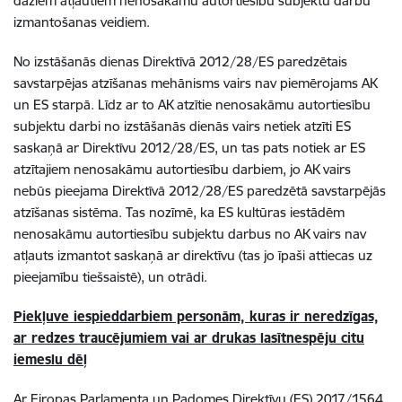
dažiem atļautiem nenosakāmu autortiesību subjektu darbu
izmantošanas veidiem.
No izstāšanās dienas Direktīvā 2012/28/ES paredzētais
savstarpējas atzīšanas mehānisms vairs nav piemērojams AK
un ES starpā. Līdz ar to AK atzītie nenosakāmu autortiesību
subjektu darbi no izstāšanās dienās vairs netiek atzīti ES
saskaņā ar Direktīvu 2012/28/ES, un tas pats notiek ar ES
atzītajiem nenosakāmu autortiesību darbiem, jo AK vairs
nebūs pieejama Direktīvā 2012/28/ES paredzētā savstarpējās
atzīšanas sistēma. Tas nozīmē, ka ES kultūras iestādēm
nenosakāmu autortiesību subjektu darbus no AK vairs nav
atļauts izmantot saskaņā ar direktīvu (tas jo īpaši attiecas uz
pieejamību tiešsaistē), un otrādi.
Piekļuve iespieddarbiem personām, kuras ir neredzīgas,
ar redzes traucējumiem vai ar drukas lasītnespēju citu
iemeslu dēļ
Ar Eiropas Parlamenta un Padomes Direktīvu (ES) 2017/1564