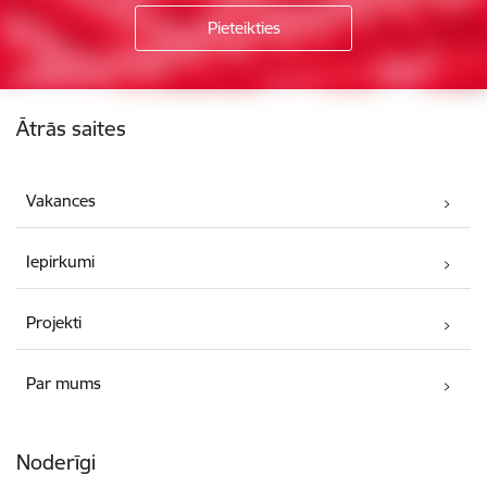
Kājene
Ātrās saites
Vakances
Iepirkumi
Projekti
Par mums
Noderīgi