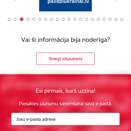
Vai šī informācija bija noderīga?
Sniegt atsauksmi
Esi pirmais, kurš uzzina!
Piesakies jaunumu saņemšanai savā e-pastā.