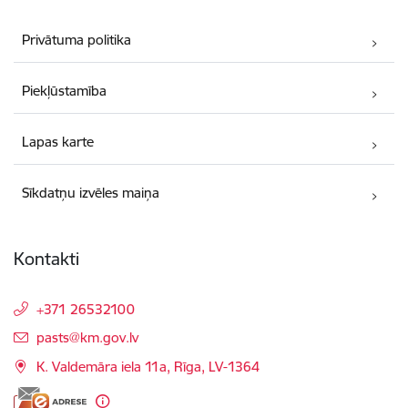
Privātuma politika
Piekļūstamība
Lapas karte
Sīkdatņu izvēles maiņa
Kontakti
+371 26532100
E-pasts:
pasts@km.gov.lv
K. Valdemāra iela 11a, Rīga, LV-1364