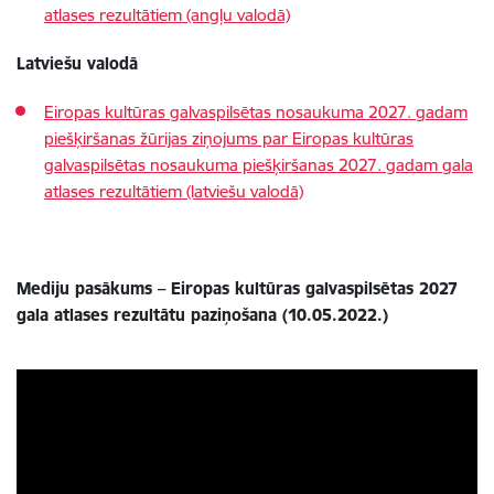
atlases rezultātiem (angļu valodā)
Latviešu valodā
Eiropas kultūras galvaspilsētas nosaukuma 2027. gadam
piešķiršanas žūrijas ziņojums par Eiropas kultūras
galvaspilsētas nosaukuma piešķiršanas 2027. gadam gala
atlases rezultātiem (latviešu valodā)
Mediju pasākums – Eiropas kultūras galvaspilsētas 2027
gala atlases rezultātu paziņošana (10.05.2022.)