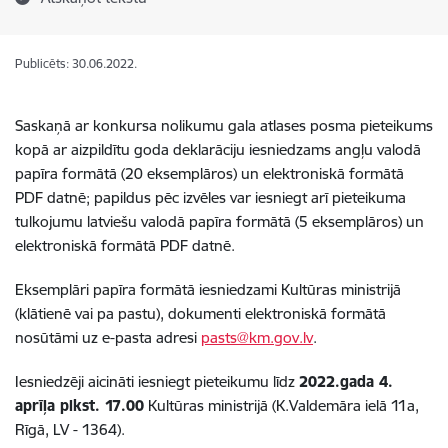
Publicēts: 30.06.2022.
Saskaņā ar konkursa nolikumu gala atlases posma pieteikums
kopā ar aizpildītu goda deklarāciju iesniedzams angļu valodā
papīra formātā (20 eksemplāros) un elektroniskā formātā
PDF datnē; papildus pēc izvēles var iesniegt arī pieteikuma
tulkojumu latviešu valodā papīra formātā (5 eksemplāros) un
elektroniskā formātā PDF datnē.
Eksemplāri papīra formātā iesniedzami Kultūras ministrijā
(klātienē vai pa pastu), dokumenti elektroniskā formātā
nosūtāmi uz e-pasta adresi
pasts@km.gov.lv
.
Iesniedzēji aicināti iesniegt pieteikumu līdz
2022.gada 4.
aprīļa plkst. 17.00
Kultūras ministrijā (K.Valdemāra ielā 11a,
Rīgā, LV - 1364).