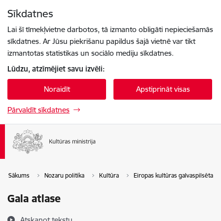
Pāriet uz lapas saturu
Sīkdatnes
Spied
lai meklētu
Enter
Lai šī tīmekļvietne darbotos, tā izmanto obligāti nepieciešamās
sīkdatnes. Ar Jūsu piekrišanu papildus šajā vietnē var tikt
izmantotas statistikas un sociālo mediju sīkdatnes.
Lūdzu, atzīmējiet savu izvēli:
Noraidīt
Apstiprināt visas
Pārvaldīt sīkdatnes
Sākums
Nozaru politika
Kultūra
Eiropas kultūras galvaspilsēta
Gala atlase
Atskaņot tekstu