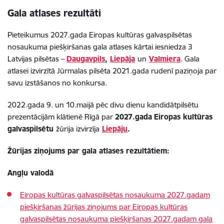
Gala atlases rezultāti
Pieteikumus 2027.gada Eiropas kultūras galvaspilsētas
nosaukuma piešķiršanas gala atlases kārtai iesniedza 3
Latvijas pilsētas –
Daugavpils
,
Liepāja
un
Valmiera
. Gala
atlasei izvirzītā Jūrmalas pilsēta 2021.gada rudenī paziņoja par
savu izstāšanos no konkursa.
2022.gada 9. un 10.maijā pēc divu dienu kandidātpilsētu
prezentācijām klātienē Rīgā par
2027.gada
Eiropas kultūras
galvaspilsētu
žūrija izvirzīja
Liepāju
.
Žūrijas ziņojums par gala atlases rezultātiem:
Angļu valodā
Eiropas kultūras galvaspilsētas nosaukuma 2027.gadam
piešķiršanas žūrijas ziņojums par Eiropas kultūras
galvaspilsētas nosaukuma piešķiršanas 2027.gadam gala