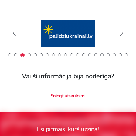
Vai šī informācija bija noderīga?
Sniegt atsauksmi
Esi pirmais, kurš uzzina!