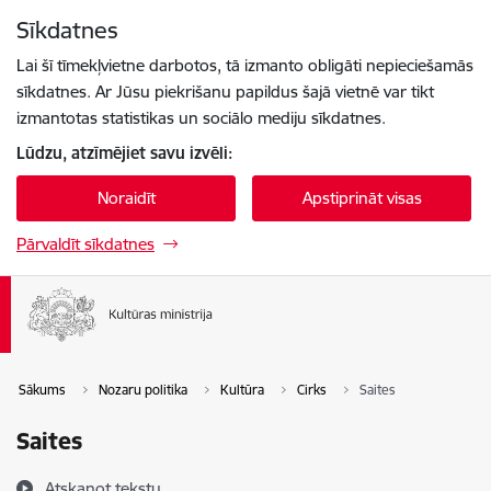
Pāriet uz lapas saturu
Sīkdatnes
Spied
lai meklētu
Enter
Lai šī tīmekļvietne darbotos, tā izmanto obligāti nepieciešamās
sīkdatnes. Ar Jūsu piekrišanu papildus šajā vietnē var tikt
izmantotas statistikas un sociālo mediju sīkdatnes.
Lūdzu, atzīmējiet savu izvēli:
Noraidīt
Apstiprināt visas
Pārvaldīt sīkdatnes
Sākums
Nozaru politika
Kultūra
Cirks
Saites
Saites
Atskaņot tekstu