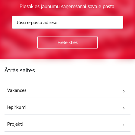
Piesakies jaunumu saņemšanai savā e-pastā.
Kājene
Ātrās saites
Vakances
Iepirkumi
Projekti