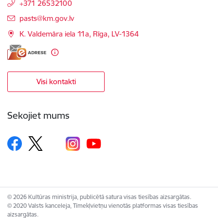
+371 26532100
E-pasts:
pasts@km.gov.lv
K. Valdemāra iela 11a, Rīga, LV-1364
Visi kontakti
Sekojiet mums
© 2026 Kultūras ministrija, publicētā satura visas tiesības aizsargātas.
© 2020 Valsts kanceleja, Tīmekļvietņu vienotās platformas visas tiesības
aizsargātas.