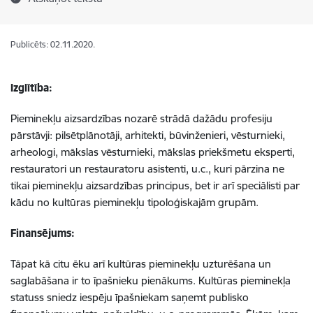
Publicēts: 02.11.2020.
Izglītība:
Pieminekļu aizsardzības nozarē strādā dažādu profesiju
pārstāvji: pilsētplānotāji, arhitekti, būvinženieri, vēsturnieki,
arheologi, mākslas vēsturnieki, mākslas priekšmetu eksperti,
restauratori un restauratoru asistenti, u.c., kuri pārzina ne
tikai pieminekļu aizsardzības principus, bet ir arī speciālisti par
kādu no kultūras pieminekļu tipoloģiskajām grupām.
Finansējums:
Tāpat kā citu ēku arī kultūras pieminekļu uzturēšana un
saglabāšana ir to īpašnieku pienākums. Kultūras pieminekļa
statuss sniedz iespēju īpašniekam saņemt publisko