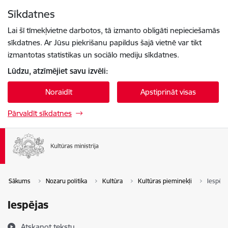
Pāriet uz lapas saturu
Sīkdatnes
Spied
lai meklētu
Enter
Lai šī tīmekļvietne darbotos, tā izmanto obligāti nepieciešamās
sīkdatnes. Ar Jūsu piekrišanu papildus šajā vietnē var tikt
izmantotas statistikas un sociālo mediju sīkdatnes.
Lūdzu, atzīmējiet savu izvēli:
Noraidīt
Apstiprināt visas
Pārvaldīt sīkdatnes
Sākums
Nozaru politika
Kultūra
Kultūras pieminekļi
Iespēja
Iespējas
Atskaņot tekstu