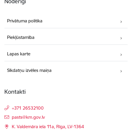
Noderīgi
Privātuma politika
Piekļūstamība
Lapas karte
Sīkdatņu izvēles maiņa
Kontakti
+371 26532100
E-pasts:
pasts@km.gov.lv
K. Valdemāra iela 11a, Rīga, LV-1364