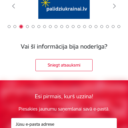
Vai šī informācija bija noderīga?
Sniegt atsauksmi
Esi pirmais, kurš uzzina!
Piesakies jaunumu saņemšanai savā e-pastā.