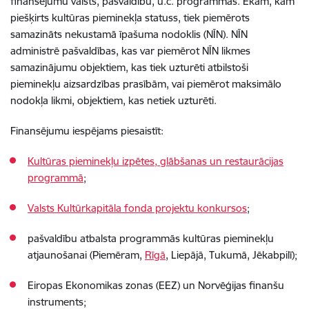
finansējumu valsts, pašvaldību, u.c. programmās. Ēkām, kam
piešķirts kultūras pieminekļa statuss, tiek piemērots
samazināts nekustamā īpašuma nodoklis (NĪN). NĪN
administrē pašvaldības, kas var piemērot NĪN likmes
samazinājumu objektiem, kas tiek uzturēti atbilstoši
pieminekļu aizsardzības prasībām, vai piemērot maksimālo
nodokļa likmi, objektiem, kas netiek uzturēti.
Finansējumu iespējams piesaistīt:
Kultūras pieminekļu izpētes, glābšanas un restaurācijas
programmā
;
Valsts Kultūrkapitāla fonda projektu konkursos
;
pašvaldību atbalsta programmās kultūras pieminekļu
atjaunošanai (Piemēram,
Rīgā
, Liepājā, Tukumā, Jēkabpilī);
Eiropas Ekonomikas zonas (EEZ) un Norvēģijas finanšu
instruments;