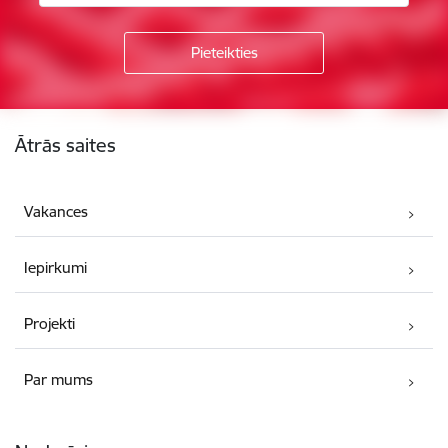
Kājene
Ātrās saites
Vakances
Iepirkumi
Projekti
Par mums