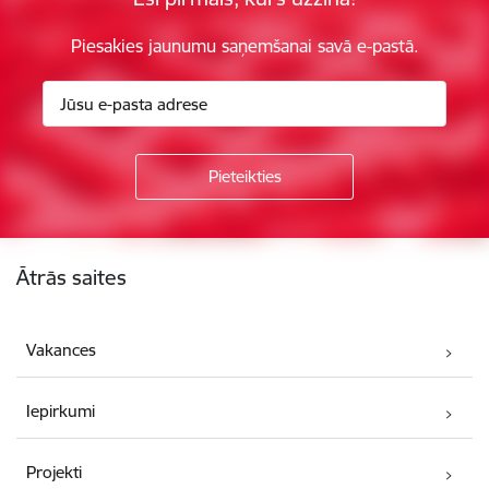
Piesakies jaunumu saņemšanai savā e-pastā.
Kājene
Ātrās saites
Vakances
Iepirkumi
Projekti