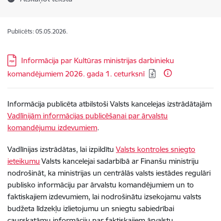
Publicēts: 05.05.2026.
Lejupielādēt:
Informācija par Kultūras ministrijas darbinieku
komandējumiem 2026. gada 1. ceturksnī
Informācija publicēta atbilstoši Valsts kancelejas izstrādātajām
Vadlīnijām informācijas publicēšanai par ārvalstu
komandējumu izdevumiem
.
Vadlīnijas izstrādātas, lai izpildītu
Valsts kontroles sniegto
ieteikumu
Valsts kancelejai sadarbībā ar Finanšu ministriju
nodrošināt, ka ministrijas un centrālās valsts iestādes regulāri
publisko informāciju par ārvalstu komandējumiem un to
faktiskajiem izdevumiem, lai nodrošinātu izsekojamu valsts
budžeta līdzekļu izlietojumu un sniegtu sabiedrībai
caurskatāmu informāciju par faktiskajiem ārvalstu