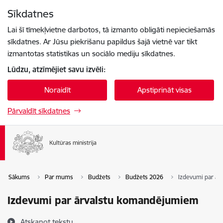
Pāriet uz lapas saturu
Sīkdatnes
Spied
lai meklētu
Enter
Lai šī tīmekļvietne darbotos, tā izmanto obligāti nepieciešamās
sīkdatnes. Ar Jūsu piekrišanu papildus šajā vietnē var tikt
izmantotas statistikas un sociālo mediju sīkdatnes.
Lūdzu, atzīmējiet savu izvēli:
Noraidīt
Apstiprināt visas
Pārvaldīt sīkdatnes
Sākums
Par mums
Budžets
Budžets 2026
Izdevumi par ā
Izdevumi par ārvalstu komandējumiem
Atskaņot tekstu