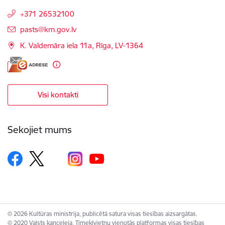
+371 26532100
E-pasts:
pasts@km.gov.lv
K. Valdemāra iela 11a, Rīga, LV-1364
Visi kontakti
Sekojiet mums
© 2026 Kultūras ministrija, publicētā satura visas tiesības aizsargātas.
© 2020 Valsts kanceleja, Tīmekļvietņu vienotās platformas visas tiesības