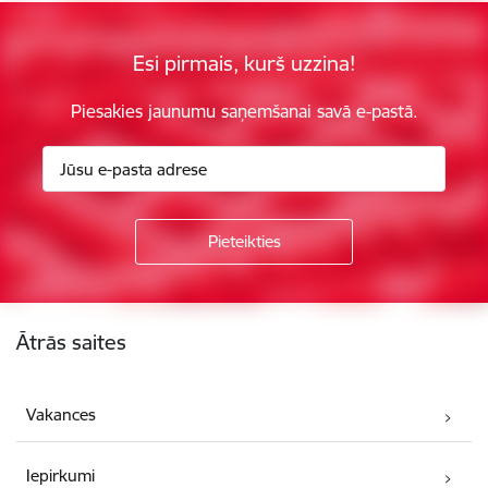
Esi pirmais, kurš uzzina!
Piesakies jaunumu saņemšanai savā e-pastā.
Kājene
Ātrās saites
Vakances
Iepirkumi