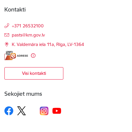
Kontakti
+371 26532100
E-pasts:
pasts@km.gov.lv
K. Valdemāra iela 11a, Rīga, LV-1364
Visi kontakti
Sekojiet mums