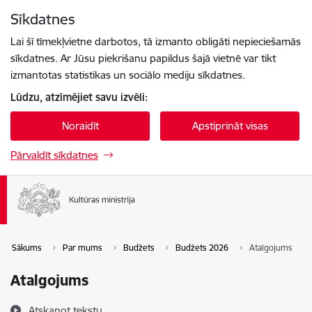
Pāriet uz lapas saturu
Sīkdatnes
Spied
lai meklētu
Enter
Lai šī tīmekļvietne darbotos, tā izmanto obligāti nepieciešamās
sīkdatnes. Ar Jūsu piekrišanu papildus šajā vietnē var tikt
izmantotas statistikas un sociālo mediju sīkdatnes.
Lūdzu, atzīmējiet savu izvēli:
Noraidīt
Apstiprināt visas
Pārvaldīt sīkdatnes
Sākums
Par mums
Budžets
Budžets 2026
Atalgojums
Atalgojums
Atskaņot tekstu