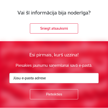
Vai šī informācija bija noderīga?
Sniegt atsauksmi
Esi pirmais, kurš uzzina!
Piesakies jaunumu saņemšanai savā e-pastā.