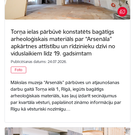
Torņa ielas pārbūvē konstatēts bagātīgs
arheoloģiskais materiāls par “Arsenāla”
apkārtnes attīstību un rīdzinieku dzīvi no
viduslaikiem līdz 19. gadsimtam
Publicēšanas datums: 24.07.2026.
Foto
Mākslas muzeja “Arsenāls” pārbūves un atjaunošanas
darbu gaitā Torņa ielā 1, Rīgā, iegūts bagātīgs
arheoloģiskais materiāls, kas ļauj izdarīt secinājumus
par kvartāla vēsturi, paplašinot zināmo informāciju par
Rīgu kā vēsturiski nozīmīgu…