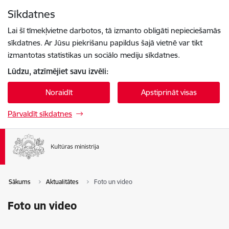
Pāriet uz lapas saturu
Sīkdatnes
Spied
lai meklētu
Enter
Lai šī tīmekļvietne darbotos, tā izmanto obligāti nepieciešamās
sīkdatnes. Ar Jūsu piekrišanu papildus šajā vietnē var tikt
izmantotas statistikas un sociālo mediju sīkdatnes.
Lūdzu, atzīmējiet savu izvēli:
Noraidīt
Apstiprināt visas
Pārvaldīt sīkdatnes
Sākums
Aktualitātes
Foto un video
Foto un video