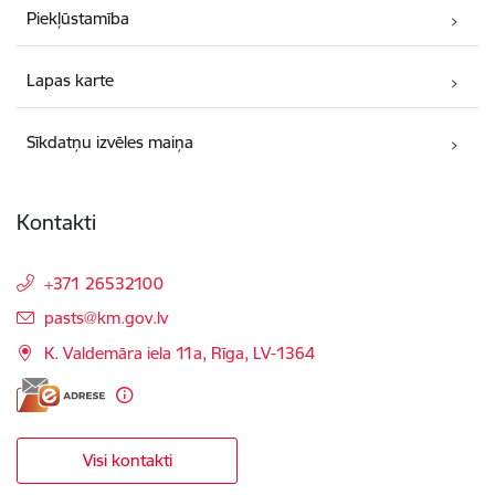
Piekļūstamība
Lapas karte
Sīkdatņu izvēles maiņa
Kontakti
+371 26532100
E-pasts:
pasts@km.gov.lv
K. Valdemāra iela 11a, Rīga, LV-1364
Visi kontakti