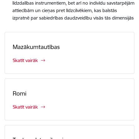
līdzdalības instrumentiem, bet arī no
indivīdu
savstarpējām
attiecībām un cieņas pret līdzcilvēkiem, kas
balstās
izpratnē par sabiedrības daudzveidību visās tās dimensijās
Mazākumtautības
Skatīt vairāk
Romi
Skatīt vairāk