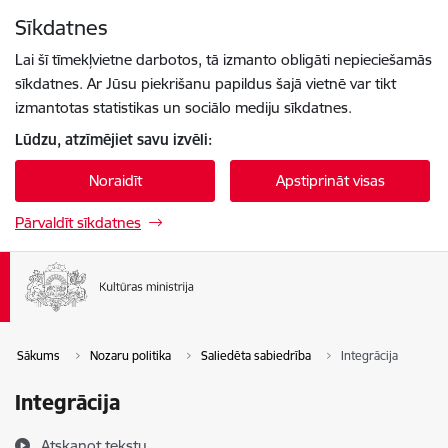
Pāriet uz lapas saturu
Sīkdatnes
Spied
lai meklētu
Enter
Lai šī tīmekļvietne darbotos, tā izmanto obligāti nepieciešamās
sīkdatnes. Ar Jūsu piekrišanu papildus šajā vietnē var tikt
izmantotas statistikas un sociālo mediju sīkdatnes.
Lūdzu, atzīmējiet savu izvēli:
Noraidīt
Apstiprināt visas
Pārvaldīt sīkdatnes
Sākums
Nozaru politika
Saliedēta sabiedrība
Integrācija
Integrācija
Atskaņot tekstu