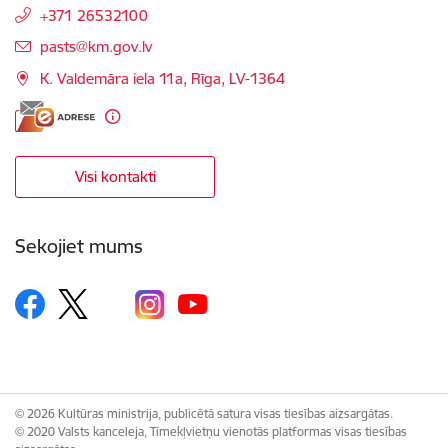
+371 26532100
E-pasts:
pasts@km.gov.lv
K. Valdemāra iela 11a, Rīga, LV-1364
Visi kontakti
Sekojiet mums
© 2026 Kultūras ministrija, publicētā satura visas tiesības aizsargātas.
© 2020 Valsts kanceleja, Tīmekļvietņu vienotās platformas visas tiesības