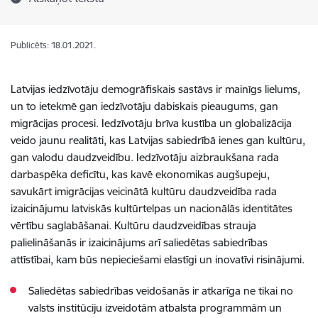
Publicēts: 18.01.2021.
Latvijas iedzīvotāju demogrāfiskais sastāvs
ir mainīgs lielums
,
un to ietekmē gan
iedzīvotāju
dabiskais pieaugums, gan
migrācijas procesi. Iedzīvotāju brīva kustība un globalizācija
veido jaunu realitāti, kas Latvijas
sabiedrībā
ienes gan kultūru,
gan valodu daudzveidību. Iedzīvotāju aizbraukšana rada
darbaspēka deficītu, kas kavē ekonomikas augšupeju,
savukārt imigrācijas veicinātā kultūru daudzveidība rada
izaicinājumu latviskās kultūrtelpas un nacionālās identitātes
vērtību saglabāšanai. Kultūru daudzveidības strauja
palielināšanās ir izaicinājums arī saliedētas sabiedrības
attīstībai, kam būs nepieciešami elastīgi un inovatīvi risinājumi.
Saliedētas sabiedrības veidošanās ir atkarīga ne tikai no
valsts institūciju izveidotām atbalsta programmām un