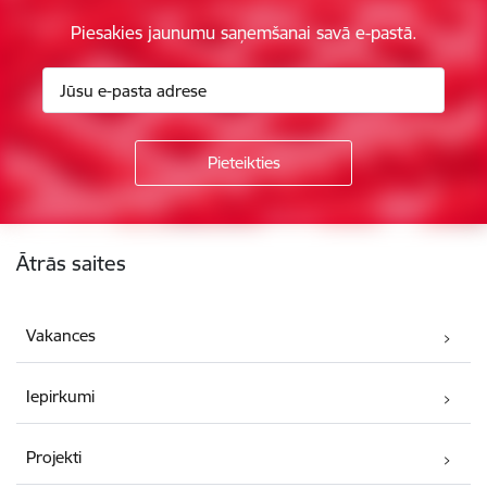
Piesakies jaunumu saņemšanai savā e-pastā.
Kājene
Ātrās saites
Vakances
Iepirkumi
Projekti