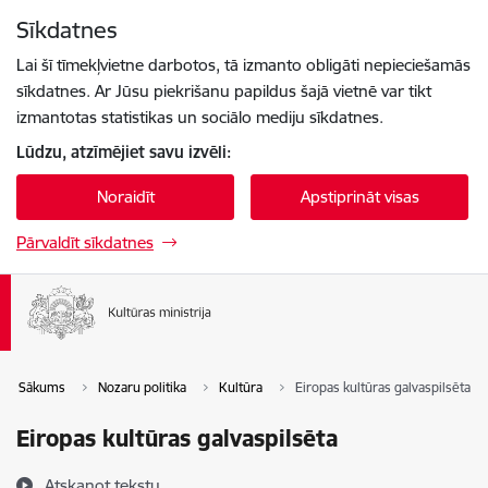
Pāriet uz lapas saturu
Sīkdatnes
Spied
lai meklētu
Enter
Lai šī tīmekļvietne darbotos, tā izmanto obligāti nepieciešamās
sīkdatnes. Ar Jūsu piekrišanu papildus šajā vietnē var tikt
izmantotas statistikas un sociālo mediju sīkdatnes.
Lūdzu, atzīmējiet savu izvēli:
Noraidīt
Apstiprināt visas
Pārvaldīt sīkdatnes
Sākums
Nozaru politika
Kultūra
Eiropas kultūras galvaspilsēta
Eiropas kultūras galvaspilsēta
Atskaņot tekstu