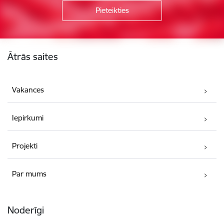
Kājene
Ātrās saites
Vakances
Iepirkumi
Projekti
Par mums
Noderīgi