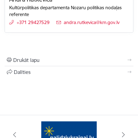
Kultūrpolitikas departamenta Nozaru politikas nodaļas
referente
+371 29427529
E-pasts:
andra.rutkevica@km.gov.lv
Drukāt lapu
Dalīties