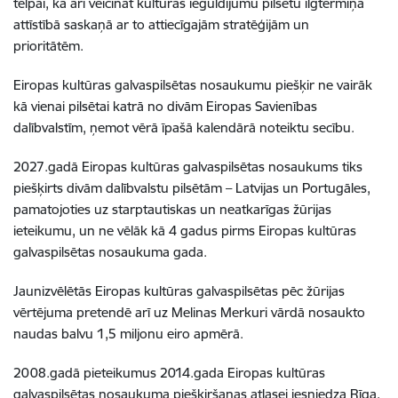
telpai, kā arī veicināt kultūras ieguldījumu pilsētu ilgtermiņa
attīstībā saskaņā ar to attiecīgajām stratēģijām un
prioritātēm.
Eiropas kultūras galvaspilsētas nosaukumu piešķir ne vairāk
kā vienai pilsētai katrā no divām Eiropas Savienības
dalībvalstīm, ņemot vērā īpašā kalendārā noteiktu secību.
2027.gadā Eiropas kultūras galvaspilsētas nosaukums tiks
piešķirts divām dalībvalstu pilsētām – Latvijas un Portugāles,
pamatojoties uz starptautiskas un neatkarīgas žūrijas
ieteikumu, un ne vēlāk kā 4 gadus pirms Eiropas kultūras
galvaspilsētas nosaukuma gada.
Jaunizvēlētās Eiropas kultūras galvaspilsētas pēc žūrijas
vērtējuma pretendē arī uz Melinas Merkuri vārdā nosaukto
naudas balvu 1,5 miljonu eiro apmērā.
2008.gadā pieteikumus 2014.gada Eiropas kultūras
galvaspilsētas nosaukuma piešķiršanas atlasei iesniedza Rīga,