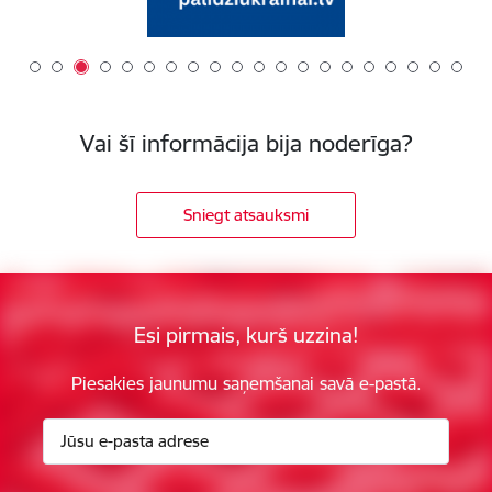
Vai šī informācija bija noderīga?
Sniegt atsauksmi
Esi pirmais, kurš uzzina!
Piesakies jaunumu saņemšanai savā e-pastā.