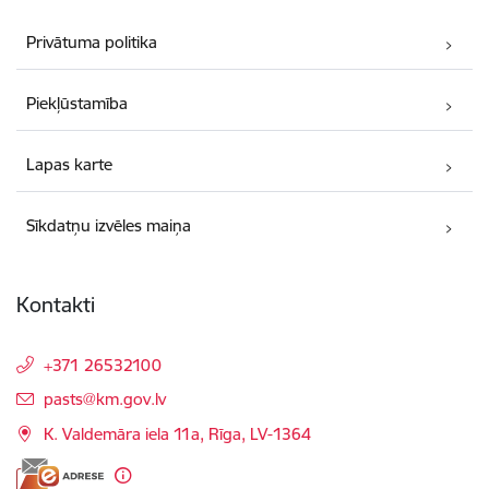
Privātuma politika
Piekļūstamība
Lapas karte
Sīkdatņu izvēles maiņa
Kontakti
+371 26532100
E-pasts:
pasts@km.gov.lv
K. Valdemāra iela 11a, Rīga, LV-1364