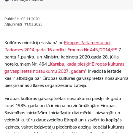
Publicēts: 03.11.2020.
Atjaunināts: 11.03.2025.
Kultūras ministrija saskaņā ar
Eiropas Parlamenta un
Padomes 2014.gada 16.aprīļa Lēmuma Nr.445/2014/ES
7.
panta 1.punktu un Ministru kabineta 2020.gada 28. jūlija
noteikumiem Nr. 464 „
Kārtība, kādā piešķir Eiropas kultūras
galvaspilsētas nosaukumu 2027. gadam
” ir vadošā iestāde,
kas ir atbildīga par Eiropas kultūras galvaspilsētas nosaukuma
piešķiršanas atlases organizēšanu Latvijā.
Eiropas kultūras galvaspilsētas nosaukumu piešķir ik gadu
kopš 1985. gada un tā ir viena no zināmākajām Eiropas
Savienības iniciatīvām. Iniciatīvai ir divi mērķi – aizsargāt un
veicināt kultūru daudzveidību Eiropā un uzsvērt to kopīgās
iezīmes, vairot iedzīvotāju piederības apziņu kopējai kultūras