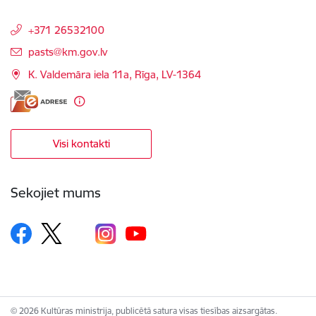
+371 26532100
E-pasts:
pasts@km.gov.lv
K. Valdemāra iela 11a, Rīga, LV-1364
Visi kontakti
Sekojiet mums
© 2026 Kultūras ministrija, publicētā satura visas tiesības aizsargātas.