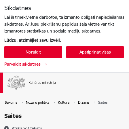
Pāriet uz lapas saturu
Sīkdatnes
Spied
lai meklētu
Enter
Lai šī tīmekļvietne darbotos, tā izmanto obligāti nepieciešamās
sīkdatnes. Ar Jūsu piekrišanu papildus šajā vietnē var tikt
izmantotas statistikas un sociālo mediju sīkdatnes.
Lūdzu, atzīmējiet savu izvēli:
Noraidīt
Apstiprināt visas
Pārvaldīt sīkdatnes
Sākums
Nozaru politika
Kultūra
Dizains
Saites
Saites
Atskaņot tekstu