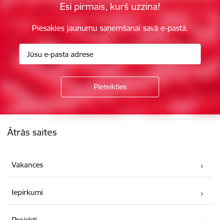
Esi pirmais, kurš uzzina!
Piesakies jaunumu saņemšanai savā e-pastā.
Kājene
Ātrās saites
Vakances
Iepirkumi
Projekti