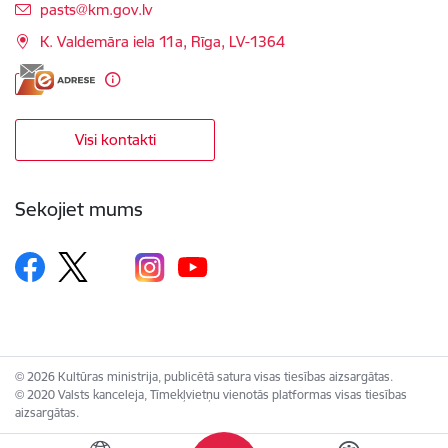
E-pasts:
pasts@km.gov.lv
K. Valdemāra iela 11a, Rīga, LV-1364
Visi kontakti
Sekojiet mums
© 2026 Kultūras ministrija, publicētā satura visas tiesības aizsargātas.
© 2020 Valsts kanceleja, Tīmekļvietņu vienotās platformas visas tiesības
aizsargātas.