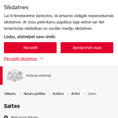
Pāriet uz lapas saturu
Sīkdatnes
Spied
lai meklētu
Enter
Lai šī tīmekļvietne darbotos, tā izmanto obligāti nepieciešamās
sīkdatnes. Ar Jūsu piekrišanu papildus šajā vietnē var tikt
izmantotas statistikas un sociālo mediju sīkdatnes.
Lūdzu, atzīmējiet savu izvēli:
Noraidīt
Apstiprināt visas
Pārvaldīt sīkdatnes
Sākums
Nozaru politika
Kultūra
Arhīvi
Saites
Saites
Atskaņot tekstu