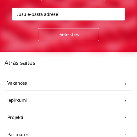
Kājene
Ātrās saites
Vakances
Iepirkumi
Projekti
Par mums