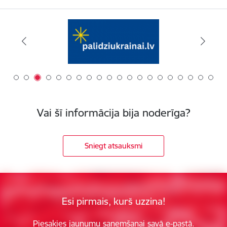
Vai šī informācija bija noderīga?
Sniegt atsauksmi
Esi pirmais, kurš uzzina!
Piesakies jaunumu saņemšanai savā e-pastā.