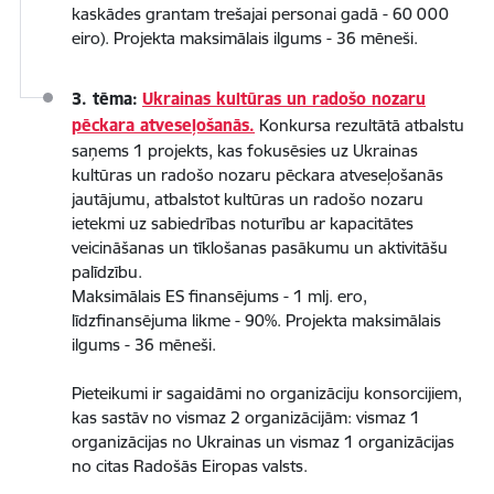
kaskādes grantam trešajai personai gadā - 60 000
eiro). Projekta maksimālais ilgums - 36 mēneši.
3. tēma:
Ukrainas kultūras un radošo nozaru
pēckara atveseļošanās.
Konkursa rezultātā atbalstu
saņems 1 projekts, kas fokusēsies uz Ukrainas
kultūras un radošo nozaru pēckara atveseļošanās
jautājumu, atbalstot kultūras un radošo nozaru
ietekmi uz sabiedrības noturību ar kapacitātes
veicināšanas un tīklošanas pasākumu un aktivitāšu
palīdzību.
Maksimālais ES finansējums - 1 mlj. ero,
līdzfinansējuma likme - 90%. Projekta maksimālais
ilgums - 36 mēneši.
Pieteikumi ir sagaidāmi no organizāciju konsorcijiem,
kas sastāv no vismaz 2 organizācijām: vismaz 1
organizācijas no Ukrainas un vismaz 1 organizācijas
no citas Radošās Eiropas valsts.