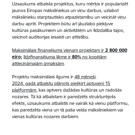
Uzsaukums atbalsta projektus, kuru mērķis ir popularizēt
jaunos Eiropas māksliniekus un viņu darbus, uzlabot
mākslinieku starptautisko atpazīstamību un veicināt viņu
darbu apriti. Projektiem būtu arī jāuzlabo piekļuve
kultūras pasākumiem un aktivitātēm un līdzdalība tajos,
veicinot auditorijas iesaisti un attīstību.
Maksimālais finansējums vienam projektam ir
2 800 000
eiro;
līdzfinansējuma likme ir
80%
no kopējām
attiecināmajām izmaksām
.
Projektu maksimālais ilgums ir
48 mēneši
.​​​​​
2024. gadā atbalstu plānots piešķirt aptuveni 15
platformām
, kas aptvers dažādas kultūras un radošās
nozares. Tā kā atbalstam ir paredzēts strukturējošs
efekts, uzsaukums atbalstīs ne vairāk kā vienu platformu,
kas paredzēta viena un tā paša veida māksliniekiem vai
vienas kultūras nozares darbiem.