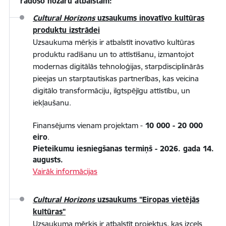
radošo nozaru atbalstam:
Cultural Horizons
uzsaukums inovatīvo kultūras
produktu izstrādei
Uzsaukuma mērķis ir atbalstīt inovatīvo kultūras
produktu radīšanu un to attīstīšanu, izmantojot
modernas digitālās tehnoloģijas, starpdisciplinārās
pieejas un starptautiskas partnerības, kas veicina
digitālo transformāciju, ilgtspējīgu attīstību, un
iekļaušanu.
Finansējums vienam projektam -
10 000 - 20 000
eiro
.
Pieteikumu iesniegšanas termiņš - 2026. gada 14.
augusts.
Vairāk informācijas
Cultural Horizons
uzsaukums "Eiropas vietējās
kultūras"
Uzsaukuma mērķis ir atbalstīt projektus, kas izcels