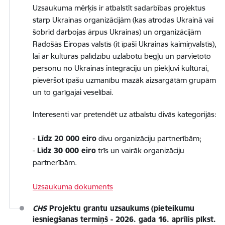
Uzsaukuma mērķis ir atbalstīt sadarbības projektus
starp Ukrainas organizācijām (kas atrodas Ukrainā vai
šobrīd darbojas ārpus Ukrainas) un organizācijām
Radošās Eiropas valstīs (it īpaši Ukrainas kaimiņvalstīs),
lai ar kultūras palīdzību uzlabotu bēgļu un pārvietoto
personu no Ukrainas integrāciju un piekļuvi kultūrai,
pievēršot īpašu uzmanību mazāk aizsargātām grupām
un to garīgajai veselībai.
Interesenti var pretendēt uz atbalstu divās kategorijās:
-
Līdz 20 000 eiro
divu organizāciju partnerībām;
-
Līdz 30 000 eiro
trīs un vairāk organizāciju
partnerībām.
Uzsaukuma dokuments
CHS
Projektu grantu uzsaukums
(pieteikumu
iesniegšanas termiņš - 2026. gada 16. aprīlis plkst.