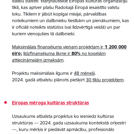
dalību balstīti starptautiskie Eiropas kultūras organizāciju
tīkli, kas aptver plašu Radošajā Eiropā iesaistīto valstu
loku. Tīkliem ir jābūt kopīgai misijai, pārvaldības
noteikumiem un dalībnieku tiesībām un pienākumiem, kas
ir oficiāli noteikts statūtos (vai līdzvērtīgā veidā) un par
kuriem vienojušies tā dalībnieki.
Maksimālais finansējums vienam projektam ir
1 200 000
eiro;
līdzfinansējuma likme ir
80%
no kopējām
attiecināmajām izmaksām
.
Projektu maksimālais ilgums ir
48 mēneši
.​​​​​
2024. gadā atbalstu plānots piešķirt
30 tīklu projektiem
.
Eiropas mēroga kultūras struktūras
Uzsaukums atbalsta projektus ko iesniedz kultūras
struktūras — 2024. gada uzsaukuma kontekstā orķestri
—, kuru mērķis ir piedāvāt apmācību, profesionālo