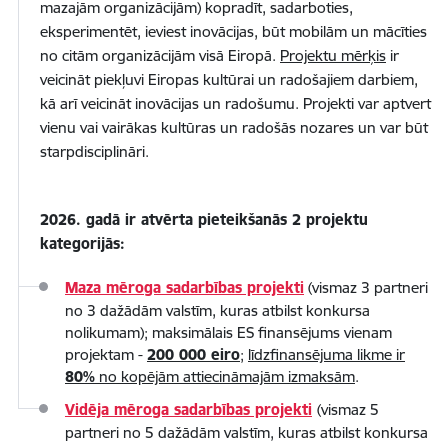
mazajām organizācijām) kopradīt, sadarboties,
eksperimentēt, ieviest inovācijas, būt mobilām un mācīties
no citām organizācijām visā Eiropā.
Projektu mērķis
ir
veicināt piekļuvi Eiropas kultūrai un radošajiem darbiem,
kā arī veicināt inovācijas un radošumu. Projekti var aptvert
vienu vai vairākas kultūras un radošās nozares un var būt
starpdisciplināri.
2026. gadā ir atvērta pieteikšanās 2 projektu
kategorijās:
Maza mēroga sadarbības projekti
(vismaz 3 partneri
no 3 dažādām valstīm, kuras atbilst konkursa
nolikumam); maksimālais ES finansējums vienam
projektam -
200 000 eiro
;
līdzfinansējuma likme ir
80%
no kopējām attiecināmajām izmaksām
.
Vidēja mēroga sadarbības projekti
(vismaz 5
partneri no 5 dažādām valstīm, kuras atbilst konkursa