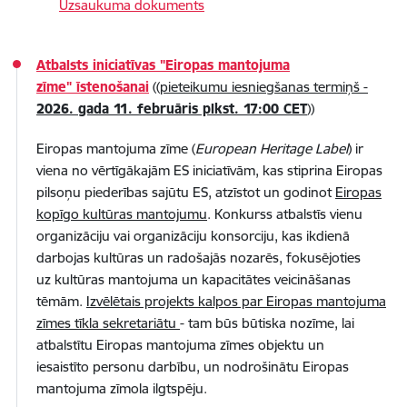
Uzsaukuma dokuments
Atbalsts iniciatīvas "Eiropas mantojuma
zīme" īstenošanai
((
pieteikumu iesniegšanas termiņš -
2026. gada 11. februāris plkst. 17:00 CET
))
Eiropas mantojuma zīme (
European Heritage Label
) ir
viena no vērtīgākajām ES iniciatīvām, kas stiprina Eiropas
pilsoņu piederības sajūtu ES, atzīstot un godinot
Eiropas
kopīgo kultūras mantojumu
. Konkurss atbalstīs vienu
organizāciju vai organizāciju konsorciju, kas ikdienā
darbojas kultūras un radošajās nozarēs, fokusējoties
uz kultūras mantojuma un kapacitātes veicināšanas
tēmām.
Izvēlētais projekts kalpos par Eiropas mantojuma
zīmes tīkla sekretariātu
- tam būs būtiska nozīme, lai
atbalstītu Eiropas mantojuma zīmes objektu un
iesaistīto personu darbību, un nodrošinātu Eiropas
mantojuma zīmola ilgtspēju.