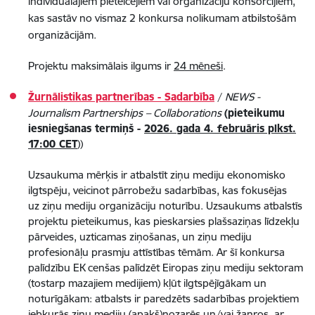
individuālajiem pieteicējiem vai organizāciju konsorcijiem,
kas sastāv no vismaz 2 konkursa nolikumam atbilstošām
organizācijām.
Projektu maksimālais ilgums ir
24 mēneši
.​​​​
Žurnālistikas partnerības - Sadarbība
/
NEWS -
Journalism Partnerships – Collaborations
(pieteikumu
iesniegšanas termiņš -
2026. gada 4. februāris plkst.
17:00 CET
))
Uzsaukuma mērķis ir atbalstīt ziņu mediju ekonomisko
ilgtspēju, veicinot pārrobežu sadarbības, kas fokusējas
uz ziņu mediju organizāciju noturību. Uzsaukums atbalstīs
projektu pieteikumus, kas pieskarsies plašsaziņas līdzekļu
pārveides, uzticamas ziņošanas, un ziņu mediju
profesionāļu prasmju attīstības tēmām. Ar šī konkursa
palīdzību EK cenšas palīdzēt Eiropas ziņu mediju sektoram
(tostarp mazajiem medijiem) kļūt ilgtspējīgākam un
noturīgākam: atbalsts ir paredzēts sadarbības projektiem
jebkurās ziņu mediju (apakš)nozarēs un/vai žanros, ar