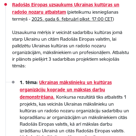
Radošās Eiropas uzsaukums Ukrainas kultūras un
radošo nozaru atbalstam
(pieteikumu iesniegšanas
termiņš -
2025. gada 6. februārī plkst. 17:00 CET
)
Uzsaukuma mērķis ir veicināt sadarbību kultūras jomā
starp Ukrainu un citām Radošās Eiropas valstīm, lai
palīdzētu Ukrainas kultūras un radošo nozaru
organizācijām, māksliniekiem un profesionāļiem. Atbalstu
ir plānots piešķirt 3 sadarbības projektiem sekojošās
tēmās:
1. tēma:
Ukrainas mākslinieku un kultūras
organizāciju koprade un mākslas darbu
demonstrēšana.
Konkursa rezultātā tiks atbalstīts 1
projekts, kas veicinās Ukrainas mākslinieku un
kultūras un radošo nozaru organizāciju sadarbību un
kopradīšanu ar organizācijām un māksliniekiem citās
Radošās Eiropas valstīs, kā arī mākslas darbu
izrādīšanu Ukrainā un citās Radošās Eiropas valstīs.