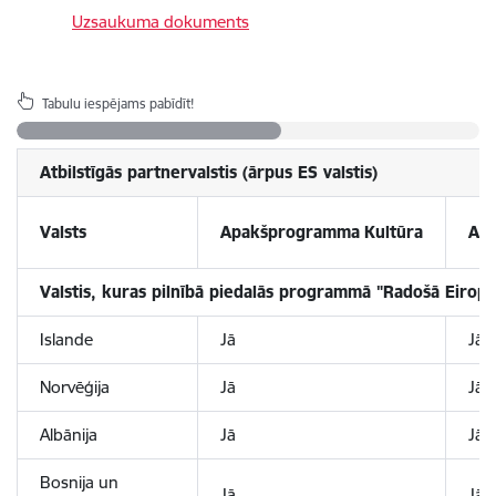
Uzsaukuma dokuments
Tabulu iespējams pabīdīt!
Atbilstīgās partnervalstis (ārpus ES valstis)
Valsts
Apakšprogramma
Kultūra
Ap
Valstis, kuras pilnībā piedalās programmā "Radošā Eiropa
Islande
Jā
Jā
Norvēģija
Jā
Jā
Albānija
Jā
Jā
Bosnija un
Jā
Jā