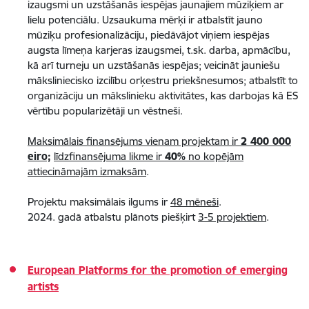
izaugsmi un uzstāšanās iespējas jaunajiem mūziķiem ar
lielu potenciālu. Uzsaukuma mērķi ir atbalstīt jauno
mūziķu profesionalizāciju, piedāvājot viņiem iespējas
augsta līmeņa karjeras izaugsmei, t.sk. darba, apmācību,
kā arī turneju un uzstāšanās iespējas; veicināt jauniešu
māksliniecisko izcilību orķestru priekšnesumos; atbalstīt to
organizāciju un mākslinieku aktivitātes, kas darbojas kā ES
vērtību popularizētāji un vēstneši.
Maksimālais finansējums vienam projektam ir
2 400 000
eiro;
līdzfinansējuma likme ir
40%
no kopējām
attiecināmajām izmaksām
.
Projektu maksimālais ilgums ir
48 mēneši
.​​​​​
2024. gadā atbalstu plānots piešķirt
3-5 projektiem
.
European Platforms for the promotion of emerging
artists