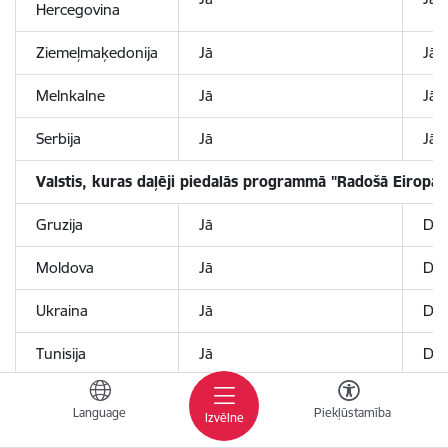
Hercegovina
Ziemeļmaķedonija
Jā
Jā
Melnkalne
Jā
Jā
Serbija
Jā
Jā
Valstis, kuras daļēji piedalās programmā "Radošā Eiropa"
Gruzija
Jā
Daļē
Moldova
Jā
Daļē
Ukraina
Jā
Daļē
Tunisija
Jā
Daļē
Armēnija
Jā
Nē
Language
Piekļūstamība
Izvēlne
Kosova
Jā
Nē