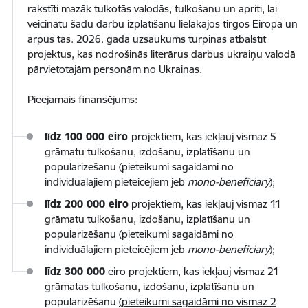
rakstīti mazāk tulkotās valodās, tulkošanu un apriti, lai
veicinātu šādu darbu izplatīšanu lielākajos tirgos Eiropā un
ārpus tās. 2026. gadā uzsaukums turpinās atbalstīt
projektus, kas nodrošinās literārus darbus ukraiņu valodā
pārvietotajām personām no Ukrainas.
Pieejamais finansējums:
līdz 100 000 eiro
projektiem, kas iekļauj vismaz 5
grāmatu tulkošanu, izdošanu, izplatīšanu un
popularizēšanu (pieteikumi sagaidāmi no
individuālajiem pieteicējiem jeb
mono-beneficiary
);
līdz 200 000 eiro
projektiem, kas iekļauj vismaz 11
grāmatu tulkošanu, izdošanu, izplatīšanu un
popularizēšanu (pieteikumi sagaidāmi no
individuālajiem pieteicējiem jeb
mono-beneficiary
);
līdz 300 000
eiro projektiem, kas iekļauj vismaz 21
grāmatas tulkošanu, izdošanu, izplatīšanu un
popularizēšanu
(pieteikumi sagaidāmi no vismaz 2