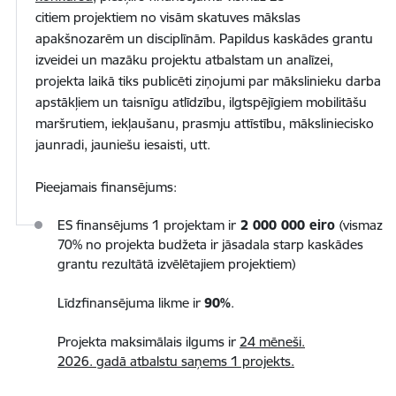
citiem projektiem no visām skatuves mākslas
apakšnozarēm un disciplīnām. Papildus kaskādes grantu
izveidei un mazāku projektu atbalstam un analīzei,
projekta laikā tiks publicēti ziņojumi par mākslinieku darba
apstākļiem un taisnīgu atlīdzību, ilgtspējīgiem mobilitāšu
maršrutiem, iekļaušanu, prasmju attīstību, māksliniecisko
jaunradi, jauniešu iesaisti, utt.
Pieejamais finansējums:
ES finansējums 1 projektam ir
2 000 000 eiro
(vismaz
70% no projekta budžeta ir jāsadala starp kaskādes
grantu rezultātā izvēlētajiem projektiem)
Līdzfinansējuma likme ir
90%
.
Projekta maksimālais ilgums ir
24 mēneši.
2026. gadā atbalstu saņems 1 projekts.