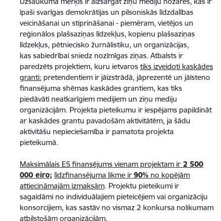
Uzsaukuma mērķis ir aizsargāt ziņu mediju nozares, kas ir
īpaši svarīgas demokrātijas un pilsoniskās līdzdalības
veicināšanai un stiprināšanai - piemēram, vietējos un
reģionālos plašsaziņas līdzekļus, kopienu plašsaziņas
līdzekļus, pētniecisko žurnālistiku, un organizācijas,
kas sabiedrībai sniedz nozīmīgas ziņas. Atbalsts ir
paredzēts projektiem, kuru ietvaros
tiks izveidoti kaskādes
granti:
pretendentiem ir jāizstrādā, jāprezentē un jāīsteno
finansējuma shēmas kaskādes grantiem, kas tiks
piedāvāti neatkarīgiem medijiem un ziņu mediju
organizācijām. Projekta pieteikumu ir iespējams papildināt
ar kaskādes grantu pavadošām aktivitātēm, ja šādu
aktivitāšu nepieciešamība ir pamatota projekta
pieteikumā.
Maksimālais ES finansējums vienam projektam ir
2 500
000 eiro;
līdzfinansējuma likme ir
90%
no kopējām
attiecināmajām izmaksām
. Projektu pieteikumi ir
sagaidāmi no individuālajiem pieteicējiem vai organizāciju
konsorcijiem, kas sastāv no vismaz 2 konkursa nolikumam
atbilstošām organizācijām.