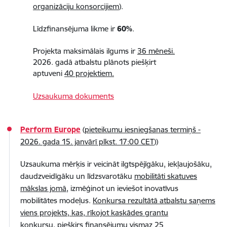
organizāciju konsorcijiem
).
Līdzfinansējuma likme ir
60%
.
Projekta maksimālais ilgums ir
36 mēneši.
2026. gadā atbalstu plānots piešķirt
aptuveni
40 projektiem.
Uzsaukuma dokuments
Perform Europe
(
pieteikumu iesniegšanas termiņš -
2026. gada 15. janvārī plkst. 17:00 CET
))
Uzsaukuma mērķis ir veicināt ilgtspējīgāku, iekļaujošāku,
daudzveidīgāku un līdzsvarotāku
mobilitāti skatuves
mākslas jomā,
izmēģinot un ieviešot inovatīvus
mobilitātes modeļus.
Konkursa rezultātā atbalstu saņems
viens projekts, kas, rīkojot kaskādes grantu
konkursu
, piešķirs finansējumu vismaz 25