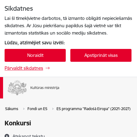
Pāriet uz lapas saturu
Sīkdatnes
Spied
lai meklētu
Enter
Lai šī tīmekļvietne darbotos, tā izmanto obligāti nepieciešamās
sīkdatnes. Ar Jūsu piekrišanu papildus šajā vietnē var tikt
izmantotas statistikas un sociālo mediju sīkdatnes.
Lūdzu, atzīmējiet savu izvēli:
Noraidīt
Apstiprināt visas
Pārvaldīt sīkdatnes
Sākums
Fondi un ES
ES programma "Radošā Eiropa" (2021-2027)
Konkursi
Atskaņot tekstu