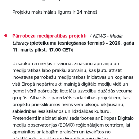
Projektu maksimālais ilgums ir
24 mēneši
.​​​​​
Pārrobežu medijpratības projekti
/
NEWS - Media
Literacy
(pieteikumu iesniegšanas termiņš -
2026. gada
11. marts plkst. 17.00 CET
))
Uzsaukuma mērķis ir veicināt zināšanu apmaiņu un
medijpratības labo prakšu apmaiņu, kas ļautu attīstīt
inovatīvas pārrobežu medijpratības iniciatīvas un kopienas
visā Eiropā nepārtraukti mainīgā digitālo mediju vidē un
ņemot vērā pašreizējo lietotāju uzvedību dažādās vecuma
grupās. Atbalsts ir paredzēts sadarbības projektiem, kas
projektu priekšlikumos ņems vērā pilsoņu iekļaušanu,
sabiedrības iesaistīšanos un līdzdalības kultūru.
Pretendenti ir aicināti aktīvi sadarboties ar Eiropas Digitālo
mediju observatorijas (EDMO) reģionālajiem centriem, lai
apmainītos ar labajām praksēm un izvairītos no
pārklāšanās ar citām medijpratības iniciatīvām.