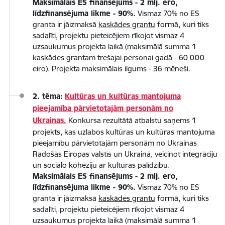
Maksimālais ES finansējums - 2 mlj. ero,
līdzfinansējuma likme - 90%.
Vismaz 70% no ES
granta ir jāizmaksā
kaskādes grantu
formā, kuri tiks
sadalīti, projektu pieteicējiem rīkojot vismaz 4
uzsaukumus projekta laikā (maksimālā summa 1
kaskādes grantam trešajai personai gadā - 60 000
eiro). Projekta maksimālais ilgums - 36 mēneši.
2. tēma:
Kultūras un kultūras mantojuma
pieejamība pārvietotajām personām no
Ukrainas.
Konkursa rezultātā atbalstu saņems 1
projekts, kas uzlabos kultūras un kultūras mantojuma
pieejamību pārvietotajām personām no Ukrainas
Radošās Eiropas valstīs un Ukrainā, veicinot integrāciju
un sociālo kohēziju ar kultūras palīdzību.
Maksimālais ES finansējums - 2 mlj. ero,
līdzfinansējuma likme - 90%.
Vismaz 70% no ES
granta ir jāizmaksā
kaskādes grantu
formā, kuri tiks
sadalīti, projektu pieteicējiem rīkojot vismaz 4
uzsaukumus projekta laikā (maksimālā summa 1