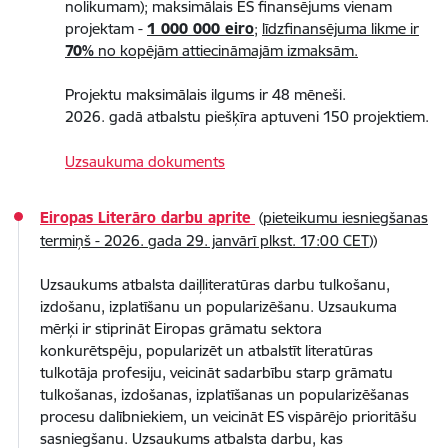
nolikumam); maksimālais ES finansējums vienam
projektam -
1 000 000 eiro
;
līdzfinansējuma likme ir
70%
no kopējām attiecināmajām izmaksām.
Projektu maksimālais ilgums ir 48 mēneši.
​​2026. gadā atbalstu piešķīra aptuveni 150 projektiem.
Uzsaukuma dokuments
Eiropas Literāro darbu aprite
(
pieteikumu iesniegšanas
termiņš - 2026. gada 29. janvārī plkst. 17:00 CET
))
Uzsaukums atbalsta daiļliteratūras darbu tulkošanu,
izdošanu, izplatīšanu un popularizēšanu. Uzsaukuma
mērķi ir stiprināt Eiropas grāmatu sektora
konkurētspēju, popularizēt un atbalstīt literatūras
tulkotāja profesiju, veicināt sadarbību starp grāmatu
tulkošanas, izdošanas, izplatīšanas un popularizēšanas
procesu dalībniekiem, un veicināt ES vispārējo prioritāšu
sasniegšanu. Uzsaukums atbalsta darbu, kas