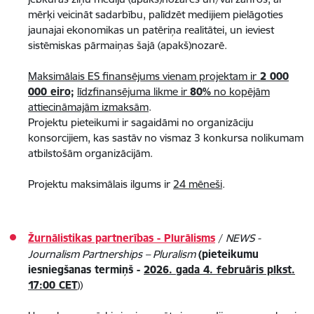
mērķi veicināt sadarbību, palīdzēt medijiem pielāgoties
jaunajai ekonomikas un patēriņa realitātei, un ieviest
sistēmiskas pārmaiņas šajā (apakš)nozarē.
Maksimālais ES finansējums vienam projektam ir
2 000
000 eiro;
līdzfinansējuma likme ir
80%
no kopējām
attiecināmajām izmaksām
.
Projektu pieteikumi ir sagaidāmi no organizāciju
konsorcijiem, kas sastāv no vismaz 3 konkursa nolikumam
atbilstošām organizācijām.
Projektu maksimālais ilgums ir
24 mēneši
.​​​​​
Žurnālistikas partnerības - Plurālisms
/
NEWS -
Journalism Partnerships – Pluralism
(pieteikumu
iesniegšanas termiņš -
2026. gada 4. februāris plkst.
17:00 CET
))