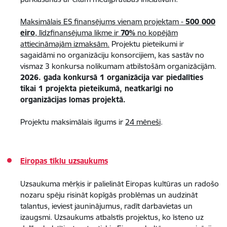
Maksimālais ES finansējums vienam projektam -
500 000
eiro
, līdzfinansējuma likme ir
70%
no kopējām
attiecināmajām izmaksām.
Projektu pieteikumi ir
sagaidāmi no organizāciju konsorcijiem, kas sastāv no
vismaz 3 konkursa nolikumam atbilstošām organizācijām.
2026. gada konkursā 1 organizācija var piedalīties
tikai 1 projekta pieteikumā, neatkarīgi no
organizācijas lomas projektā.
Projektu maksimālais ilgums ir
24 mēneši
.​​​​​
Eiropas tīklu uzsaukums
Uzsaukuma mērķis ir palielināt Eiropas kultūras un radošo
nozaru spēju risināt kopīgās problēmas un audzināt
talantus, ieviest jauninājumus, radīt darbavietas un
izaugsmi. Uzsaukums atbalstīs projektus, ko īsteno uz