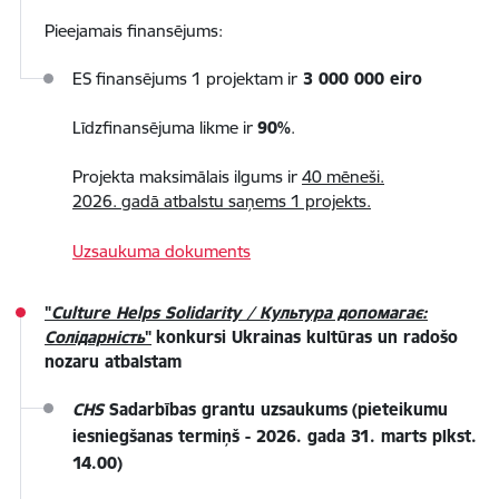
Pieejamais finansējums:
ES finansējums 1 projektam ir
3 000 000 eiro
Līdzfinansējuma likme ir
90%
.
Projekta maksimālais ilgums ir
40 mēneši.
2026. gadā atbalstu saņems 1 projekts.
Uzsaukuma dokuments
"
Culture Helps Solidarity /
Культура допомагає:
Солідарність
"
konkursi Ukrainas kultūras un radošo
nozaru atbalstam
CHS
Sadarbības grantu uzsaukums
(pieteikumu
iesniegšanas termiņš - 2026. gada 31. marts plkst.
14.00)