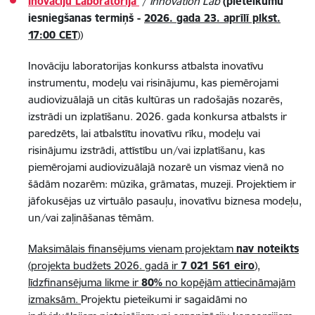
Inovāciju Laboratorija
/
Innovation Lab
(pieteikumu
iesniegšanas termiņš -
2026. gada 23. aprīlī plkst.
17:00 CET
))
Inovāciju laboratorijas konkurss atbalsta inovatīvu
instrumentu, modeļu vai risinājumu, kas piemērojami
audiovizuālajā un citās kultūras un radošajās nozarēs,
izstrādi un izplatīšanu. 2026. gada konkursa atbalsts ir
paredzēts, lai atbalstītu inovatīvu rīku, modeļu vai
risinājumu izstrādi, attīstību un/vai izplatīšanu, kas
piemērojami audiovizuālajā nozarē un vismaz vienā no
šādām nozarēm: mūzika, grāmatas, muzeji. Projektiem ir
jāfokusējas uz virtuālo pasauļu, inovatīvu biznesa modeļu,
un/vai zaļināšanas tēmām.
Maksimālais finansējums vienam projektam
nav noteikts
(projekta budžets 2026. gadā ir
7 021 561 eiro
),
līdzfinansējuma likme ir
80%
no kopējām attiecināmajām
izmaksām.
Projektu pieteikumi ir sagaidāmi no