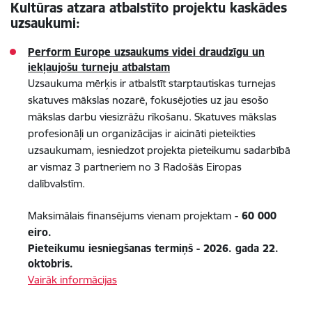
Kultūras atzara atbalstīto projektu kaskādes
uzsaukumi:
Perform Europe uzsaukums videi draudzīgu un
iekļaujošu turneju atbalstam
Uzsaukuma mērķis ir atbalstīt starptautiskas turnejas
skatuves mākslas nozarē, fokusējoties uz jau esošo
mākslas darbu viesizrāžu rīkošanu. Skatuves mākslas
profesionāļi un organizācijas ir aicināti pieteikties
uzsaukumam, iesniedzot projekta pieteikumu sadarbībā
ar vismaz 3 partneriem no 3 Radošās Eiropas
dalībvalstīm.
Maksimālais finansējums vienam projektam
- 60 000
eiro.
Pieteikumu iesniegšanas termiņš - 2026. gada 22.
oktobris.
Vairāk informācijas