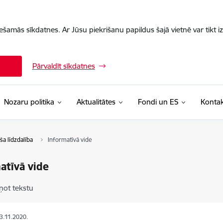
iešamās sīkdatnes. Ar Jūsu piekrišanu papildus šajā vietnē var tikt i
Pārvaldīt sīkdatnes
Nozaru politika
Aktualitātes
Fondi un ES
Kontak
ša līdzdalība
Informatīvā vide
atīvā vide
ņot tekstu
03.11.2020.