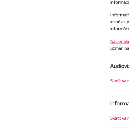
informāci
Informatī
iespējas 
informācij
Nacionālā
uzmanība 
Audiovi
Skatīt vai
Informā
Skatīt vai