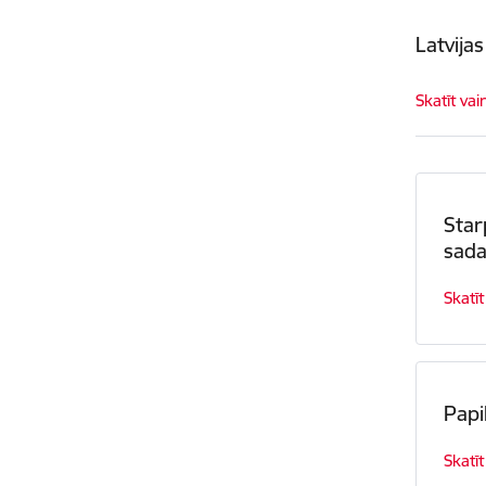
Latvija
Skatīt vai
Star
sada
Skatīt
Papi
Skatīt