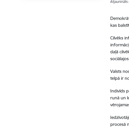
Atjaunināts
Demokrāti
kas balst
Cilvēks in
informāci
daļā cilv
sociālajos
Valsts no
telpā ir n
Indivīds p
runā un kl
vērojamas
Iedzīvotā
procesā n