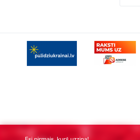
Esi pirmais, kurš uzzina!