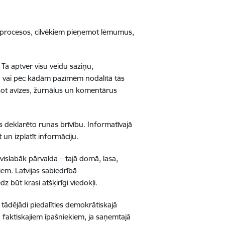
os procesos, cilvēkiem pieņemot lēmumus,
 Tā aptver visu veidu saziņu,
ā vai pēc kādām pazīmēm nodalītā tās
asot avīzes, žurnālus un komentārus
s deklarēto runas brīvību. Informatīvajā
 un izplatīt informāciju.
 vislabāk pārvalda – tajā domā, lasa,
iem. Latvijas sabiedrībā
būt krasi atšķirīgi viedokļi.
 tādējādi piedalīties demokrātiskajā
u faktiskajiem īpašniekiem, ja saņemtajā