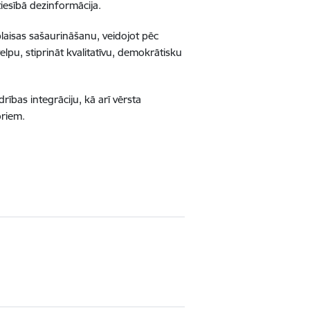
tiesībā dezinformācija.
laisas sašaurināšanu, veidojot pēc
lpu, stiprināt kvalitatīvu, demokrātisku
rības integrāciju, kā arī vērsta
oriem.