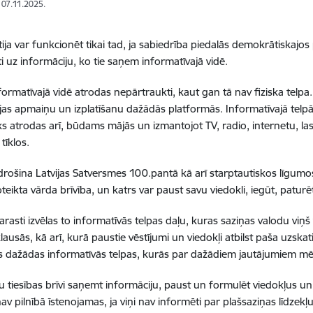
: 07.11.2025.
ja var funkcionēt tikai tad, ja sabiedrība piedalās demokrātiskaj
īti uz informāciju, ko tie saņem informatīvajā vidē.
formatīvajā vidē atrodas nepārtraukti, kaut gan tā nav fiziska telpa.
jas apmaiņu un izplatīšanu dažādās platformās. Informatīvajā telp
ēks atrodas arī, būdams mājās un izmantojot TV, radio, internetu, l
 tīklos.
drošina Latvijas Satversmes 100.pantā kā arī starptautiskos līgumo
oteikta vārda brīvība, un katrs var paust savu viedokli, iegūt, paturēt
arasti izvēlas to informatīvās telpas daļu, kuras saziņas valodu viņš
ausās, kā arī, kurā paustie vēstījumi un viedokļi atbilst paša uzskat
 dažādas informatīvās telpas, kurās par dažādiem jautājumiem mēdz 
ju tiesības brīvi saņemt informāciju, paust un formulēt viedokļus un
av pilnībā īstenojamas, ja viņi nav informēti par plašsaziņas līdzekļ