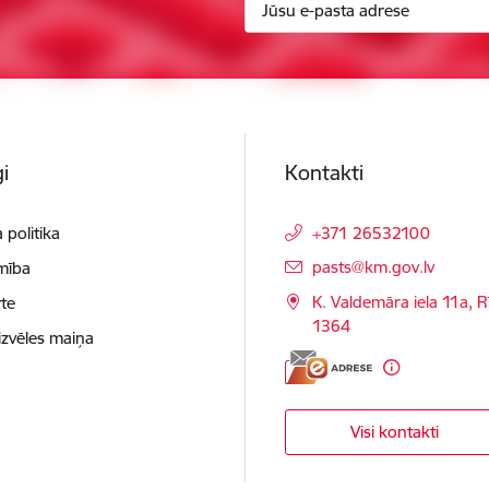
i
Kontakti
 politika
+371 26532100
E-pasts:
pasts@km.gov.lv
mība
K. Valdemāra iela 11a, R
te
1364
izvēles maiņa
Visi kontakti