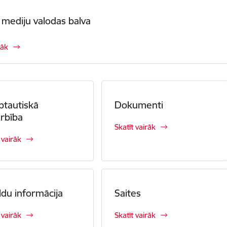
s mediju valodas balva
rāk
ptautiskā
Dokumenti
rbība
Skatīt vairāk
 vairāk
ldu informācija
Saites
 vairāk
Skatīt vairāk