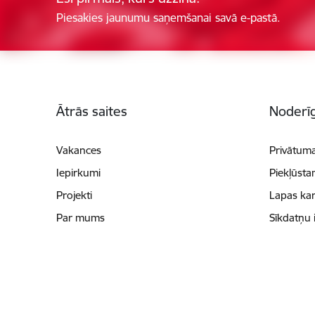
Piesakies jaunumu saņemšanai savā e-pastā.
Kājene
Ātrās saites
Noderīg
Vakances
Privātuma
Iepirkumi
Piekļūsta
Projekti
Lapas kar
Par mums
Sīkdatņu 