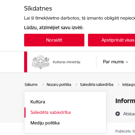
Pāriet uz lapas saturu
Sīkdatnes
Lai šī tīmekļvietne darbotos, tā izmanto obligāti nepiec
Lūdzu, atzīmējiet savu izvēli:
Noraidīt
Apstiprināt visas
Par mums
Sākums
Nozaru politika
Saliedēta sabiedrība
Iekļaujo
Inform
Kultūra
Saliedēta sabiedrība
Atska
Mediju politika
Publicēts: 