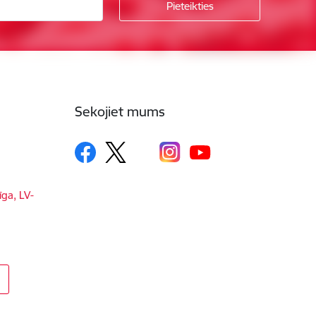
Sekojiet mums
īga, LV-