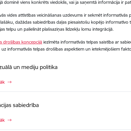
jā dominē viens konkrēts viedoklis, vai ja saņemtā informācija ir pa
vās vides attīstības veicināšanas uzdevums ir sekmēt informatīvās p
plašāku, dažādas sabiedrības daļas piesaistošu kopējo informatīvo te
as telpu un palielināt plašsaziņas līdzekļu lomu integrācijā.
s drošības koncepcijā
iezīmēta informatīvās telpas saistība ar sabied
uz informatīvās telpas drošības aspektiem un ietekmējošiem fakt
zuālā un mediju politika
rāk
cijas sabiedrība
rāk