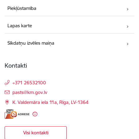
Piekļūstamība
Lapas karte
Sīkdatņu izvēles maiņa
Kontakti
+371 26532100
E-pasts:
pasts@km.gov.lv
K. Valdemāra iela 11a, Rīga, LV-1364
Visi kontakti