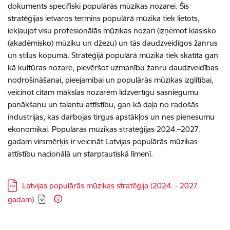
dokuments specifiski populārās mūzikas nozarei. Šīs
stratēģijas ietvaros termins populārā mūzika tiek lietots,
iekļaujot visu profesionālās mūzikas nozari (izņemot klasisko
(akadēmisko) mūziku un džezu) un tās daudzveidīgos žanrus
un stilus kopumā. Stratēģijā populārā mūzika tiek skatīta gan
kā kultūras nozare, pievēršot uzmanību žanru daudzveidības
nodrošināšanai, pieejamībai un populārās mūzikas izglītībai,
veicinot citām mākslas nozarēm līdzvērtīgu sasniegumu
panākšanu un talantu attīstību, gan kā daļa no radošās
industrijas, kas darbojas tirgus apstākļos un nes pienesumu
ekonomikai. Populārās mūzikas stratēģijas 2024.–2027.
gadam virsmērķis ir veicināt Latvijas populārās mūzikas
attīstību nacionālā un starptautiskā līmenī.
Lejupielādēt:
Latvijas populārās mūzikas stratēģija (2024. - 2027.
gadam)