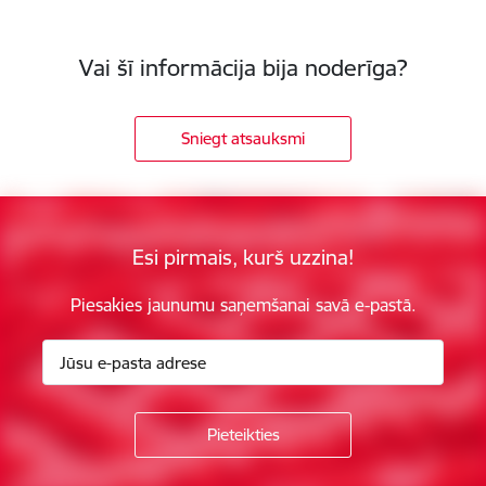
Vai šī informācija bija noderīga?
Sniegt atsauksmi
Esi pirmais, kurš uzzina!
Piesakies jaunumu saņemšanai savā e-pastā.