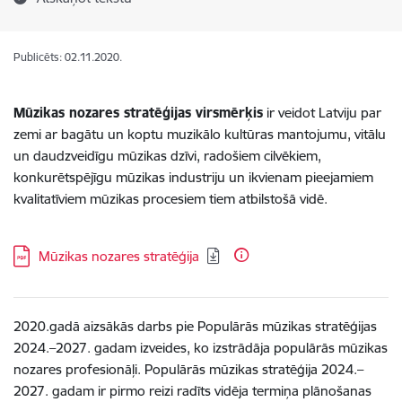
Publicēts: 02.11.2020.
Mūzikas nozares stratēģijas virsmērķis
ir veidot Latviju par
zemi ar bagātu un koptu muzikālo kultūras mantojumu, vitālu
un daudzveidīgu mūzikas dzīvi, radošiem cilvēkiem,
konkurētspējīgu mūzikas industriju un ikvienam pieejamiem
kvalitatīviem mūzikas procesiem tiem atbilstošā vidē.
Lejupielādēt:
Mūzikas nozares stratēģija
2020.gadā aizsākās darbs pie Populārās mūzikas stratēģijas
2024.–2027. gadam izveides, ko
izstrādāja populārās mūzikas
nozares profesionāļi.
Populārās mūzikas stratēģija 2024.–
2027. gadam ir pirmo reizi radīts vidēja termiņa plānošanas