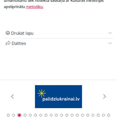
izmantošanu tiek noteikta saskaņā ar Kultūras ministrijas
apstiprinātu
metodiku
.
Drukāt lapu
Dalīties