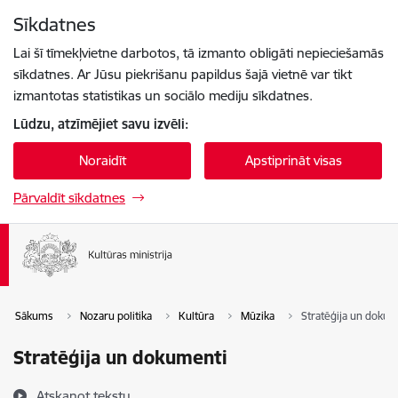
Pāriet uz lapas saturu
Sīkdatnes
Spied
lai meklētu
Enter
Lai šī tīmekļvietne darbotos, tā izmanto obligāti nepieciešamās
sīkdatnes. Ar Jūsu piekrišanu papildus šajā vietnē var tikt
izmantotas statistikas un sociālo mediju sīkdatnes.
Lūdzu, atzīmējiet savu izvēli:
Noraidīt
Apstiprināt visas
Pārvaldīt sīkdatnes
Sākums
Nozaru politika
Kultūra
Mūzika
Stratēģija un dokum
Stratēģija un dokumenti
Atskaņot tekstu