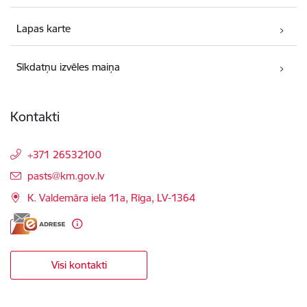
Lapas karte
Sīkdatņu izvēles maiņa
Kontakti
+371 26532100
E-pasts:
pasts@km.gov.lv
K. Valdemāra iela 11a, Rīga, LV-1364
Visi kontakti