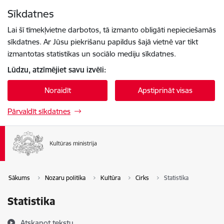
Pāriet uz lapas saturu
Sīkdatnes
Spied
lai meklētu
Enter
Lai šī tīmekļvietne darbotos, tā izmanto obligāti nepieciešamās
sīkdatnes. Ar Jūsu piekrišanu papildus šajā vietnē var tikt
izmantotas statistikas un sociālo mediju sīkdatnes.
Lūdzu, atzīmējiet savu izvēli:
Noraidīt
Apstiprināt visas
Pārvaldīt sīkdatnes
Sākums
Nozaru politika
Kultūra
Cirks
Statistika
Statistika
Atskaņot tekstu