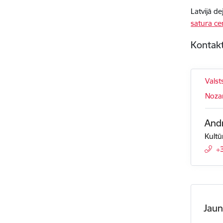
Latvijā d
satura ce
Kontakt
Valst
Nozar
Andr
Kultū
+
Jau