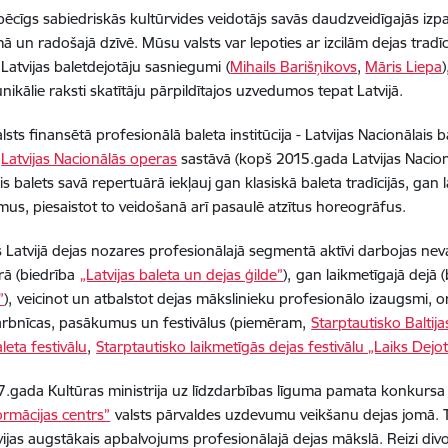
pēcīgs sabiedriskās kultūrvides veidotājs savās daudzveidīgajās izpau
 un radošajā dzīvē. Mūsu valsts var lepoties ar izcilām dejas tradīc
Latvijas baletdejotāju sasniegumi
(
Mihails Barišņikovs
,
Māris Liepa
)
unikālie raksti skatītāju pārpildītajos uzvedumos tepat Latvijā.
lsts finansētā profesionālā baleta institūcija - Latvijas Nacionālais
Latvijas Nacionālās operas
sastāvā (kopš 2015.gada Latvijas Nacionā
s balets savā repertuārā iekļauj gan klasiskā baleta tradīcijās, gan la
mus, piesaistot to veidošanā arī pasaulē atzītus horeogrāfus.
s Latvijā dejas nozares profesionālajā segmentā aktīvi darbojas neva
rā (biedrība
„Latvijas baleta un dejas ģilde”
),
gan laikmetīgajā dejā (
”
),
veicinot un atbalstot dejas mākslinieku profesionālo izaugsmi, 
rbnīcas, pasākumus un festivālus (piemēram,
Starptautisko Baltij
aleta festivālu
,
Starptautisko laikmetīgās dejas festivālu „Laiks Dejo
.gada Kultūras ministrija uz līdzdarbības līguma pamata konkursa k
ormācijas centrs”
valsts pārvaldes uzdevumu veikšanu dejas jomā. Tā
tvijas augstākais apbalvojums profesionālajā dejas mākslā. Reizi div