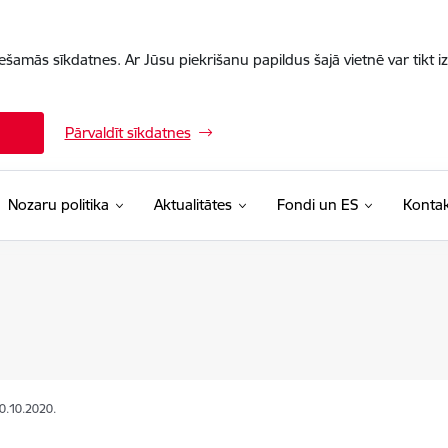
iešamās sīkdatnes. Ar Jūsu piekrišanu papildus šajā vietnē var tikt i
Pārvaldīt sīkdatnes
Nozaru politika
Aktualitātes
Fondi un ES
Kontak
30.10.2020.