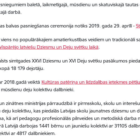
sasniegumiem baletā, laikmetīgajā, mūsdienu un skatuviskajā tautas
kajā darbā.
as balvas pasniegšanas ceremonija notiks 2019. gada 29. aprīlī -
S
rī viens no populārākajiem amatierkustības veidiem un tradicionāli 
Vispārējo latviešu Dziesmu un Deju svētku laikā
.
valsts simtgades XXVI Dziesmu un XVI Deju svētku pasākumos piedal
 kopā 18 179 dejotāju.
r 2018.gadā veiktā
Kultūras patēriņa un līdzdalības ietekmes pētī
i mūsdienu deju kolektīvu dalībnieki.
 un zinātnes ministrijas pārraudzībā ir pirmsskolu, skolu un interešu
deju kolektīvu, kas piedalās Latvijas skolu jaunatnes dziesmu un 
na, kā arī pedagogu profesionālās pilnveides un metodiskā darba 
rā Latvijā darbojas 1441 bērnu un jauniešu kolektīvi ar 31105 dalī
ektīvi ar 4817 dalībniekiem.