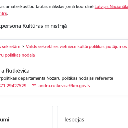
ejas amatierkustību tautas mākslas jomā koordinē
Latvijas Nacionāla
ntrs
.
persona Kultūras ministrijā
s sekretāre
Valsts sekretāres vietniece kultūrpolitikas jautājumos
u politikas nodaļa
a Rutkēviča
rpolitikas departamenta Nozaru politikas nodaļas referente
371 29427529
E-pasts:
andra.rutkevica@km.gov.lv
numi
Iespējas