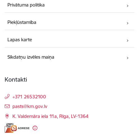
Privātuma politika
Piekļūstamība
Lapas karte
Sīkdatņu izvēles maiņa
Kontakti
+371 26532100
E-pasts:
pasts@km.gov.lv
K. Valdemāra iela 11a, Rīga, LV-1364