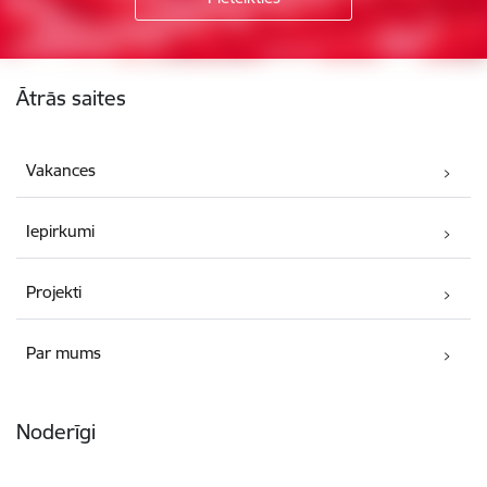
Kājene
Ātrās saites
Vakances
Iepirkumi
Projekti
Par mums
Noderīgi