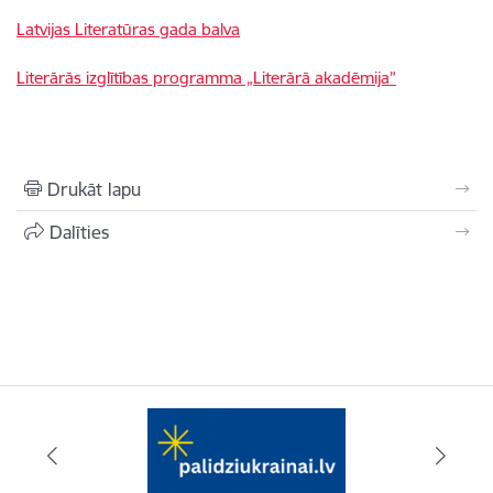
Latvijas Literatūras gada balva
Literārās izglītības programma „Literārā akadēmija”
Drukāt lapu
Dalīties