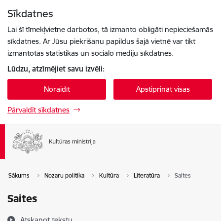
Pāriet uz lapas saturu
Sīkdatnes
Spied
lai meklētu
Enter
Lai šī tīmekļvietne darbotos, tā izmanto obligāti nepieciešamās
sīkdatnes. Ar Jūsu piekrišanu papildus šajā vietnē var tikt
izmantotas statistikas un sociālo mediju sīkdatnes.
Lūdzu, atzīmējiet savu izvēli:
Noraidīt
Apstiprināt visas
Pārvaldīt sīkdatnes
Sākums
Nozaru politika
Kultūra
Literatūra
Saites
Saites
Atskaņot tekstu