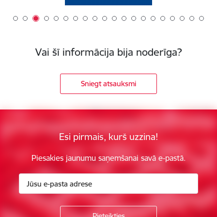
Vai šī informācija bija noderīga?
Sniegt atsauksmi
Esi pirmais, kurš uzzina!
Piesakies jaunumu saņemšanai savā e-pastā.