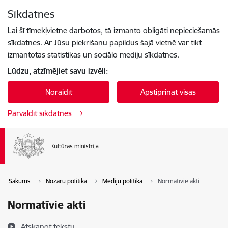
Pāriet uz lapas saturu
Sīkdatnes
Spied
lai meklētu
Enter
Lai šī tīmekļvietne darbotos, tā izmanto obligāti nepieciešamās
sīkdatnes. Ar Jūsu piekrišanu papildus šajā vietnē var tikt
izmantotas statistikas un sociālo mediju sīkdatnes.
Lūdzu, atzīmējiet savu izvēli:
Noraidīt
Apstiprināt visas
Pārvaldīt sīkdatnes
Sākums
Nozaru politika
Mediju politika
Normatīvie akti
Normatīvie akti
Atskaņot tekstu