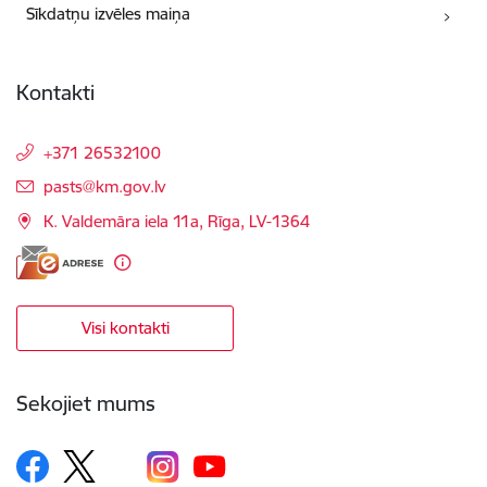
Sīkdatņu izvēles maiņa
Kontakti
+371 26532100
E-pasts:
pasts@km.gov.lv
K. Valdemāra iela 11a, Rīga, LV-1364
Visi kontakti
Sekojiet mums