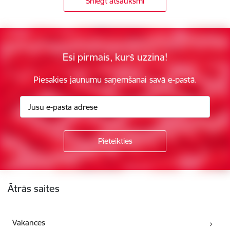
Sniegt atsauksmi
Esi pirmais, kurš uzzina!
Piesakies jaunumu saņemšanai savā e-pastā.
Kājene
Ātrās saites
Vakances