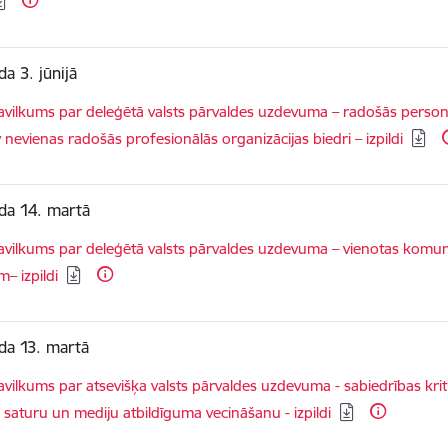
a 3. jūnijā
dēt:
vilkums par deleģētā valsts pārvaldes uzdevuma – radošās person
 nevienas radošās profesionālās organizācijas biedri – izpildi
da 14. martā
dēt:
vilkums par deleģētā valsts pārvaldes uzdevuma – vienotas komu
m– izpildi
da 13. martā
dēt:
vilkums par atsevišķa valsts pārvaldes uzdevuma - sabiedrības kri
 saturu un mediju atbildīguma vecināšanu - izpildi