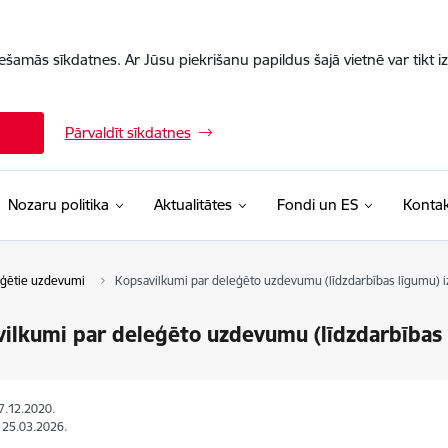
iešamās sīkdatnes. Ar Jūsu piekrišanu papildus šajā vietnē var tikt i
Pārvaldīt sīkdatnes
Nozaru politika
Aktualitātes
Fondi un ES
Kontak
ģētie uzdevumi
Kopsavilkumi par deleģēto uzdevumu (līdzdarbības līgumu) iz
ilkumi par deleģēto uzdevumu (līdzdarbības l
07.12.2020.
: 25.03.2026.