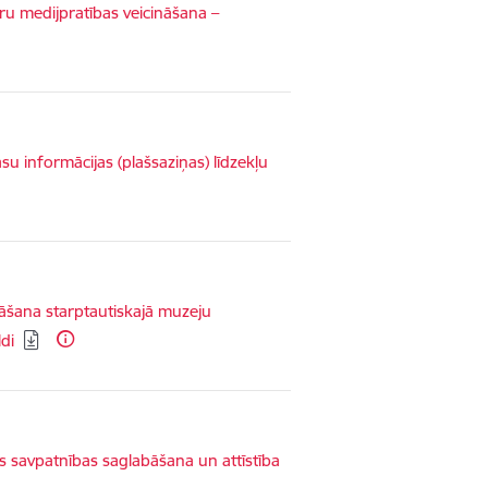
ru medijpratības veicināšana –
u informācijas (plašsaziņas) līdzekļu
nāšana starptautiskajā muzeju
ldi
 savpatnības saglabāšana un attīstība