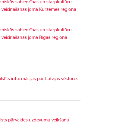
oniskās sabiedrības un starpkultūru
as veicināšanas jomā Kurzemes reģionā
oniskās sabiedrības un starpkultūru
s veicināšanas jomā Rīgas reģionā
tīts informācijas par Latvijas vēstures
alsts pārvaldes uzdevumu veikšanu