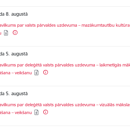
da 8. augustā
dēt:
vilkums par valsts pārvaldes uzdevuma – mazākumtautību kultūras
u
da 5. augustā
dēt:
vilkums par deleģētā valsts pārvaldes uzdevuma – laikmetīgās mā
āšana – veikšanu
da 5. augustā
dēt:
vilkums par deleģētā valsts pārvaldes uzdevuma – vizuālās mākslas
āšana – veikšanu