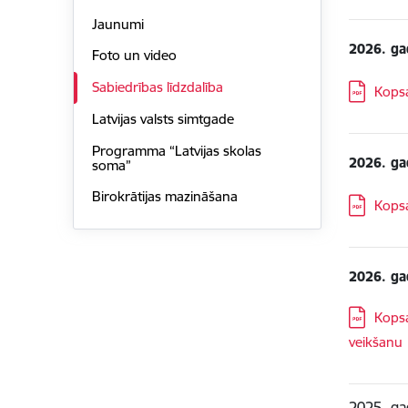
Jaunumi
2026. ga
Foto un video
Sabiedrības līdzdalība
Lejupielā
Kopsa
Latvijas valsts simtgade
Programma “Latvijas skolas
2026. ga
soma”
Birokrātijas mazināšana
Lejupielā
Kopsa
2026. ga
Lejupielā
Kopsa
veikšanu
2025. ga