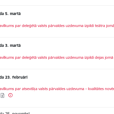
da 5. martā
dēt:
vilkums par deleģētā valsts pārvaldes uzdevuma izpildi teātra jom
da 3. martā
dēt:
vilkums par deleģētā valsts pārvaldes uzdevuma izpildi dejas jomā
da 23. februārī
dēt:
vilkums par atsevišķa valsts pārvaldes uzdevuma – kvalitātes novē
da 25. novembrī