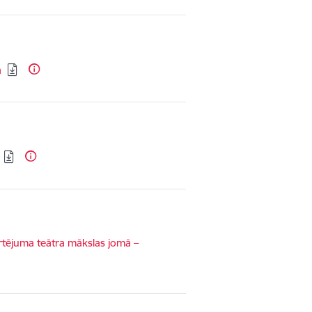
ā
rtējuma teātra mākslas jomā –