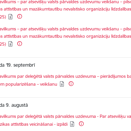
dēt:
vilkums – par atsevišķu valsts pārvaldes uzdevumu veikšanu – pils
s attīstības un mazākumtautību nevalstisko organizāciju līdzdalīb
25)
dēt:
vilkums – par atsevišķu valsts pārvaldes uzdevumu veikšanu – pils
s attīstības un mazākumtautību nevalstisko organizāciju līdzdalība
25)
da 19. septembrī
dēt:
vilkums par deleģētā valsts pārvaldes uzdevuma – pierādījumos bals
em popularizēšana – veikšanu
da 9. augustā
dēt:
vilkums par deleģētā valsts pārvaldes uzdevuma - Par atsevišķu v
kas attīstības veicināšanai - izpildi