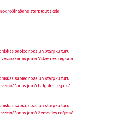
 nodrošināšana starptautiskajā
oniskās sabiedrības un starpkultūru
as veicināšanas jomā Vidzemes reģionā
oniskās sabiedrības un starpkultūru
s veicināšanas jomā Latgales reģionā
oniskās sabiedrības un starpkultūru
as veicināšanas jomā Zemgales reģionā