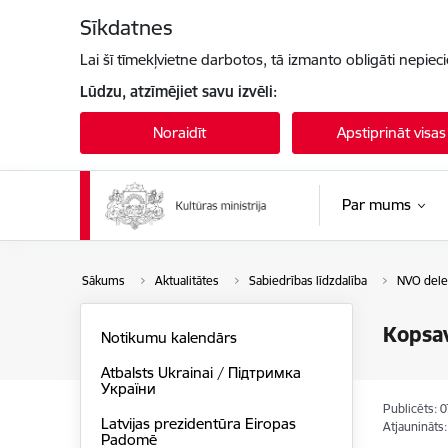
Pāriet uz lapas saturu
Sīkdatnes
Lai šī tīmekļvietne darbotos, tā izmanto obligāti nepiec
Lūdzu, atzīmējiet savu izvēli:
Noraidīt
Apstiprināt visas
Par mums
Sākums
Aktualitātes
Sabiedrības līdzdalība
NVO dele
Kopsav
Notikumu kalendārs
Atbalsts Ukrainai / Підтримка
України
Publicēts: 
Latvijas prezidentūra Eiropas
Atjaunināts
Padomē