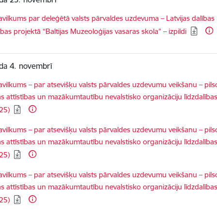
dēt:
vilkums par deleģētā valsts pārvaldes uzdevuma – Latvijas dalības
tības projektā “Baltijas Muzeoloģijas vasaras skola” – izpildi
da 4. novembrī
dēt:
vilkums – par atsevišķu valsts pārvaldes uzdevumu veikšanu – pils
s attīstības un mazākumtautību nevalstisko organizāciju līdzdalīb
25)
dēt:
vilkums – par atsevišķu valsts pārvaldes uzdevumu veikšanu – pils
s attīstības un mazākumtautību nevalstisko organizāciju līdzdalība
25)
dēt:
vilkums – par atsevišķu valsts pārvaldes uzdevumu veikšanu – pils
s attīstības un mazākumtautību nevalstisko organizāciju līdzdalīb
25)