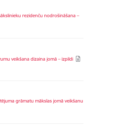
mākslinieku rezidenču nodrošināšana –
mu veikšana dizaina jomā – izpildi
ērtējuma grāmatu mākslas jomā veikšanu