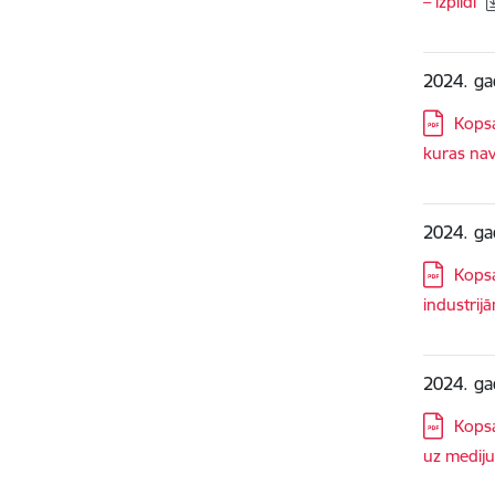
– izpildi
2024. gad
Lejupielā
Kopsa
kuras nav
2024. ga
Lejupielā
Kopsa
industrijā
2024. ga
Lejupielā
Kopsa
uz mediju