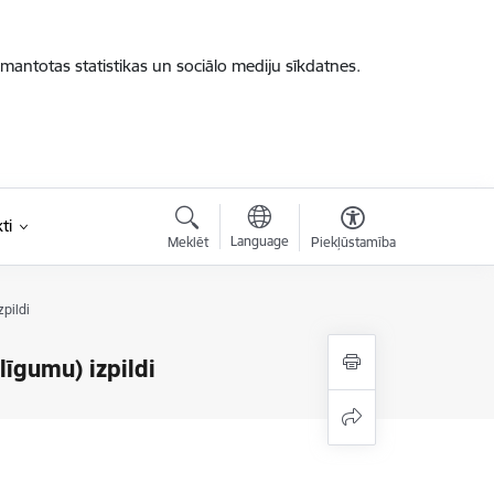
zmantotas statistikas un sociālo mediju sīkdatnes.
ti
Language
Meklēt
Piekļūstamība
pildi
īgumu) izpildi