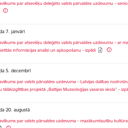
dēt:
vilkums par atsevišķu deleģēto valsts pārvaldes uzdevumu – senio
da 7. janvārī
dēt:
vilkums par atsevišķu deleģēto valsts pārvaldes uzdevumu – ar mas
aistītās informācijas analīzi un apkopošanu – izpildi
da 5. decembrī
dēt:
vilkums par valsts pārvaldes uzdevuma – Latvijas dalības nodroši
 tālākizglītības projektā „Baltijas Muzeoloģijas vasaras skola” – izpi
da 20. augustā
dēt:
vilkums par valsts pārvaldes uzdevuma – mazākumtautību kultūras