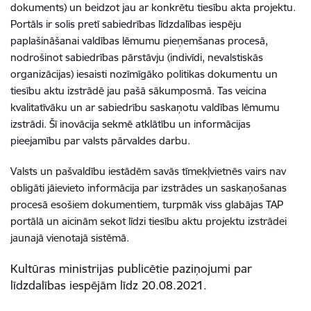
dokuments) un beidzot jau ar konkrētu tiesību akta projektu.
Portāls ir solis pretī sabiedrības līdzdalības iespēju
paplašināšanai valdības lēmumu pieņemšanas procesā,
nodrošinot sabiedrības pārstāvju (indivīdi, nevalstiskās
organizācijas) iesaisti nozīmīgāko politikas dokumentu un
tiesību aktu izstrādē jau pašā sākumposmā. Tas veicina
kvalitatīvāku un ar sabiedrību saskaņotu valdības lēmumu
izstrādi. Šī inovācija sekmē atklātību un informācijas
pieejamību par valsts pārvaldes darbu.
Valsts un pašvaldību iestādēm savās tīmekļvietnēs vairs nav
obligāti jāievieto informācija par izstrādes un saskaņošanas
procesā esošiem dokumentiem, turpmāk viss glabājas TAP
portālā un aicinām sekot līdzi tiesību aktu projektu izstrādei
jaunajā vienotajā sistēmā.
Kultūras ministrijas publicētie paziņojumi par
līdzdalības iespējām līdz 20.08.2021.