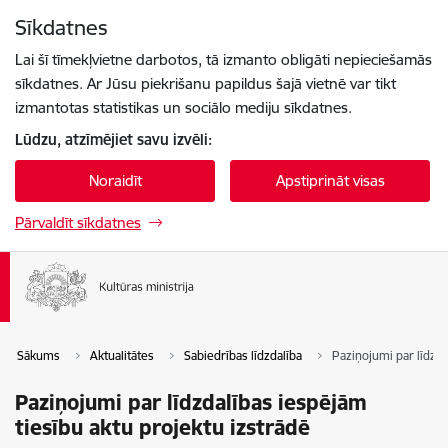
Pāriet uz lapas saturu
Sīkdatnes
Spied
lai meklētu
Enter
Lai šī tīmekļvietne darbotos, tā izmanto obligāti nepieciešamās
sīkdatnes. Ar Jūsu piekrišanu papildus šajā vietnē var tikt
izmantotas statistikas un sociālo mediju sīkdatnes.
Lūdzu, atzīmējiet savu izvēli:
Noraidīt
Apstiprināt visas
Pārvaldīt sīkdatnes
Sākums
Aktualitātes
Sabiedrības līdzdalība
Paziņojumi par līdzda
Paziņojumi par līdzdalības iespējām
tiesību aktu projektu izstrādē