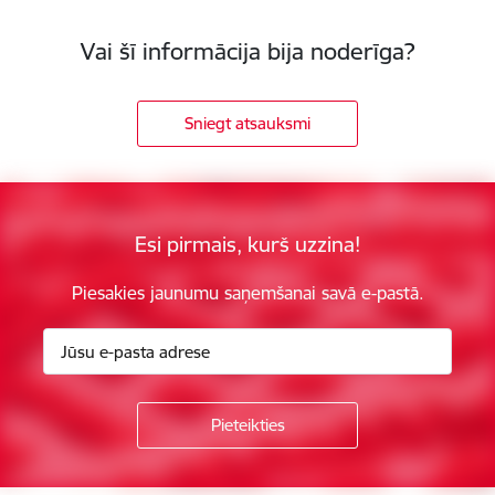
Vai šī informācija bija noderīga?
Sniegt atsauksmi
Esi pirmais, kurš uzzina!
Piesakies jaunumu saņemšanai savā e-pastā.