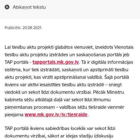
Atskaņot tekstu
Publicēts: 20.08.2021.
Lai tiesību aktu projekti glabātos vienuviet, izveidots Vienotais
tiesību aktu projektu izstrādes un saskaņošanas portāls jeb
TAP portāls -
tapportals.mk.gov.lv
.
Tā ir digitāla informācijas
sistēma, kur tiek izstrādāti, saskaņoti un apstiprināti tiesību
aktu projekti, kas virzīti apstiprināšanai valdībā. Šajā portālā
ikviens var aktīvi iesaistīties tiesību aktu izstrādē – sniegt
viedokli un sekot līdzi dokumentu virzībai. Pēcāk Ministru
kabineta sēžu atklātajā daļā var sekot līdzi lēmumu
pieņemšanas procesam – valdības sēžu tiešraide vienmēr
pieejama
www.mk.gov.lv/lv/tiesraide
.
TAP portālā ikviens sabiedrības loceklis var sekot līdzi
dokumentu virzībai, sākot ar idejas stadiju (diskusiju