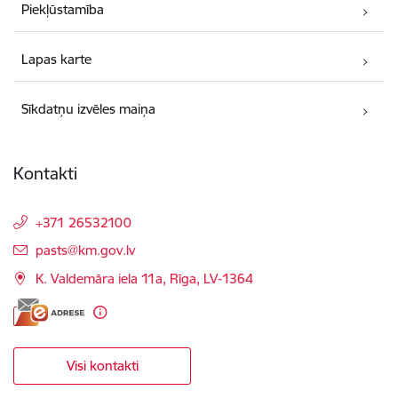
Piekļūstamība
Lapas karte
Sīkdatņu izvēles maiņa
Kontakti
+371 26532100
E-pasts:
pasts@km.gov.lv
K. Valdemāra iela 11a, Rīga, LV-1364
Visi kontakti