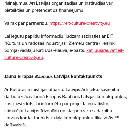
risinājumus. Arī Latvijas organizācijas un institūcijas var
pieteikties un pretendēt uz finansējumu.
Vairāk par partnerību:
https://eit-culture-creativity.eu
Lai iegūtu papildu informāciju, lūdzam sazināties ar EIT
“Kultūra un radošās industrijas" Ziemeļu centra (Helsinki,
Somija) vadītāju Kati Uusi-Rauva, e-pasts:
kati.uusirauva@eit-
culture-creativity.eu
.
Jaunā Eiropas
Bauhaus
Latvijas kontaktpunkts
Ar Kultūras ministrijas atbalstu Latvijas Arhitektu savienībā
darbu uzsācis Jaunā Eiropas Bauhaus Latvijas kontaktpunkts,
kas ir izveidots, lai informētu par projekta iniciatīvām,
stimulējot Latvijas līdzdalību un starpnozaru sadarbību.
Latvijas kontaktpunkts ir daļa kontaktpunktu tīkla visās ES
dalībvalstīs.