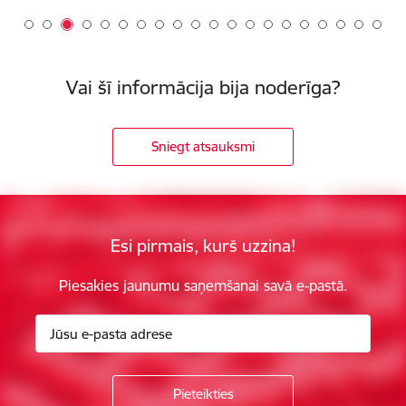
Vai šī informācija bija noderīga?
Sniegt atsauksmi
Esi pirmais, kurš uzzina!
Piesakies jaunumu saņemšanai savā e-pastā.