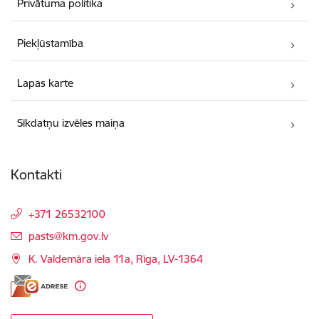
Privātuma politika
Piekļūstamība
Lapas karte
Sīkdatņu izvēles maiņa
Kontakti
+371 26532100
E-pasts:
pasts@km.gov.lv
K. Valdemāra iela 11a, Rīga, LV-1364