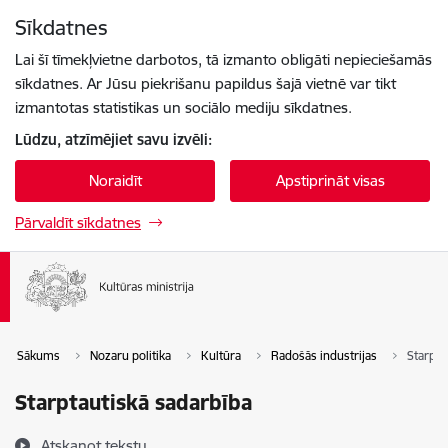
Pāriet uz lapas saturu
Sīkdatnes
Spied
lai meklētu
Enter
Lai šī tīmekļvietne darbotos, tā izmanto obligāti nepieciešamās
sīkdatnes. Ar Jūsu piekrišanu papildus šajā vietnē var tikt
izmantotas statistikas un sociālo mediju sīkdatnes.
Lūdzu, atzīmējiet savu izvēli:
Noraidīt
Apstiprināt visas
Pārvaldīt sīkdatnes
Sākums
Nozaru politika
Kultūra
Radošās industrijas
Starpta
Starptautiskā sadarbība
Atskaņot tekstu