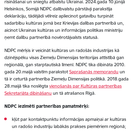
risināšanai un sniegtu atbalstu Ukrainai. 2024.gada 10.jūnijā
Helsinkos, Somijā NDPC dalībvalstu pārstāvji parakstīja
deklarāciju, tādējādi vēlreiz apliecinot gatavību turpināt
sadarbību kultūras jomā bez Krievijas dalības partnerībā un,
aicinot Ukrainas kultūras un informācijas politikas ministriju
ņemt dalību partnerībā novērotājvalsts statusā.
NDPC mērķis ir veicināt kultūras un radošās industrijas kā
dzinējspēku visas Ziemeļu Dimensijas teritorijas attīstībā gan
reģionālā, gan starptautiskā līmenī. NDPC tika dibināta 2010.
gada 20.maijā valstīm parakstot
Saprašanās memorandu
un
tā ir ceturtā partnerība Ziemeļu Dimensijas politikā. 2018.gada
28.maijā tika noslēgta
vienošanās par Kultūras partnerības
Sekretariāta dibināšanu
un tā atrašanos Rīgā.
NDPC iezīmēti partnerības pamatmērķi:
kļūt par kontaktpunktu informācijas apmaiņai ar kultūras
un radošo industriju labākās prakses piemēriem reģionā;