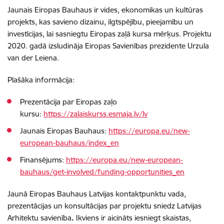
Jaunais Eiropas Bauhaus ir vides, ekonomikas un kultūras
projekts, kas savieno dizainu, ilgtspējību, pieejamību un
investīcijas, lai sasniegtu Eiropas zaļā kursa mērķus. Projektu
2020. gadā izsludināja Eiropas Savienības prezidente Urzula
van der Leiena.
Plašāka informācija:
Prezentācija par Eiropas zaļo
kursu:
https://zalaiskurss.esmaja.lv/lv
Jaunais Eiropas Bauhaus:
https://europa.eu/new-
european-bauhaus/index_en
Finansējums:
https://europa.eu/new-european-
bauhaus/get-involved/funding-opportunities_en
Jaunā Eiropas Bauhaus Latvijas kontaktpunktu vada,
prezentācijas un konsultācijas par projektu sniedz Latvijas
Arhitektu savienība
.
Ikviens ir aicināts iesniegt skaistas,