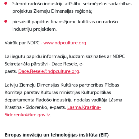
īstenot radošo industriju attīstību sekmējošus sadarbības
projektus Ziemeļu Dimensijas reģionā;
piesaistīt papildus finansējumu kultūras un radošo
industriju projektiem.
Vairāk par NDPC -
www.ndpculture.org
Lai iegūtu papildu informāciju, lūdzam sazināties ar NDPC
Sekretariāta pārstāvi - Dace Resele, e-
pasts:
Dace.Resele@ndpculture.org
.
Latviju Ziemeļu Dimensijas Kultūras partnerības Rīcības
Komitejā pārstāv Kultūras ministrijas Kultūrpolitikas
departamenta Radošo industriju nodaļas vadītāja Lāsma
Krastiņa - Sidorenko, e-pasts:
Lasma.Krastina-
Sidorenko@km.gov.lv
.
Eiropas inovāciju un tehnoloģijas institūta (EIT)