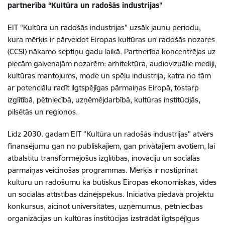
partnerība “Kultūra un radošās industrijas"
EIT “Kultūra un radošās industrijas" uzsāk jaunu periodu,
kura mērķis ir pārveidot Eiropas kultūras un radošās nozares
(CCSI) nākamo septiņu gadu laikā. Partnerība koncentrējas uz
piecām galvenajām nozarēm: arhitektūra, audiovizuālie mediji,
kultūras mantojums, mode un spēļu industrija, katra no tām
ar potenciālu radīt ilgtspējīgas pārmaiņas Eiropā, tostarp
izglītībā, pētniecībā, uzņēmējdarbībā, kultūras institūcijās,
pilsētās un reģionos.
Līdz 2030. gadam EIT “Kultūra un radošās industrijas" atvērs
finansējumu gan no publiskajiem, gan privātajiem avotiem, lai
atbalstītu transformējošus izglītības, inovāciju un sociālās
pārmaiņas veicinošas programmas. Mērķis ir nostiprināt
kultūru un radošumu kā būtiskus Eiropas ekonomiskās, vides
un sociālās attīstības dzinējspēkus. Iniciatīva piedāvā projektu
konkursus, aicinot universitātes, uzņēmumus, pētniecības
organizācijas un kultūras institūcijas izstrādāt ilgtspējīgus