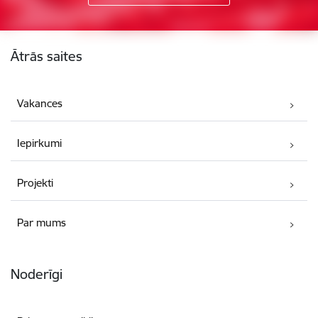
Kājene
Ātrās saites
Vakances
Iepirkumi
Projekti
Par mums
Noderīgi