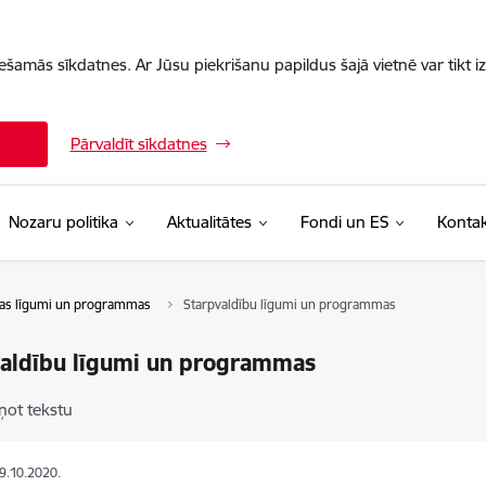
iešamās sīkdatnes. Ar Jūsu piekrišanu papildus šajā vietnē var tikt i
Pārvaldīt sīkdatnes
Nozaru politika
Aktualitātes
Fondi un ES
Kontak
as līgumi un programmas
Starpvaldību līgumi un programmas
aldību līgumi un programmas
ņot tekstu
29.10.2020.