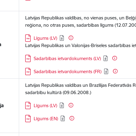
Latvijas Republikas valdības, no vienas puses, un Beļģ
reģiona, no otras puses, sadarbības līgums (12.07.20
Lejupielādēt:
Līgums (LV)
a
Latvijas Republikas un Valonijas-Briseles sadarbības 
Lejupielādēt:
Sadarbības ietvardokuments (LV)
Lejupielādēt:
Sadarbības ietvardokuments (FR)
Latvijas Republikas valdības un Brazīlijas Federatīvās 
sadarbību kultūrā (09.06.2008.)
Lejupielādēt:
ja
Līgums (LV)
Lejupielādēt:
Līgums (EN)