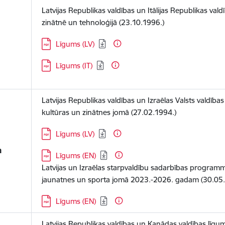
Latvijas Republikas valdības un Itālijas Republikas val
zinātnē un tehnoloģijā (23.10.1996.)
Lejupielādēt:
Līgums (LV)
Lejupielādēt:
Līgums (IT)
Latvijas Republikas valdības un Izraēlas Valsts valdība
kultūras un zinātnes jomā (27.02.1994.)
Lejupielādēt:
Līgums (LV)
a
Lejupielādēt:
Līgums (EN)
Latvijas un Izraēlas starpvaldību sadarbības programma 
jaunatnes un sporta jomā 2023.-2026. gadam (30.05
Lejupielādēt:
Līgums (EN)
Latvijas Republikas valdības un Kanādas valdības līg