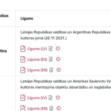
bības
Līgums
Latvijas Republikas valdības un Argentīnas Republikas
kultūras jomā (26.11.2021.)
Lejupielādēt:
Līgums (LV)
tīna
Lejupielādēt:
Līgums (ES)
Lejupielādēt:
Līgums (EN)
Latvijas Republikas valdības un Amerikas Savienoto Va
kultūras mantojuma objektu aizsardzību un saglabāša
Lejupielādēt:
Līgums (LV)
Lejupielādēt:
Līgums (EN)