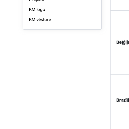
KM logo
KM vēsture
Beļģij
Brazīli