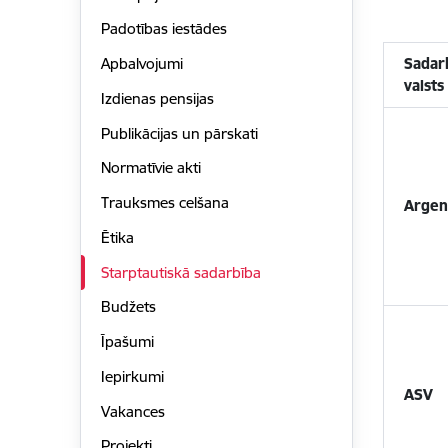
Padotības iestādes
Sadar
Apbalvojumi
valsts
Izdienas pensijas
Publikācijas un pārskati
Normatīvie akti
Trauksmes celšana
Argen
Ētika
Starptautiskā sadarbība
Budžets
Īpašumi
Iepirkumi
ASV
Vakances
Projekti