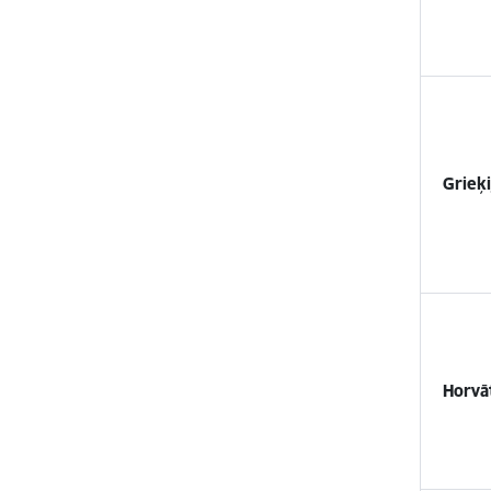
Grieķi
Horvāt