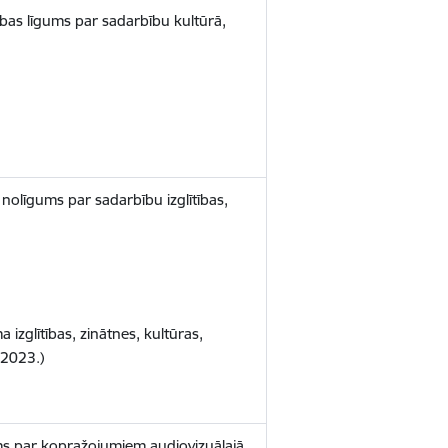
dības līgums par sadarbību kultūrā,
s nolīgums par sadarbību izglītības,
izglītības, zinātnes, kultūras,
.2023.)
ums par kopražojumiem audiovizuālajā