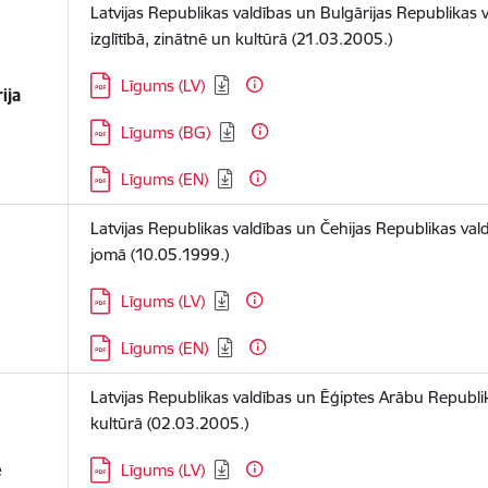
Latvijas Republikas valdības un Bulgārijas Republikas 
izglītībā, zinātnē un kultūrā (21.03.2005.)
Lejupielādēt:
Līgums (LV)
ija
Lejupielādēt:
Līgums (BG)
Lejupielādēt:
Līgums (EN)
Latvijas Republikas valdības un Čehijas Republikas val
jomā (10.05.1999.)
Lejupielādēt:
Līgums (LV)
Lejupielādēt:
Līgums (EN)
Latvijas Republikas valdības un Ēģiptes Arābu Republi
kultūrā (02.03.2005.)
Lejupielādēt:
e
Līgums (LV)