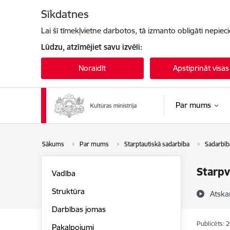
Pāriet uz lapas saturu
Sīkdatnes
Lai šī tīmekļvietne darbotos, tā izmanto obligāti nepiec
Lūdzu, atzīmējiet savu izvēli:
Noraidīt
Apstiprināt visas
Par mums
Sākums
Par mums
Starptautiskā sadarbība
Sadarbīb
Starpv
Vadība
Struktūra
Atska
Darbības jomas
Publicēts: 
Pakalpojumi