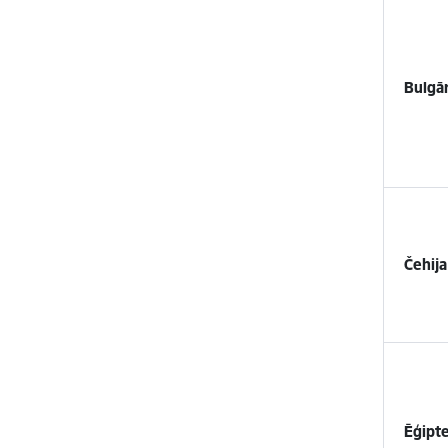
Bulgār
Čehija
Ēģipt