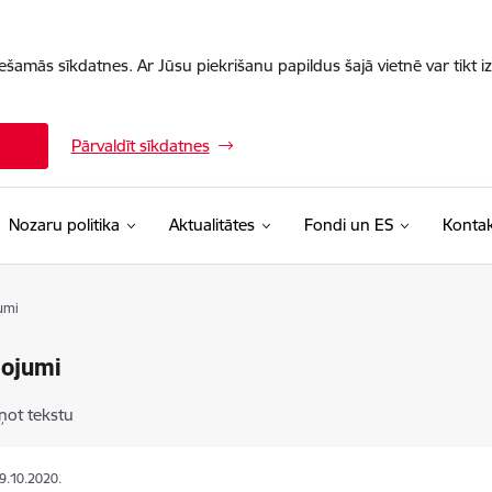
iešamās sīkdatnes. Ar Jūsu piekrišanu papildus šajā vietnē var tikt i
Pārvaldīt sīkdatnes
Nozaru politika
Aktualitātes
Fondi un ES
Kontak
umi
pojumi
ņot tekstu
29.10.2020.