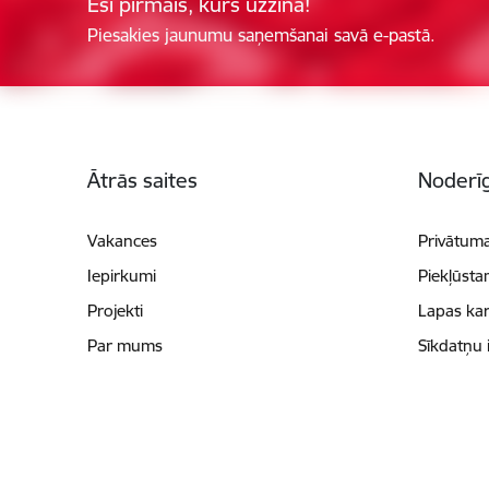
Esi pirmais, kurš uzzina!
Piesakies jaunumu saņemšanai savā e-pastā.
Kājene
Ātrās saites
Noderīg
Vakances
Privātuma
Iepirkumi
Piekļūsta
Projekti
Lapas kar
Par mums
Sīkdatņu 