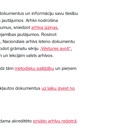
vā dokumentus un informāciju savu tiesību
es jautājumos. Arhīvi nodrošina
sījumus, sniedzot
arhīva izziņas
,
ejamības jautājumos. Rosinot
, Nacionālais arhīvs īsteno dokumentu
odot grāmatu sēriju
„Vēstures avoti”
,
 un lekcijām valsts arhīvos.
iedz tām
metodisku palīdzību
un pieņem
 iekļautos dokumentus
uz laiku izvest no
odama akreditēto
privāto arhīvu reģistrā
.