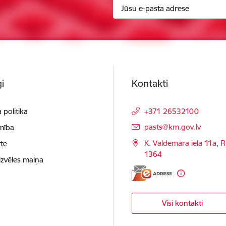
i
Kontakti
 politika
+371 26532100
E-pasts:
pasts@km.gov.lv
mība
K. Valdemāra iela 11a, R
te
1364
izvēles maiņa
Visi kontakti