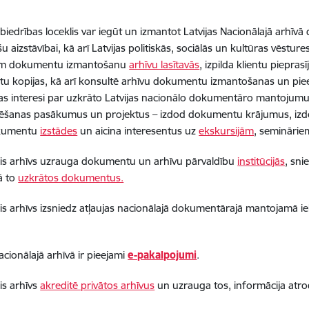
abiedrības loceklis var iegūt un izmantot Latvijas Nacionālajā arhī
u aizstāvībai, kā arī Latvijas politiskās, sociālās un kultūras vēstur
em dokumentu izmantošanu
arhīvu lasītavās
, izpilda klientu piepra
 kopijas, kā arī konsultē arhīvu dokumentu izmantošanas un pie
as interesi par uzkrāto Latvijas nacionālo dokumentāro mantojumu
zēšanas pasākumus un projektus – izdod dokumentu krājumus, izd
okumentu
izstādes
un aicina interesentus uz
ekskursijām
, semināriem
is arhīvs uzrauga dokumentu un arhīvu pārvaldību
institūcijās
, sn
ā to
uzkrātos dokumentus.
is arhīvs izsniedz atļaujas nacionālajā dokumentārajā mantojamā
acionālajā arhīvā ir pieejami
e-pakalpojumi
.
is arhīvs
akreditē privātos arhīvus
un uzrauga tos, informācija atr