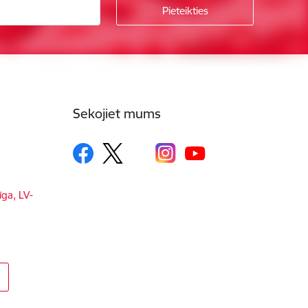
Sekojiet mums
īga, LV-