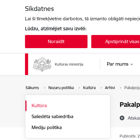
Pāriet uz lapas saturu
Sīkdatnes
Lai šī tīmekļvietne darbotos, tā izmanto obligāti nepiec
Lūdzu, atzīmējiet savu izvēli:
Noraidīt
Apstiprināt visas
Par mums
Sākums
Nozaru politika
Kultūra
Arhīvi
Pakalpoj
Pakal
Kultūra
Saliedēta sabiedrība
Atska
Mediju politika
Publicēts: 