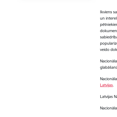
Ikviens s
un intereš
pētnieki
dokumentu
sabiedrīb
populari
veido d
Nacionāla
glabāšan
Nacionāla
Latvijas
.
Latvijas N
Nacionāla