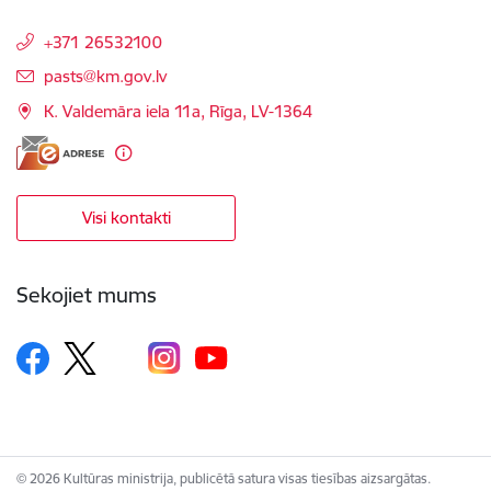
+371 26532100
E-pasts:
pasts@km.gov.lv
K. Valdemāra iela 11a, Rīga, LV-1364
Visi kontakti
Sekojiet mums
© 2026 Kultūras ministrija, publicētā satura visas tiesības aizsargātas.