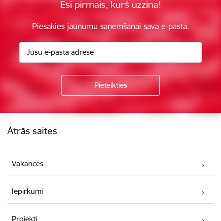
Esi pirmais, kurš uzzina!
Piesakies jaunumu saņemšanai savā e-pastā.
Kājene
Ātrās saites
Vakances
Iepirkumi
Projekti