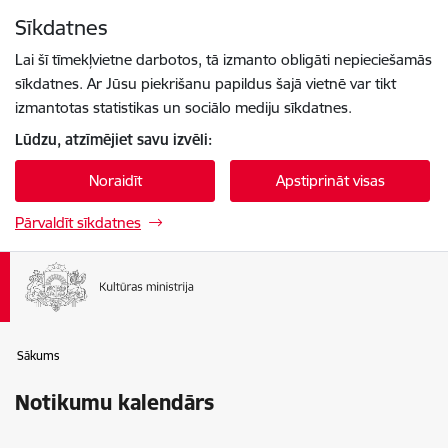
Pāriet uz lapas saturu
Sīkdatnes
Spied
lai meklētu
Enter
Lai šī tīmekļvietne darbotos, tā izmanto obligāti nepieciešamās
sīkdatnes. Ar Jūsu piekrišanu papildus šajā vietnē var tikt
izmantotas statistikas un sociālo mediju sīkdatnes.
Lūdzu, atzīmējiet savu izvēli:
Noraidīt
Apstiprināt visas
Pārvaldīt sīkdatnes
Sākums
Notikumu kalendārs