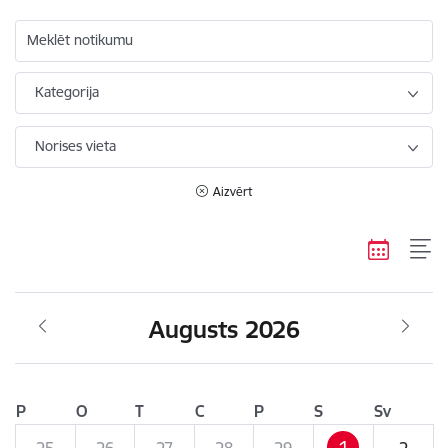
Meklēt notikumu
Kategorija
Norises vieta
Aizvērt
Augusts 2026
P
O
T
C
P
S
Sv
1
25
26
27
28
29
2