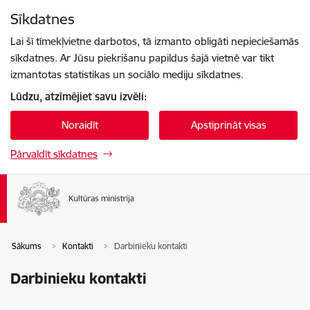
Pāriet uz lapas saturu
Sīkdatnes
Spied
lai meklētu
Enter
Lai šī tīmekļvietne darbotos, tā izmanto obligāti nepieciešamās
sīkdatnes. Ar Jūsu piekrišanu papildus šajā vietnē var tikt
izmantotas statistikas un sociālo mediju sīkdatnes.
Lūdzu, atzīmējiet savu izvēli:
Noraidīt
Apstiprināt visas
Pārvaldīt sīkdatnes
Sākums
Kontakti
Darbinieku kontakti
Darbinieku kontakti