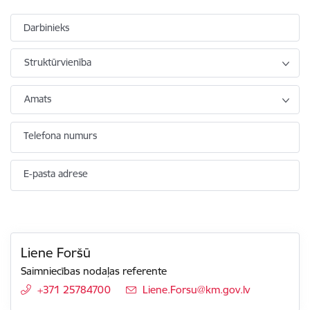
Darbinieks
Struktūrvienība
Amats
Telefona numurs
E-pasta adrese
Liene Foršū
Saimniecības nodaļas referente
+371 25784700
E-pasts:
Liene.Forsu@km.gov.lv