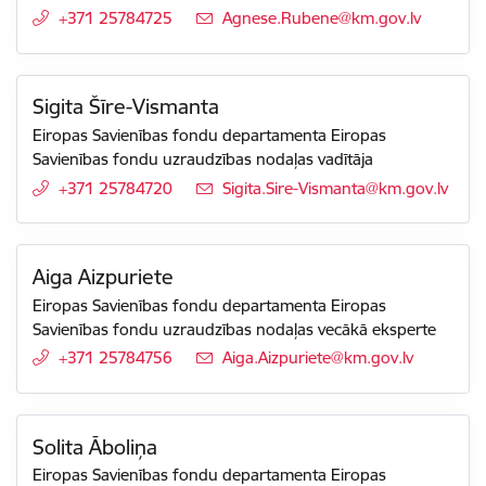
+371 25784725
E-pasts:
Agnese.Rubene@km.gov.lv
Sigita Šīre-Vismanta
Eiropas Savienības fondu departamenta Eiropas
Savienības fondu uzraudzības nodaļas vadītāja
+371 25784720
E-pasts:
Sigita.Sire-Vismanta@km.gov.lv
Aiga Aizpuriete
Eiropas Savienības fondu departamenta Eiropas
Savienības fondu uzraudzības nodaļas vecākā eksperte
+371 25784756
E-pasts:
Aiga.Aizpuriete@km.gov.lv
Solita Āboliņa
Eiropas Savienības fondu departamenta Eiropas