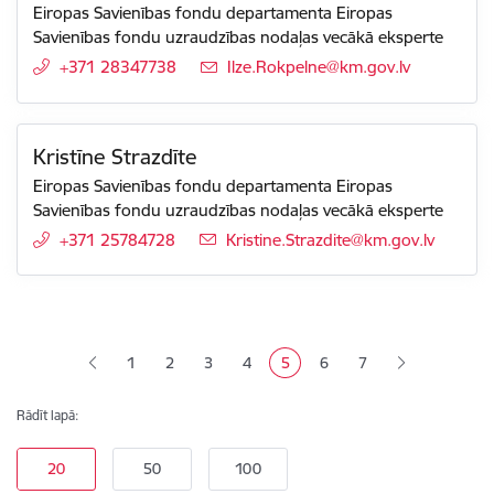
Eiropas Savienības fondu departamenta Eiropas
Savienības fondu uzraudzības nodaļas vecākā eksperte
+371 28347738
E-pasts:
Ilze.Rokpelne@km.gov.lv
Kristīne Strazdīte
Eiropas Savienības fondu departamenta Eiropas
Savienības fondu uzraudzības nodaļas vecākā eksperte
+371 25784728
E-pasts:
Kristine.Strazdite@km.gov.lv
Lapošana
1
2
3
4
5
6
7
Lapa
Lapa
Lapa
Pašreizējā lapa
Lapa
Lapa
Rādīt lapā: