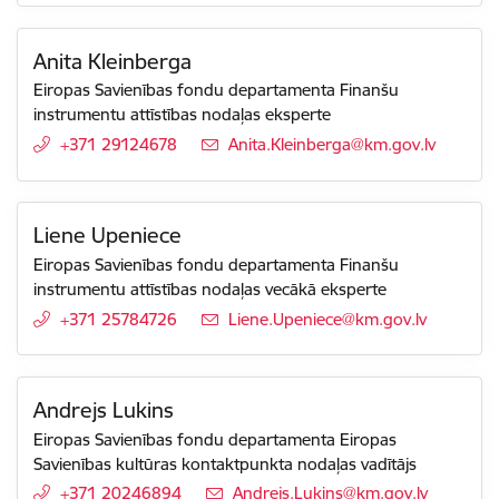
Anita Kleinberga
Eiropas Savienības fondu departamenta Finanšu
instrumentu attīstības nodaļas eksperte
+371 29124678
E-pasts:
Anita.Kleinberga@km.gov.lv
Liene Upeniece
Eiropas Savienības fondu departamenta Finanšu
instrumentu attīstības nodaļas vecākā eksperte
+371 25784726
E-pasts:
Liene.Upeniece@km.gov.lv
Andrejs Lukins
Eiropas Savienības fondu departamenta Eiropas
Savienības kultūras kontaktpunkta nodaļas vadītājs
+371 20246894
E-pasts:
Andrejs.Lukins@km.gov.lv