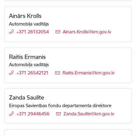
Ainārs Krolls
Automobiļa vadītājs
+371 26132054
E-pasts:
Ainars.Krolls@km.gov.lv
Raitis Ermanis
Automobiļa vadītājs
+371 26542121
E-pasts:
Raitis.Ermanis@km.gov.lv
Zanda Saulīte
Eiropas Savienības fondu departamenta direktore
+371 29446456
E-pasts:
Zanda.Saulite@km.gov.lv