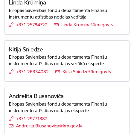
Linda Krūmiņa
Eiropas Savienības fondu departamenta Finanšu
instrumentu attīstības nodaļas vadītāja
+371 25784722
E-pasts:
Linda.Krumina@km.gov.lv
Kitija Sniedze
Eiropas Savienības fondu departamenta Finanšu
instrumentu attīstības nodaļas vecākā eksperte
+371 26334082
E-pasts:
Kitija.Sniedze@km.gov.lv
Andrelita Blusanoviča
Eiropas Savienības fondu departamenta Finanšu
instrumentu attīstības nodaļas eksperte
+371 29771882
E-pasts:
Andrelita.Blusanovica@km.gov.lv