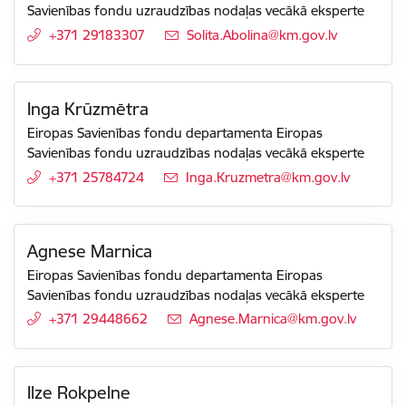
Savienības fondu uzraudzības nodaļas vecākā eksperte
+371 29183307
E-pasts:
Solita.Abolina@km.gov.lv
Inga Krūzmētra
Eiropas Savienības fondu departamenta Eiropas
Savienības fondu uzraudzības nodaļas vecākā eksperte
+371 25784724
E-pasts:
Inga.Kruzmetra@km.gov.lv
Agnese Marnica
Eiropas Savienības fondu departamenta Eiropas
Savienības fondu uzraudzības nodaļas vecākā eksperte
+371 29448662
E-pasts:
Agnese.Marnica@km.gov.lv
Ilze Rokpelne