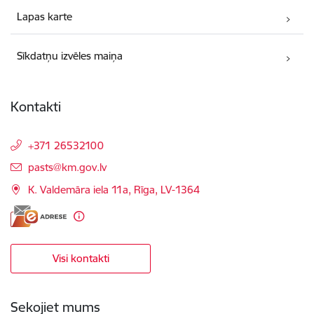
Lapas karte
Sīkdatņu izvēles maiņa
Kontakti
+371 26532100
E-pasts:
pasts@km.gov.lv
K. Valdemāra iela 11a, Rīga, LV-1364
Visi kontakti
Sekojiet mums