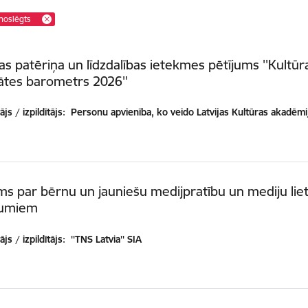
noslēgts
as patēriņa un līdzdalības ietekmes pētījums ''Kultūr
tātes barometrs 2026''
js / izpildītājs:
Personu apvienība, ko veido Latvijas Kultūras akadēmi
ms par bērnu un jauniešu medijpratību un mediju lie
dumiem
js / izpildītājs:
''TNS Latvia'' SIA