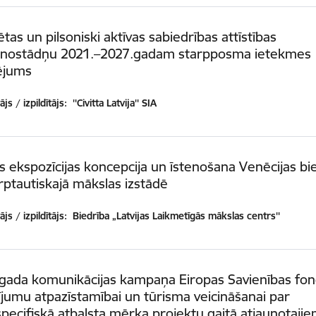
ētas un pilsoniski aktīvas sabiedrības attīstības
nostādņu 2021.–2027.gadam starpposma ietekmes
ējums
js / izpildītājs:
''Civitta Latvija'' SIA
as ekspozīcijas koncepcija un īstenošana Venēcijas bi
rptautiskajā mākslas izstādē
js / izpildītājs:
Biedrība „Latvijas Laikmetīgās mākslas centrs''
 gada komunikācijas kampaņa Eiropas Savienības fo
ījumu atpazīstamībai un tūrisma veicināšanai par
specifiskā atbalsta mērķa projektu gaitā atjaunotaji