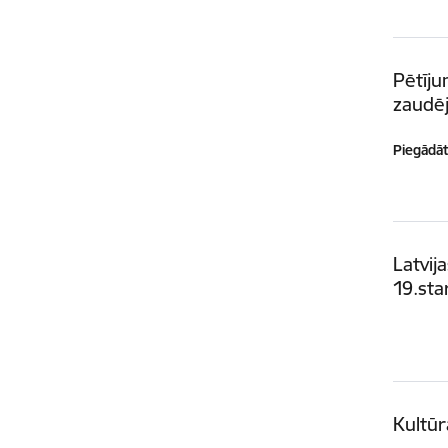
Pētīju
zaudē
Piegādātā
Latvij
19.sta
Kultūr