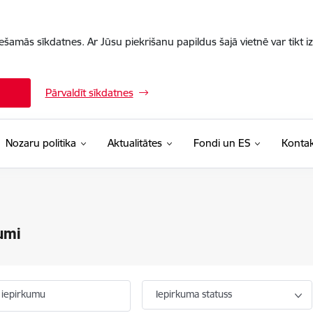
iešamās sīkdatnes. Ar Jūsu piekrišanu papildus šajā vietnē var tikt i
Pārvaldīt sīkdatnes
Nozaru politika
Aktualitātes
Fondi un ES
Kontak
umi
 iepirkumu
Iepirkuma statuss