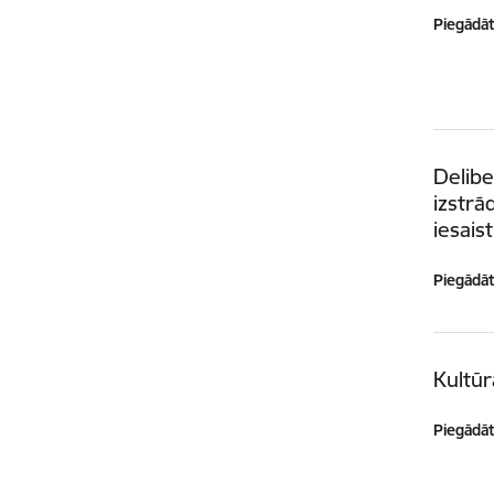
Piegādātā
Delibe
izstrā
iesais
Piegādātā
Kultūr
Piegādātā