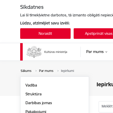
Pāriet uz lapas saturu
Sīkdatnes
Lai šī tīmekļvietne darbotos, tā izmanto obligāti nepiec
Lūdzu, atzīmējiet savu izvēli:
Noraidīt
Apstiprināt visas
Par mums
Sākums
Par mums
Iepirkumi
Iepirk
Vadība
Struktūra
Darbības jomas
Meklēt
Pakalpojumi