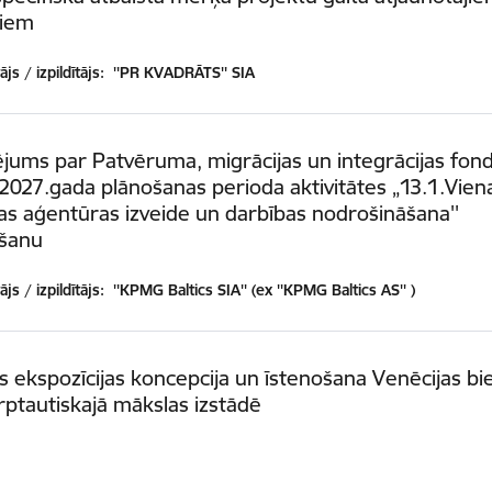
tiem
js / izpildītājs:
''PR KVADRĀTS'' SIA
ējums par Patvēruma, migrācijas un integrācijas fon
2027.gada plānošanas perioda aktivitātes „13.1.Vien
as aģentūras izveide un darbības nodrošināšana''
ošanu
js / izpildītājs:
''KPMG Baltics SIA'' (ex ''KPMG Baltics AS'' )
as ekspozīcijas koncepcija un īstenošana Venēcijas bi
rptautiskajā mākslas izstādē