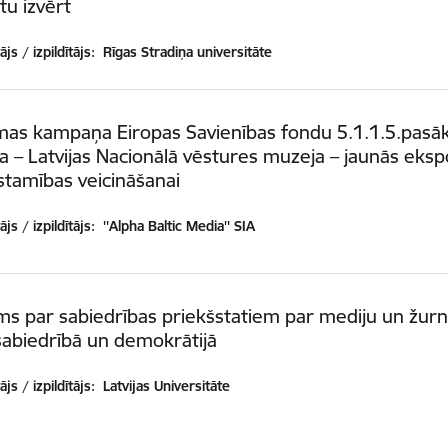
tu izvērt
js / izpildītājs:
Rīgas Stradiņa universitāte
mas kampaņa Eiropas Savienības fondu 5.1.1.5.pas
a – Latvijas Nacionālā vēstures muzeja – jaunās ekspo
stamības veicināšanai
js / izpildītājs:
''Alpha Baltic Media'' SIA
ms par sabiedrības priekšstatiem par mediju un žurn
abiedrībā un demokrātijā
js / izpildītājs:
Latvijas Universitāte