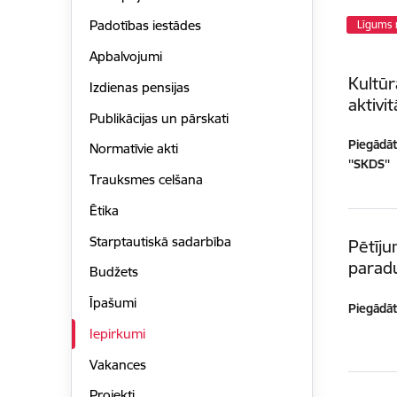
Padotības iestādes
Līgums 
Apbalvojumi
Kultūr
Izdienas pensijas
aktivi
Publikācijas un pārskati
Piegādātā
Normatīvie akti
''SKDS''
Trauksmes celšana
Ētika
Starptautiskā sadarbība
Pētīju
para
Budžets
Īpašumi
Piegādātā
Iepirkumi
Vakances
Projekti