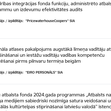
rības integrācijas fonda funkciju, administrēto atbal
ammu un izdevumu efektivitātes audits
js / izpildītājs:
''PricewaterhouseCoopers'' SIA
āla atlases pakalpojums augstākā līmeņa vadītāju at
ināšanai un iestāžu vadītāju vadības kompetenču
ēšanai pirms pilnvaru termiņa beigām
js / izpildītājs:
''EIRO PERSONĀLS'' SIA
 atbalsta fonda 2024.gada programmas „Atbalsts na
 medijiem sabiedriski nozīmīga satura veidošanai 
ālās kultūrtelpas stiprināšanai latviešu valodā'' īsten