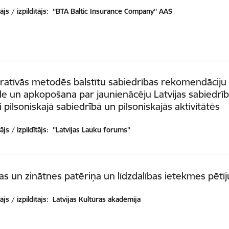
js / izpildītājs:
''BTA Baltic Insurance Company'' AAS
ratīvās metodēs balstītu sabiedrības rekomendāciju
de un apkopošana par jaunienācēju Latvijas sabiedrī
ti pilsoniskajā sabiedrībā un pilsoniskajās aktivitātēs
js / izpildītājs:
''Latvijas Lauku forums''
as un zinātnes patēriņa un līdzdalības ietekmes pētī
js / izpildītājs:
Latvijas Kultūras akadēmija