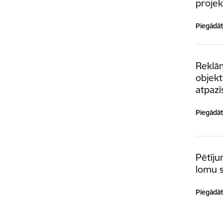
projek
Piegādātā
Reklā
objekt
atpazī
Piegādātā
Pētīju
lomu s
Piegādātā