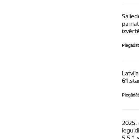
Salied
pamat
izvērt
Piegādātā
Latvij
61.sta
Piegādātā
2025.
ieguld
5.5.1.