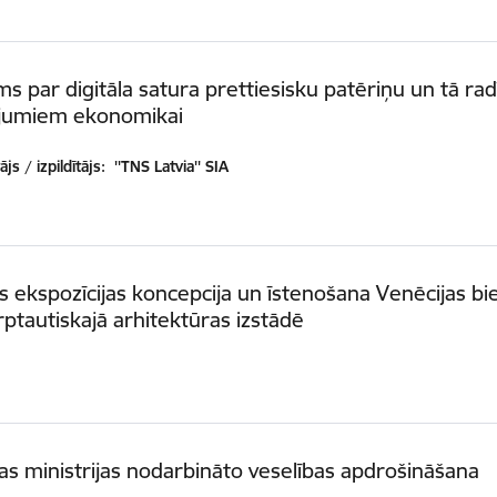
ms par digitāla satura prettiesisku patēriņu un tā rad
jumiem ekonomikai
js / izpildītājs:
''TNS Latvia'' SIA
as ekspozīcijas koncepcija un īstenošana Venēcijas bi
rptautiskajā arhitektūras izstādē
as ministrijas nodarbināto veselības apdrošināšana