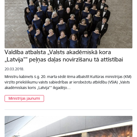
Valdība atbalsta „Valsts akadēmiskā kora
„Latvija”” peļņas daļas novirzīšanu tā attīstībai
20.03.2018.
Ministru kabinets š.g. 20. marta sēdē lēma atbalstīt Kultūras ministrijas (KM)
virzīto priekšlikumu valsts sabiedrības ar ierobežotu atbildību (VSIA) „Valsts
akadēmiskais koris „Latvija”” ikgadējo…
Ministrijas jaunumi