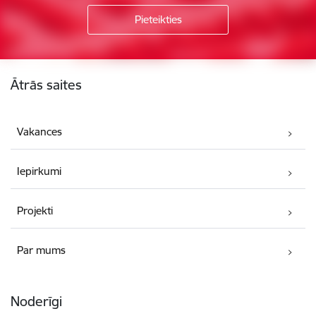
Kājene
Ātrās saites
Vakances
Iepirkumi
Projekti
Par mums
Noderīgi