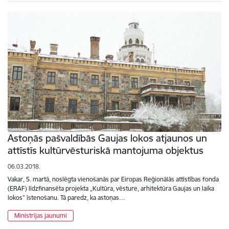
Astoņās pašvaldībās Gaujas lokos atjaunos un
attīstīs kultūrvēsturiskā mantojuma objektus
06.03.2018.
Vakar, 5. martā, noslēgta vienošanās par Eiropas Reģionālās attīstības fonda
(ERAF) līdzfinansēta projekta „Kultūra, vēsture, arhitektūra Gaujas un laika
lokos” īstenošanu. Tā paredz, ka astoņas…
Ministrijas jaunumi