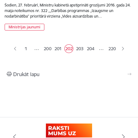
Šodien, 27. februārī, Ministru kabinetā apstiprināti grozījumi 2016. gada 24.
maija noteikumos nr. 322 „„Darbības programmas „Izaugsme un
nodarbinātība” prioritārā virziena „Vides aizsardzības un…
Ministrijas jaunumi
Lapošana
…
…
1
200
201
202
203
204
220
Lapa
Lapa
Pašreizējā lapa
Lapa
Lapa
Drukāt lapu