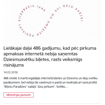
Lielākajai daļai 486 gadījumu, kad pēc pirkuma
apmaksas internetā nebija saņemtas
Dziesmusvētku biļetes, rasts veiksmīgs
risinājums
14.03.2018.
486 cilvēki 3.martā iegādājās internetā biļetes uz Dziesmu un deju svētku
pasākumiem, bet nebija tās saņēmuši e-pastā un neatrada arī savā profilā
“Biļešu Paradīzes” sadaļā “Jūsu pirkumi”. Svētku…
Ministrijas jaunumi