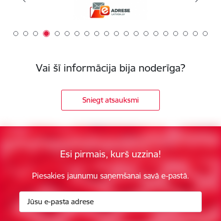
Vai šī informācija bija noderīga?
Sniegt atsauksmi
Esi pirmais, kurš uzzina!
Piesakies jaunumu saņemšanai savā e-pastā.