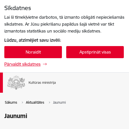
Pāriet uz lapas saturu
Sīkdatnes
Spied
lai meklētu
Enter
Lai šī tīmekļvietne darbotos, tā izmanto obligāti nepieciešamās
sīkdatnes. Ar Jūsu piekrišanu papildus šajā vietnē var tikt
izmantotas statistikas un sociālo mediju sīkdatnes.
Lūdzu, atzīmējiet savu izvēli:
Noraidīt
Apstiprināt visas
Pārvaldīt sīkdatnes
Sākums
Aktualitātes
Jaunumi
Jaunumi