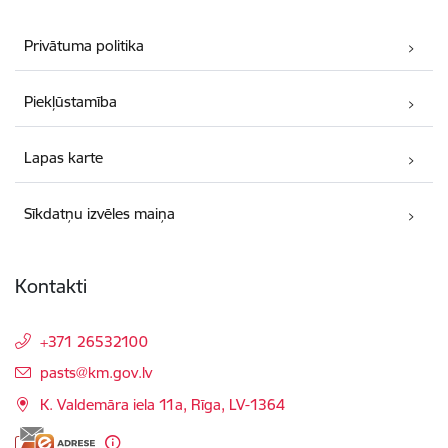
Privātuma politika
Piekļūstamība
Lapas karte
Sīkdatņu izvēles maiņa
Kontakti
+371 26532100
E-pasts:
pasts@km.gov.lv
K. Valdemāra iela 11a, Rīga, LV-1364