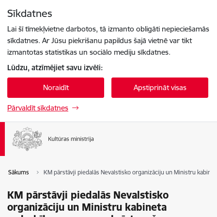
Pāriet uz lapas saturu
Sīkdatnes
Spied
lai meklētu
Enter
Lai šī tīmekļvietne darbotos, tā izmanto obligāti nepieciešamās
sīkdatnes. Ar Jūsu piekrišanu papildus šajā vietnē var tikt
izmantotas statistikas un sociālo mediju sīkdatnes.
Lūdzu, atzīmējiet savu izvēli:
Noraidīt
Apstiprināt visas
Pārvaldīt sīkdatnes
Sākums
KM pārstāvji piedalās Nevalstisko organizāciju un Ministru kab
KM pārstāvji piedalās Nevalstisko
organizāciju un Ministru kabineta