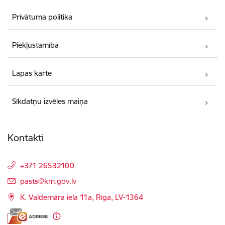
Privātuma politika
Piekļūstamība
Lapas karte
Sīkdatņu izvēles maiņa
Kontakti
+371 26532100
E-pasts:
pasts@km.gov.lv
K. Valdemāra iela 11a, Rīga, LV-1364