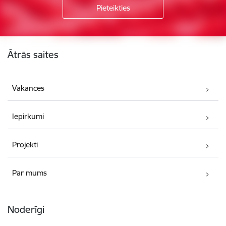
Kājene
Ātrās saites
Vakances
Iepirkumi
Projekti
Par mums
Noderīgi