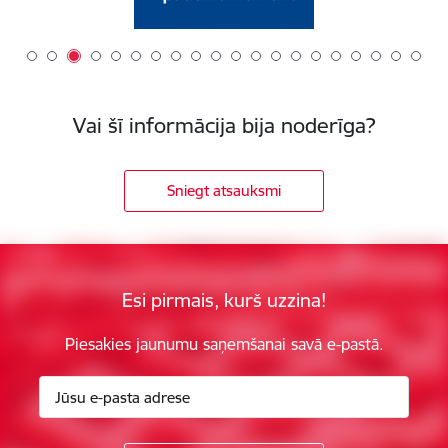
Vai šī informācija bija noderīga?
Sniegt atsauksmi
Esi pirmais, kurš uzzina!
Piesakies jaunumu saņemšanai savā e-pastā.