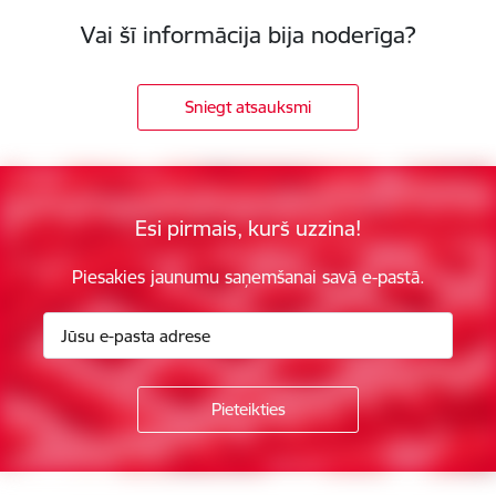
Vai šī informācija bija noderīga?
Sniegt atsauksmi
Esi pirmais, kurš uzzina!
Piesakies jaunumu saņemšanai savā e-pastā.
Kājene