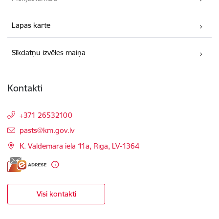
Lapas karte
Sīkdatņu izvēles maiņa
Kontakti
+371 26532100
E-pasts:
pasts@km.gov.lv
K. Valdemāra iela 11a, Rīga, LV-1364
Visi kontakti