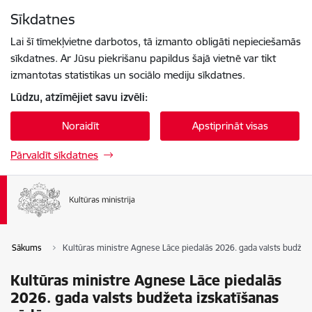
Pāriet uz lapas saturu
Sīkdatnes
Spied
lai meklētu
Enter
Lai šī tīmekļvietne darbotos, tā izmanto obligāti nepieciešamās
sīkdatnes. Ar Jūsu piekrišanu papildus šajā vietnē var tikt
izmantotas statistikas un sociālo mediju sīkdatnes.
Lūdzu, atzīmējiet savu izvēli:
Noraidīt
Apstiprināt visas
Pārvaldīt sīkdatnes
Sākums
Kultūras ministre Agnese Lāce piedalās 2026. gada valsts budžeta
Kultūras ministre Agnese Lāce piedalās
2026. gada valsts budžeta izskatīšanas